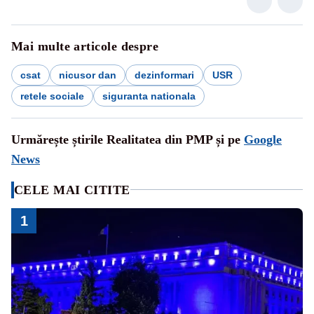
Mai multe articole despre
csat
nicusor dan
dezinformari
USR
retele sociale
siguranta nationala
Urmărește știrile Realitatea din PMP și pe
Google
News
CELE MAI CITITE
1