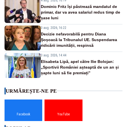
4 aug. 2026, 16:19
Dominic Fritz își păstrează mandatul de
primar, dar va avea salariul redus timp de
șase luni
3 aug. 2026, 16:22
Decizie nefavorabilă pentru Diana
Șoșoacă la Tribunalul UE. Suspendarea
ridicării imunității, respinsă
3 aug. 2026, 14:44
Elisabeta Lipă, apel către Ilie Bolojan:
„Sportivii României așteaptă de un an și
șapte luni să fie premiați”
URMĂREȘTE-NE PE
Facebook
YouTube