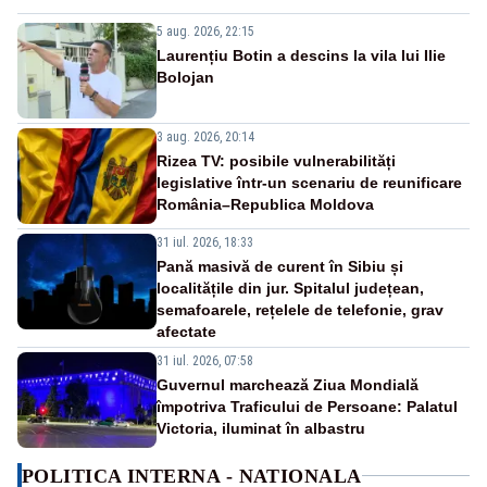
5 aug. 2026, 22:15
Laurențiu Botin a descins la vila lui Ilie
Bolojan
3 aug. 2026, 20:14
Rizea TV: posibile vulnerabilități
legislative într-un scenariu de reunificare
România–Republica Moldova
31 iul. 2026, 18:33
Pană masivă de curent în Sibiu și
localitățile din jur. Spitalul județean,
semafoarele, rețelele de telefonie, grav
afectate
31 iul. 2026, 07:58
Guvernul marchează Ziua Mondială
împotriva Traficului de Persoane: Palatul
Victoria, iluminat în albastru
POLITICA INTERNA - NATIONALA