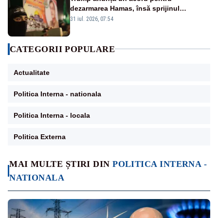
dezarmarea Hamas, însă sprijinul
Israelului rămâne incert
31 iul. 2026, 07:54
CATEGORII POPULARE
Actualitate
Politica Interna - nationala
Politica Interna - locala
Politica Externa
MAI MULTE ȘTIRI DIN
POLITICA INTERNA -
NATIONALA