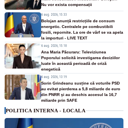
Nu vor exista compensații
6 aug. 2026, 15:33
Bolojan anunță restricțiile de consum
energetic. Centralele pe combustibili
fosili, repornite. La ore de vârf se va apela
la importuri - LIVE TEXT
6 aug. 2026, 15:18
Ana Maria Păcuraru: Televiziunea
Poporului solicită investigarea deciziilor
luate în această perioadă de criză
enegetică
6 aug. 2026, 13:19
Sorin Grindeanu susține că voturile PSD
au evitat pierderea a 5,8 miliarde de euro
din PNRR și au deschis accesul la 16,7
miliarde prin SAFE
POLITICA INTERNA - LOCALA