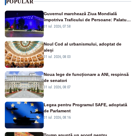
POPULAR
Guvernul marchează Ziua Mondială
împotriva Traficului de Persoane: Palatul
Victoria, iluminat în albastru
31 iul. 2026, 07:58
Noul Cod al urbanismului, adoptat de
aleși
31 iul. 2026, 08:03
Noua lege de funcționare a ANI, respinsă
de senatori
31 iul. 2026, 08:07
Legea pentru Programul SAFE, adoptată
de Parlament
31 iul. 2026, 08:16
Trump anunță un acord pentru