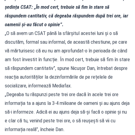
ședința CSAT: „În mod cert, trebuie să fim în stare să
răspundem cantitativ, că degeaba răspundem după trei ore, iar
oamenii și-au făcut o opinie”.
„O să avem un CSAT până la sfârșitul acestei luni și o să
discutăm, formal sau informal, de această chestiune, pe care
vă mărturisesc că eu nu am aprofundat-o în perioada de când
am fost învestit în funcție. În mod cert, trebuie să fim în stare
să răspundem cantitativ”, spune Nicușor Dan, întrebat despre
reacția autorităților la dezinformările de pe rețelele de
socializare, informează Mediafax.
„Degeaba tu răspunzi peste trei ore dacă în acele trei ore
informația ta a ajuns la 3-4 milioane de oameni și au ajuns deja
să-i informeze. Adică ei au ajuns deja să-și facă o opinie și nu
e clar că tu, venind peste trei ore, o să reușești să vii cu
informația reală”, încheie Dan.