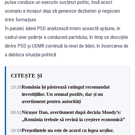
putea conduce un executiv susținut politic, însă acest
scenariu a început deja să genereze dezbateri și negocieri
între formațiuni.
În paralel, liderii PSD analizează intern această opțiune, în
cadrul unei ședințe a conducerii partidului, în timp ce discuțiile
dintre PSD și UDMR continuă la nivel de lideri, în încercarea de
a debloca situația politică.
CITEȘTE ȘI
România își păstrează ratingul recomandat
10:38
investițiilor. Un semnal pozitiv, dar și un
avertisment pentru autorități
Nicușor Dan, avertisment după decizia Moody’s:
08:51
„România trebuie să revină la creștere economică”
Președintele nu este de acord cu legea urșilor.
18:08