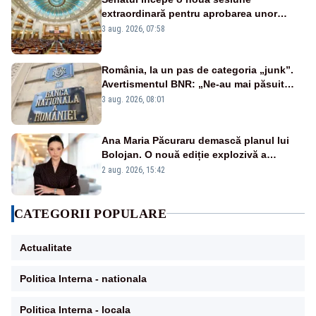
extraordinară pentru aprobarea unor
jaloane din PNRR
3 aug. 2026, 07:58
România, la un pas de categoria „junk”.
Avertismentul BNR: „Ne-au mai păsuit
pentru câteva luni”
3 aug. 2026, 08:01
Ana Maria Păcuraru demască planul lui
Bolojan. O nouă ediție explozivă a
emisiunii „Miza Zilei” la Realitatea PLUS
2 aug. 2026, 15:42
CATEGORII POPULARE
Actualitate
Politica Interna - nationala
Politica Interna - locala