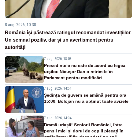
8 aug. 2026, 10:38
România își păstrează ratingul recomandat investițiilor.
Un semnal pozitiv, dar și un avertisment pentru
autorități
7 aug. 2026, 18:08
Președintele nu este de acord cu legea
urșilor. Nicușor Dan o retrimite în
Parlament pentru modificări
7 aug. 2026, 14:51
Ședința de guvern se amână pentru ora
15:00. Bolojan nu a obținut toate avizele
7 aug. 2026, 14:34
Dramă uriașă! Seniorii României, între
pensii mici și dorul de copiii plecați în