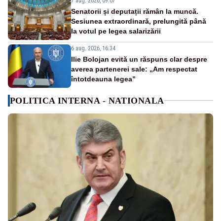
7 aug. 2026, 09:07
Senatorii și deputații rămân la muncă.
Sesiunea extraordinară, prelungită până
la votul pe legea salarizării
6 aug. 2026, 16:34
Ilie Bolojan evită un răspuns clar despre
averea partenerei sale: „Am respectat
întotdeauna legea”
POLITICA INTERNA - NATIONALA