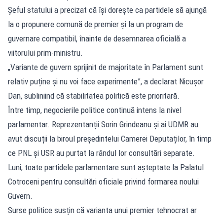
Șeful statului a precizat că își dorește ca partidele să ajungă
la o propunere comună de premier și la un program de
guvernare compatibil, înainte de desemnarea oficială a
viitorului prim-ministru.
„Variante de guvern sprijinit de majoritate în Parlament sunt
relativ puține și nu voi face experimente”, a declarat Nicușor
Dan, subliniind că stabilitatea politică este prioritară.
Între timp, negocierile politice continuă intens la nivel
parlamentar. Reprezentanții Sorin Grindeanu și ai UDMR au
avut discuții la biroul președintelui Camerei Deputaților, în timp
ce PNL și USR au purtat la rândul lor consultări separate.
Luni, toate partidele parlamentare sunt așteptate la Palatul
Cotroceni pentru consultări oficiale privind formarea noului
Guvern.
Surse politice susțin că varianta unui premier tehnocrat ar