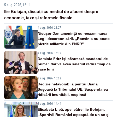
5 aug. 2026, 16:11
Ilie Bolojan, discuții cu mediul de afaceri despre
economie, taxe și reformele fiscale
4 aug. 2026, 21:27
Nicușor Dan amenință cu reexaminarea
Legii decarbonizării: „România nu poate
pierde miliarde din PNRR”
4 aug. 2026, 16:19
Dominic Fritz își păstrează mandatul de
primar, dar va avea salariul redus timp de
șase luni
3 aug. 2026, 16:22
Decizie nefavorabilă pentru Diana
Șoșoacă la Tribunalul UE. Suspendarea
ridicării imunității, respinsă
3 aug. 2026, 14:44
Elisabeta Lipă, apel către Ilie Bolojan:
„Sportivii României așteaptă de un an și