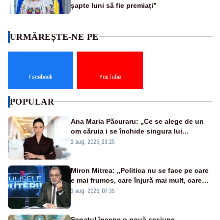
șapte luni să fie premiați”
URMĂREȘTE-NE PE
Facebook
YouTube
POPULAR
Ana Maria Păcuraru: „Ce se alege de un
om căruia i se închide singura lui
portiță?”
2 aug. 2026, 23:25
Miron Mitrea: „Politica nu se face pe care
e mai frumos, care înjură mai mult, care
țipă mai tare, ci pe proiecte”
3 aug. 2026, 07:35
Senatul începe o nouă sesiune