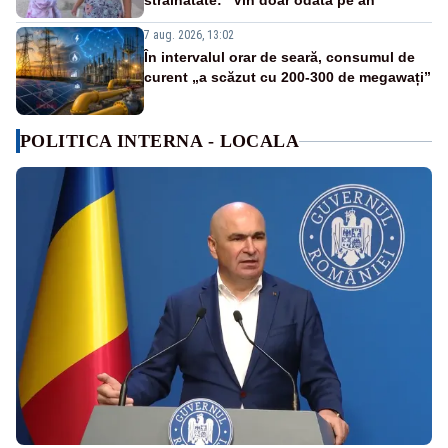
străinătate: "Vin doar odată pe an"
7 aug. 2026, 13:02
În intervalul orar de seară, consumul de
curent „a scăzut cu 200-300 de megawați”
POLITICA INTERNA - LOCALA