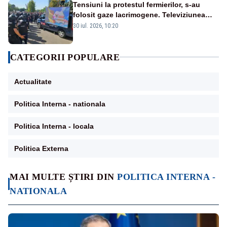
Tensiuni la protestul fermierilor, s-au
folosit gaze lacrimogene. Televiziunea
Poporului face apel la calm – LIVE TEXT
30 iul. 2026, 10:20
CATEGORII POPULARE
Actualitate
Politica Interna - nationala
Politica Interna - locala
Politica Externa
MAI MULTE ȘTIRI DIN
POLITICA INTERNA -
NATIONALA