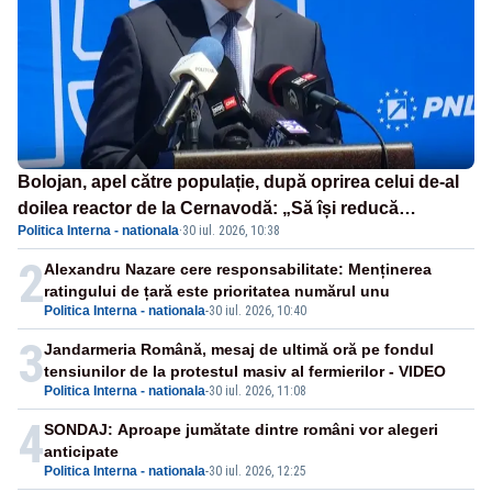
Bolojan, apel către populație, după oprirea celui de-al
doilea reactor de la Cernavodă: „Să își reducă
Politica Interna - nationala
·
30 iul. 2026, 10:38
consumul în orele de seară”
2
Alexandru Nazare cere responsabilitate: Menținerea
ratingului de țară este prioritatea numărul unu
Politica Interna - nationala
-
30 iul. 2026, 10:40
3
Jandarmeria Română, mesaj de ultimă oră pe fondul
tensiunilor de la protestul masiv al fermierilor - VIDEO
Politica Interna - nationala
-
30 iul. 2026, 11:08
4
SONDAJ: Aproape jumătate dintre români vor alegeri
anticipate
Politica Interna - nationala
-
30 iul. 2026, 12:25