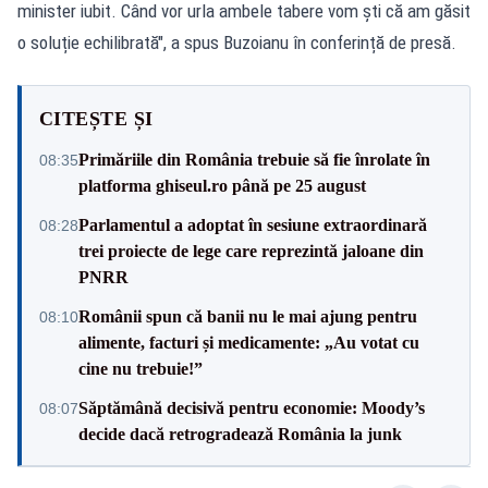
minister iubit. Când vor urla ambele tabere vom ști că am găsit
o soluție echilibrată", a spus Buzoianu în conferință de presă.
CITEȘTE ȘI
Primăriile din România trebuie să fie înrolate în
08:35
platforma ghiseul.ro până pe 25 august
Parlamentul a adoptat în sesiune extraordinară
08:28
trei proiecte de lege care reprezintă jaloane din
PNRR
Românii spun că banii nu le mai ajung pentru
08:10
alimente, facturi și medicamente: „Au votat cu
cine nu trebuie!”
Săptămână decisivă pentru economie: Moody’s
08:07
decide dacă retrogradează România la junk