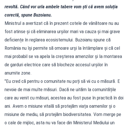
revoltă. Când vor urla ambele tabere vom ști că avem soluția
corectă, spune Buzoianu.
Ministrul a avertizat că în prezent cotele de vânătoare nu au
fost atinse și că eliminarea urșilor mari va cauza și mai grave
deficiențe în reglarea ecosistemului. Buzoianu spune că
România nu își permite să omoare urși la întâmplare și că cel
mai probabil se va apela la creșterea amenzilor și la montarea
de garduri electrice care să blocheze accesul urșilor în
anumite zone.
"Eu cred că pentru o comunitate nu poți să vii cu o măsură. E
nevoie de mai multe măsuri. Dacă ne uităm la comunitățile
care au venit cu măsuri, acestea au fost puse în practică în doi
ani. Avem o misiune vitală să protejăm viața oamenilor și o
misiune de mediu, să protejăm biodiversitatea. Vom merge pe
o cale de mijloc, asta nu va face din Ministerul Mediului un