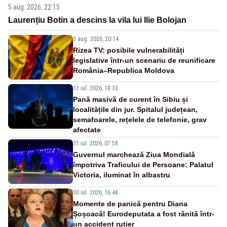
5 aug. 2026, 22:15
Laurențiu Botin a descins la vila lui Ilie Bolojan
3 aug. 2026, 20:14
Rizea TV: posibile vulnerabilități
legislative într-un scenariu de reunificare
România–Republica Moldova
31 iul. 2026, 18:33
Pană masivă de curent în Sibiu și
localitățile din jur. Spitalul județean,
semafoarele, rețelele de telefonie, grav
afectate
31 iul. 2026, 07:58
Guvernul marchează Ziua Mondială
împotriva Traficului de Persoane: Palatul
Victoria, iluminat în albastru
30 iul. 2026, 16:48
Momente de panică pentru Diana
Șoșoacă! Eurodeputata a fost rănită într-
un accident rutier