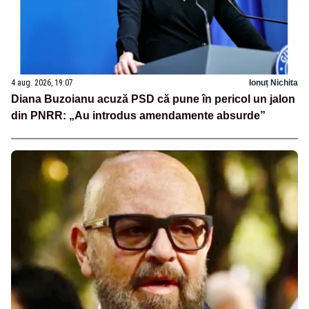
4 aug. 2026, 19:07
Ionuț Nichita
Diana Buzoianu acuză PSD că pune în pericol un jalon
din PNRR: „Au introdus amendamente absurde”