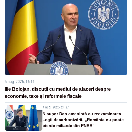
5 aug. 2026, 16:11
Ilie Bolojan, discuții cu mediul de afaceri despre
economie, taxe și reformele fiscale
4 aug. 2026, 21:27
Nicușor Dan amenință cu reexaminarea
Legii decarbonizării: „România nu poate
pierde miliarde din PNRR”