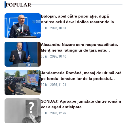
POPULAR
Bolojan, apel către populație, după
oprirea celui de-al doilea reactor de la
Cernavodă: „Să își reducă consumul în
30 iul. 2026, 10:38
orele de seară”
Alexandru Nazare cere responsabilitate:
Menținerea ratingului de țară este
prioritatea numărul unu
30 iul. 2026, 10:40
Jandarmeria Română, mesaj de ultimă oră
pe fondul tensiunilor de la protestul
masiv al fermierilor - VIDEO
30 iul. 2026, 11:08
SONDAJ: Aproape jumătate dintre români
vor alegeri anticipate
30 iul. 2026, 12:25