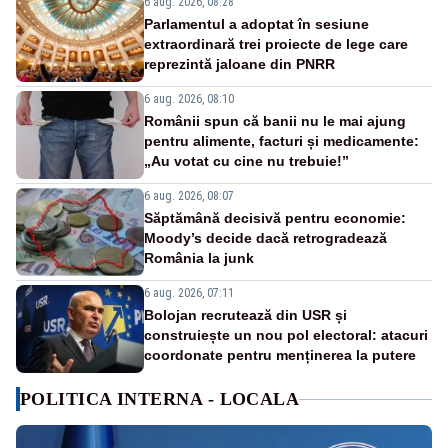
6 aug. 2026, 08:28
Parlamentul a adoptat în sesiune
extraordinară trei proiecte de lege care
reprezintă jaloane din PNRR
6 aug. 2026, 08:10
Românii spun că banii nu le mai ajung
pentru alimente, facturi și medicamente:
„Au votat cu cine nu trebuie!”
6 aug. 2026, 08:07
Săptămână decisivă pentru economie:
Moody’s decide dacă retrogradează
România la junk
6 aug. 2026, 07:11
Bolojan recrutează din USR și
construiește un nou pol electoral: atacuri
coordonate pentru menținerea la putere
POLITICA INTERNA - LOCALA