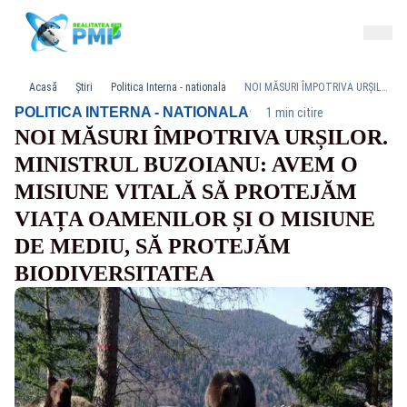
Acasă
Știri
Politica Interna - nationala
NOI MĂSURI ÎMPOTRIVA URȘILOR. MINISTRUL BUZOIANU: AVEM O MISIUNE VITALĂ SĂ PROTEJĂM VIAȚA OAMENILOR ȘI O MISIUNE DE MEDIU, SĂ PROTEJĂM BIODIVERSITATEA
·
POLITICA INTERNA - NATIONALA
1 min citire
NOI MĂSURI ÎMPOTRIVA URȘILOR.
MINISTRUL BUZOIANU: AVEM O
MISIUNE VITALĂ SĂ PROTEJĂM
VIAȚA OAMENILOR ȘI O MISIUNE
DE MEDIU, SĂ PROTEJĂM
BIODIVERSITATEA