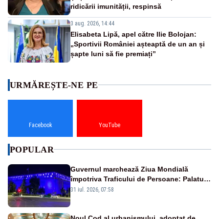
ridicării imunității, respinsă
3 aug. 2026, 14:44
Elisabeta Lipă, apel către Ilie Bolojan:
„Sportivii României așteaptă de un an și
șapte luni să fie premiați”
URMĂREȘTE-NE PE
Facebook
YouTube
POPULAR
Guvernul marchează Ziua Mondială
împotriva Traficului de Persoane: Palatul
Victoria, iluminat în albastru
31 iul. 2026, 07:58
Noul Cod al urbanismului, adoptat de