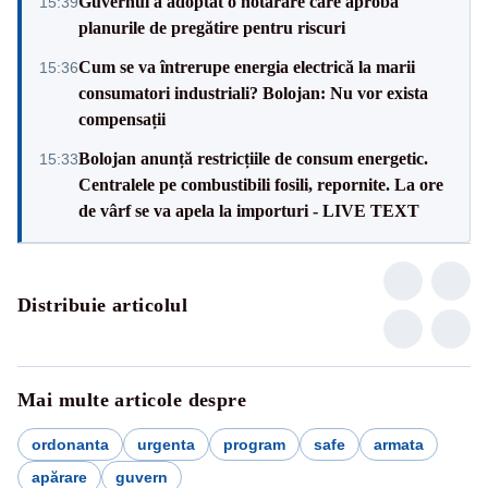
Guvernul a adoptat o hotărâre care aprobă
15:39
planurile de pregătire pentru riscuri
Cum se va întrerupe energia electrică la marii
15:36
consumatori industriali? Bolojan: Nu vor exista
compensații
Bolojan anunță restricțiile de consum energetic.
15:33
Centralele pe combustibili fosili, repornite. La ore
de vârf se va apela la importuri - LIVE TEXT
Distribuie articolul
Mai multe articole despre
ordonanta
urgenta
program
safe
armata
apărare
guvern