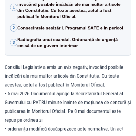
invocând posibile încălcări ale mai multor articole
1
din Constituție. Cu toate acestea, actul a fost
publicat în Monitorul Oficial.
Consecințele sesizării. Programul SAFE e în pericol
2
Radiografia unui scandal. Ordonanță de urgență
3
emisă de un guvern interimar
Consiliul Legislativ a emis un aviz negativ, invocând posibile
încălcări ale mai multor articole din Constituție. Cu toate
acestea, actul a fost publicat în Monitorul Oficial.
• 5 mai 2026 Documentul ajunge la Secretariatul General al
Guvernului cu PATRU minute înainte de moțiunea de cenzură și
publicarea în Monitorul Oficial. Pe 8 mai documentul este
repus pe ordinea zi
• ordonanța modifică douăsprezece acte normative. Un act