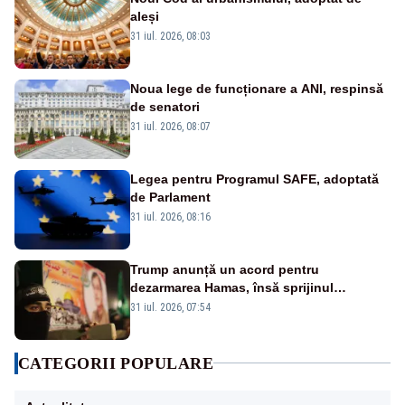
aleși
31 iul. 2026, 08:03
Noua lege de funcționare a ANI, respinsă
de senatori
31 iul. 2026, 08:07
Legea pentru Programul SAFE, adoptată
de Parlament
31 iul. 2026, 08:16
Trump anunță un acord pentru
dezarmarea Hamas, însă sprijinul
Israelului rămâne incert
31 iul. 2026, 07:54
CATEGORII POPULARE