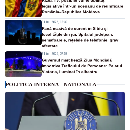
Rizea TV: posibile vulnerabilități
legislative într-un scenariu de reunificare
România–Republica Moldova
31 iul. 2026, 18:33
Pană masivă de curent în Sibiu și
localitățile din jur. Spitalul județean,
semafoarele, rețelele de telefonie, grav
afectate
31 iul. 2026, 07:58
Guvernul marchează Ziua Mondială
împotriva Traficului de Persoane: Palatul
Victoria, iluminat în albastru
POLITICA INTERNA - NATIONALA