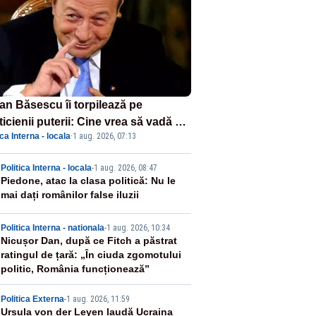
ian Băsescu îi torpilează pe
ticienii puterii: Cine vrea să vadă ce
ica Interna - locala
·
1 aug. 2026, 07:13
amnă să fii prost, se uită la
ânia
2
Politica Interna - locala
-
1 aug. 2026, 08:47
Piedone, atac la clasa politică: Nu le
mai dați românilor false iluzii
3
Politica Interna - nationala
-
1 aug. 2026, 10:34
Nicușor Dan, după ce Fitch a păstrat
ratingul de țară: „În ciuda zgomotului
politic, România funcționează”
4
Politica Externa
-
1 aug. 2026, 11:59
Ursula von der Leyen laudă Ucraina