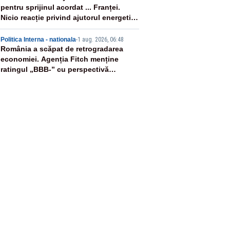
pentru sprijinul acordat ... Franței.
Nicio reacție privind ajutorul energetic
promis României
5
Politica Interna - nationala
-
1 aug. 2026, 06:48
România a scăpat de retrogradarea
economiei. Agenția Fitch menține
ratingul „BBB-” cu perspectivă
negativă