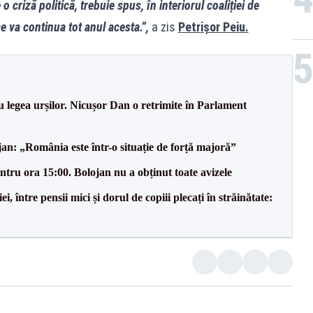
 o criză politică, trebuie spus, în interiorul coaliției de
 va continua tot anul acesta.”,
a zis
Petrișor Peiu.
u legea urșilor. Nicușor Dan o retrimite în Parlament
an: „România este într-o situație de forță majoră”
tru ora 15:00. Bolojan nu a obținut toate avizele
 între pensii mici și dorul de copiii plecați în străinătate: