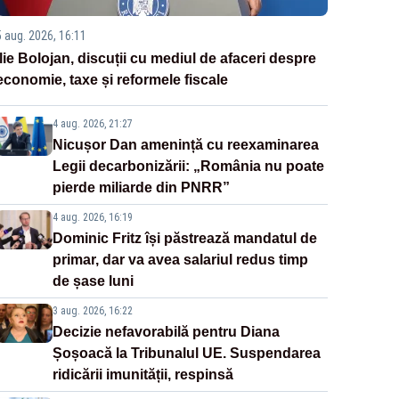
5 aug. 2026, 16:11
Ilie Bolojan, discuții cu mediul de afaceri despre
economie, taxe și reformele fiscale
4 aug. 2026, 21:27
Nicușor Dan amenință cu reexaminarea
Legii decarbonizării: „România nu poate
pierde miliarde din PNRR”
4 aug. 2026, 16:19
Dominic Fritz își păstrează mandatul de
primar, dar va avea salariul redus timp
de șase luni
3 aug. 2026, 16:22
Decizie nefavorabilă pentru Diana
Șoșoacă la Tribunalul UE. Suspendarea
ridicării imunității, respinsă