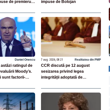
puse de premierul
impuse de Bolojan
Daniel Onescu
7 aug. 2026, 08:21
Realitatea din PMP
astăzi ratingul de
CCR discută pe 12 august
evaluării Moody’s.
sesizarea privind legea
 sunt factorii-
integrității adoptată de
au la baza acestor
Parlament