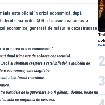
mânia este oficial în criză economică, după
. Liderul senatorilor AUR a transmis că această
rizei economice, generată de măsurile dezastruoase
Tra
poli
Polit
înse
intă urmarea crizei economice!”
Rom
vut două trimestre de scădere consecutivă.
că ai simultan creștere a ratei inflației, a indicelui de
dere economică, este stagflație.
e sub nicio formă recesiune.
nomice.
tre partidele de la guvernare s-o fi gândit...domne, poate nu
estea asta cu moțiunea de cenzură.