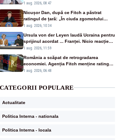
1 aug. 2026, 08:47
Nicușor Dan, după ce Fitch a păstrat
ratingul de țară: „În ciuda zgomotului
politic, România funcționează”
1 aug. 2026, 10:34
Ursula von der Leyen laudă Ucraina pentru
sprijinul acordat ... Franței. Nicio reacție
privind ajutorul energetic promis României
1 aug. 2026, 11:59
România a scăpat de retrogradarea
economiei. Agenția Fitch menține ratingul
„BBB-” cu perspectivă negativă
1 aug. 2026, 06:48
CATEGORII POPULARE
Actualitate
Politica Interna - nationala
Politica Interna - locala