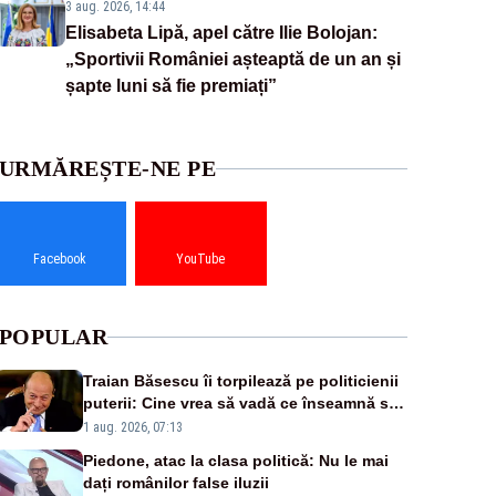
3 aug. 2026, 14:44
Elisabeta Lipă, apel către Ilie Bolojan:
„Sportivii României așteaptă de un an și
șapte luni să fie premiați”
URMĂREȘTE-NE PE
Facebook
YouTube
POPULAR
Traian Băsescu îi torpilează pe politicienii
puterii: Cine vrea să vadă ce înseamnă să
fii prost, se uită la România
1 aug. 2026, 07:13
Piedone, atac la clasa politică: Nu le mai
dați românilor false iluzii