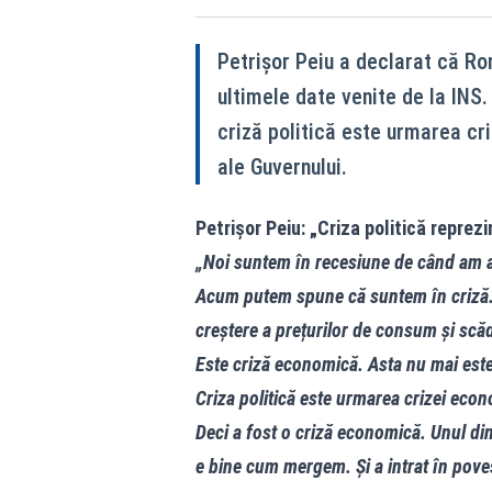
Petrișor Peiu a declarat că Ro
ultimele date venite de la INS
criză politică este urmarea c
ale Guvernului.
Petrișor Peiu: „Criza politică reprez
„Noi suntem în recesiune de când am a
Acum putem spune că suntem în criză. Da
creștere a prețurilor de consum și scă
Este criză economică. Asta nu mai est
Criza politică este urmarea crizei eco
Deci a fost o criză economică. Unul din
e bine cum mergem. Și a intrat în pov