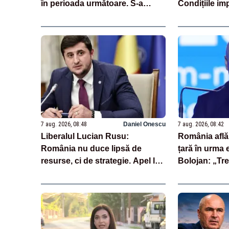
în perioada următoare. S-a
Condițiile im
întârziat depunerea din cauza
demis
unor discursuri iresponsabile în
spaţiul public”
7 aug. 2026, 08:48
Daniel Onescu
7 aug. 2026, 08:42
Liberalul Lucian Rusu:
România află 
România nu duce lipsă de
țară în urma 
resurse, ci de strategie. Apel la
Bolojan: „Trei
investiții majore în energie pe
cheie care st
termen lung
evaluări”