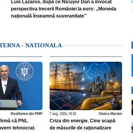
Luis Lazarus, după ce Nicușor Dan a invocat
perspectiva trecerii României la euro: „Moneda
națională înseamnă suveranitate”
NTERNA - NATIONALA
Realitatea din PMP
7 aug. 2026, 10:43
Stoica Marian
afirmă că PNL
Criza din energie. Cine scapă
uvern tehnocrat.
de măsurile de raționalizare