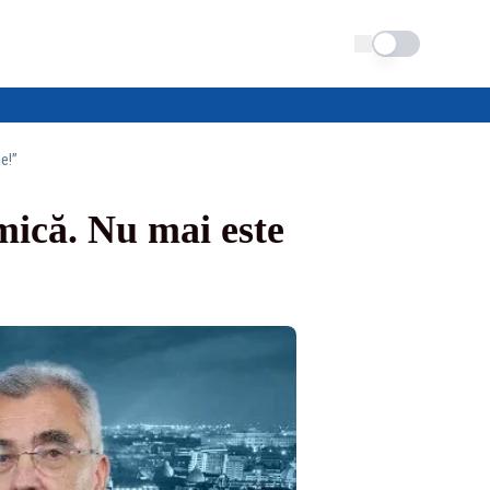
Schimba tema
e!”
mică. Nu mai este