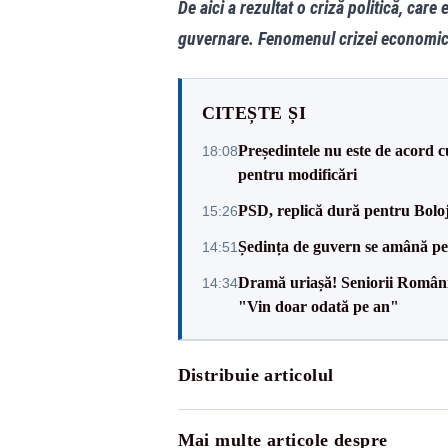
De aici a rezultat o criză politică, care e
guvernare. Fenomenul crizei economice
CITEȘTE ȘI
Președintele nu este de acord c
18:08
pentru modificări
PSD, replică dură pentru Boloj
15:26
Ședința de guvern se amână pen
14:51
Dramă uriașă! Seniorii României,
14:34
"Vin doar odată pe an"
Distribuie articolul
Mai multe articole despre