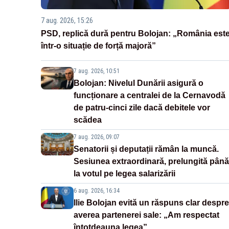
7 aug. 2026, 15:26
PSD, replică dură pentru Bolojan: „România est
într-o situație de forță majoră”
7 aug. 2026, 10:51
Bolojan: Nivelul Dunării asigură o
funcționare a centralei de la Cernavodă
de patru-cinci zile dacă debitele vor
scădea
7 aug. 2026, 09:07
Senatorii și deputații rămân la muncă.
Sesiunea extraordinară, prelungită până
la votul pe legea salarizării
6 aug. 2026, 16:34
Ilie Bolojan evită un răspuns clar despre
averea partenerei sale: „Am respectat
întotdeauna legea”