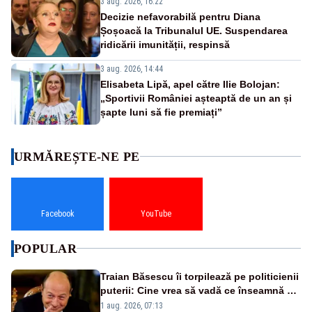
3 aug. 2026, 16:22
Decizie nefavorabilă pentru Diana
Șoșoacă la Tribunalul UE. Suspendarea
ridicării imunității, respinsă
3 aug. 2026, 14:44
Elisabeta Lipă, apel către Ilie Bolojan:
„Sportivii României așteaptă de un an și
șapte luni să fie premiați”
URMĂREȘTE-NE PE
Facebook
YouTube
POPULAR
Traian Băsescu îi torpilează pe politicienii
puterii: Cine vrea să vadă ce înseamnă să
fii prost, se uită la România
1 aug. 2026, 07:13