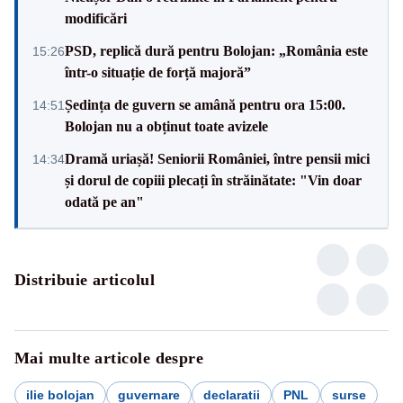
modificări
PSD, replică dură pentru Bolojan: „România este
15:26
într-o situație de forță majoră”
Ședința de guvern se amână pentru ora 15:00.
14:51
Bolojan nu a obținut toate avizele
Dramă uriașă! Seniorii României, între pensii mici
14:34
și dorul de copiii plecați în străinătate: "Vin doar
odată pe an"
Distribuie articolul
Mai multe articole despre
ilie bolojan
guvernare
declaratii
PNL
surse