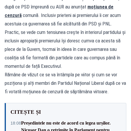
după ce PSD împreună cu AUR au anunțat
moțiunea de
cenzură
comună. Inclusiv prieteni ai premierului îi cer acum
acestuia ca guvernarea să fie alcătuită din PSD și PNL.
Practic, se vede cum tensiunea crește în interiorul partidului și
inclusiv apropiații premierului își doresc cumva ca acesta să
plece de la Guvern, tocmai în ideea în care guvernarea sau
coaliția să fie formată din partidele care au compus până în
momentul de față Executivul.
Rămâne de văzut ce se va întâmpla pe viitor și cum se vor
poziționa și alți membri din Partidul Național Liberal după ce va
fi votată moțiunea de cenzură de săptămâna viitoare.
CITEȘTE ȘI
Președintele nu este de acord cu legea urșilor.
18:08
Nicușor Dan o retrimite în Parlament pentru