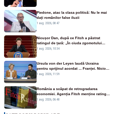
Piedone, atac la clasa politică: Nu le mai
dați românilor false iluzii
1 aug. 2026, 08:47
Nicușor Dan, după ce Fitch a păstrat
ratingul de țară: „În ciuda zgomotului
politic, România funcționează”
1 aug. 2026, 10:34
Ursula von der Leyen laudă Ucraina
pentru sprijinul acordat ... Franței. Nicio
reacție privind ajutorul energetic promis
1 aug. 2026, 11:59
României
România a scăpat de retrogradarea
economiei. Agenția Fitch menține ratingul
„BBB-” cu perspectivă negativă
1 aug. 2026, 06:48