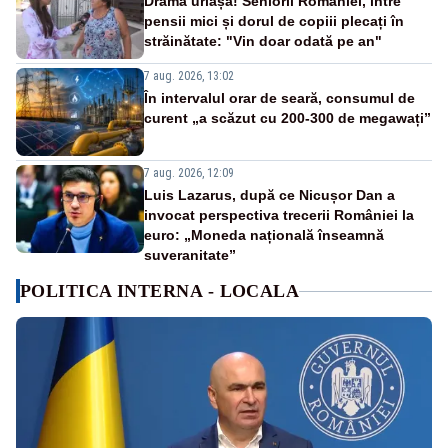
Dramă uriașă! Seniorii României, între
pensii mici și dorul de copiii plecați în
străinătate: "Vin doar odată pe an"
7 aug. 2026, 13:02
În intervalul orar de seară, consumul de
curent „a scăzut cu 200-300 de megawați”
7 aug. 2026, 12:09
Luis Lazarus, după ce Nicușor Dan a
invocat perspectiva trecerii României la
euro: „Moneda națională înseamnă
suveranitate”
POLITICA INTERNA - LOCALA