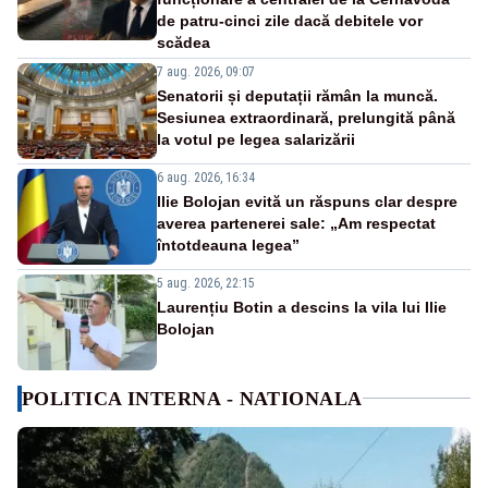
de patru-cinci zile dacă debitele vor
scădea
7 aug. 2026, 09:07
Senatorii și deputații rămân la muncă.
Sesiunea extraordinară, prelungită până
la votul pe legea salarizării
6 aug. 2026, 16:34
Ilie Bolojan evită un răspuns clar despre
averea partenerei sale: „Am respectat
întotdeauna legea”
5 aug. 2026, 22:15
Laurențiu Botin a descins la vila lui Ilie
Bolojan
POLITICA INTERNA - NATIONALA