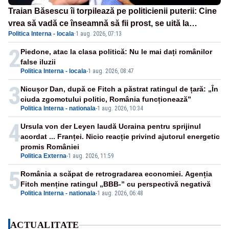
Traian Băsescu îi torpilează pe politicienii puterii: Cine
vrea să vadă ce înseamnă să fii prost, se uită la
Politica Interna - locala
·
1 aug. 2026, 07:13
România
2
Piedone, atac la clasa politică: Nu le mai dați românilor
false iluzii
Politica Interna - locala
-
1 aug. 2026, 08:47
3
Nicușor Dan, după ce Fitch a păstrat ratingul de țară: „În
ciuda zgomotului politic, România funcționează”
Politica Interna - nationala
-
1 aug. 2026, 10:34
4
Ursula von der Leyen laudă Ucraina pentru sprijinul
acordat ... Franței. Nicio reacție privind ajutorul energetic
promis României
Politica Externa
-
1 aug. 2026, 11:59
5
România a scăpat de retrogradarea economiei. Agenția
Fitch menține ratingul „BBB-” cu perspectivă negativă
Politica Interna - nationala
-
1 aug. 2026, 06:48
ACTUALITATE