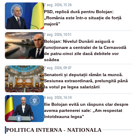
7 aug. 2026, 15:26
PSD, replică dură pentru Bolojan:
„România este într-o situație de forță
majoră”
7 aug. 2026, 10:51
Bolojan: Nivelul Dunării asigură o
funcționare a centralei de la Cernavodă
de patru-cinci zile dacă debitele vor
scădea
7 aug. 2026, 09:07
Senatorii și deputații rămân la muncă.
Sesiunea extraordinară, prelungită până
la votul pe legea salarizării
6 aug. 2026, 16:34
Ilie Bolojan evită un răspuns clar despre
averea partenerei sale: „Am respectat
întotdeauna legea”
POLITICA INTERNA - NATIONALA