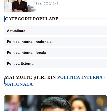
emisiunii „Miza Zilei” la Realitatea PLUS
2 aug. 2026, 15:42
CATEGORII POPULARE
Actualitate
Politica Interna - nationala
Politica Interna - locala
Politica Externa
MAI MULTE ȘTIRI DIN
POLITICA INTERNA -
NATIONALA