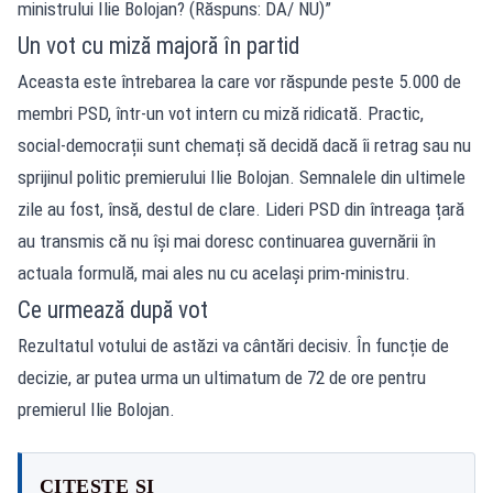
ministrului Ilie Bolojan? (Răspuns: DA/ NU)”
Un vot cu miză majoră în partid
Aceasta este întrebarea la care vor răspunde peste 5.000 de
membri PSD, într-un vot intern cu miză ridicată. Practic,
social-democrații sunt chemați să decidă dacă îi retrag sau nu
sprijinul politic premierului Ilie Bolojan. Semnalele din ultimele
zile au fost, însă, destul de clare. Lideri PSD din întreaga țară
au transmis că nu își mai doresc continuarea guvernării în
actuala formulă, mai ales nu cu același prim-ministru.
Ce urmează după vot
Rezultatul votului de astăzi va cântări decisiv. În funcție de
decizie, ar putea urma un ultimatum de 72 de ore pentru
premierul Ilie Bolojan.
CITEȘTE ȘI