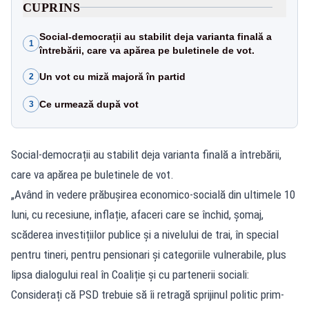
CUPRINS
Social-democrații au stabilit deja varianta finală a
1
întrebării, care va apărea pe buletinele de vot.
Un vot cu miză majoră în partid
2
Ce urmează după vot
3
Social-democrații au stabilit deja varianta finală a întrebării,
care va apărea pe buletinele de vot.
„Având în vedere prăbușirea economico-socială din ultimele 10
luni, cu recesiune, inflație, afaceri care se închid, șomaj,
scăderea investițiilor publice și a nivelului de trai, în special
pentru tineri, pentru pensionari și categoriile vulnerabile, plus
lipsa dialogului real în Coaliție și cu partenerii sociali:
Considerați că PSD trebuie să îi retragă sprijinul politic prim-