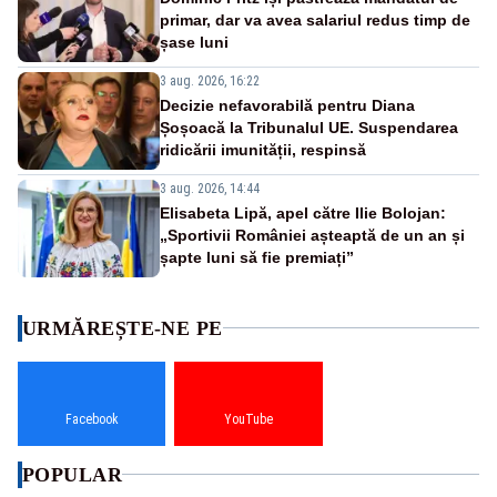
primar, dar va avea salariul redus timp de
șase luni
3 aug. 2026, 16:22
Decizie nefavorabilă pentru Diana
Șoșoacă la Tribunalul UE. Suspendarea
ridicării imunității, respinsă
3 aug. 2026, 14:44
Elisabeta Lipă, apel către Ilie Bolojan:
„Sportivii României așteaptă de un an și
șapte luni să fie premiați”
URMĂREȘTE-NE PE
Facebook
YouTube
POPULAR