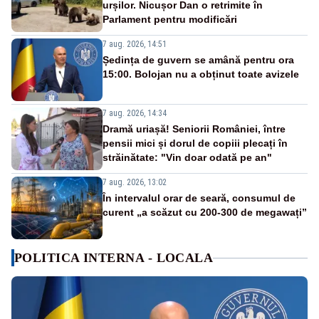
urșilor. Nicușor Dan o retrimite în
Parlament pentru modificări
7 aug. 2026, 14:51
Ședința de guvern se amână pentru ora
15:00. Bolojan nu a obținut toate avizele
7 aug. 2026, 14:34
Dramă uriașă! Seniorii României, între
pensii mici și dorul de copiii plecați în
străinătate: "Vin doar odată pe an"
7 aug. 2026, 13:02
În intervalul orar de seară, consumul de
curent „a scăzut cu 200-300 de megawați”
POLITICA INTERNA - LOCALA