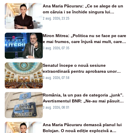
Ana Maria Păcuraru: „Ce se alege de un
om căruia i se închide singura lui
portiță?”
2 aug. 2026, 23:25
Miron Mitrea: „Politica nu se face pe care
e mai frumos, care înjură mai mult, care
țipă mai tare, ci pe proiecte”
3 aug. 2026, 07:35
Senatul începe o nouă sesiune
extraordinară pentru aprobarea unor
jaloane din PNRR
3 aug. 2026, 07:58
România, la un pas de categoria „junk”.
Avertismentul BNR: „Ne-au mai păsuit
pentru câteva luni”
3 aug. 2026, 08:01
Ana Maria Păcuraru demască planul lui
Bolojan. O nouă ediție explozivă a