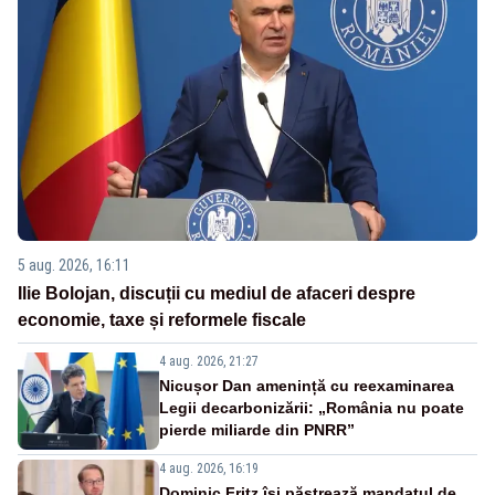
5 aug. 2026, 16:11
Ilie Bolojan, discuții cu mediul de afaceri despre
economie, taxe și reformele fiscale
4 aug. 2026, 21:27
Nicușor Dan amenință cu reexaminarea
Legii decarbonizării: „România nu poate
pierde miliarde din PNRR”
4 aug. 2026, 16:19
Dominic Fritz își păstrează mandatul de