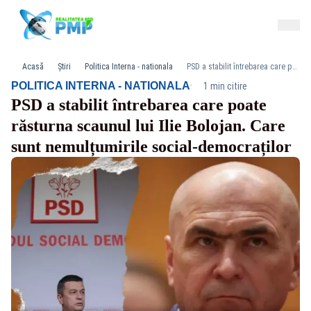
Acasă
Știri
Politica Interna - nationala
PSD a stabilit întrebarea care poate răsturna scaunul lui Ilie Bolojan. Care sunt nemulțumirile social-democraților
·
POLITICA INTERNA - NATIONALA
1 min citire
PSD a stabilit întrebarea care poate
răsturna scaunul lui Ilie Bolojan. Care
sunt nemulțumirile social-democraților