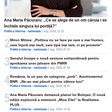
Ana Maria Păcuraru: „Ce se alege de un om căruia i se
închide singura lui portiță?”
Politica Interna - nationala
·
2 aug. 2026, 23:25
2
Miron Mitrea: „Politica nu se face pe care e mai frumos,
care înjură mai mult, care țipă mai tare, ci pe proiecte”
Politica Interna - nationala
-
3 aug. 2026, 07:35
3
Senatul începe o nouă sesiune extraordinară pentru
aprobarea unor jaloane din PNRR
Politica Interna - nationala
-
3 aug. 2026, 07:58
4
România, la un pas de categoria „junk”. Avertismentul
BNR: „Ne-au mai păsuit pentru câteva luni”
Politica Interna - nationala
-
3 aug. 2026, 08:01
5
Ana Maria Păcuraru demască planul lui Bolojan. O nouă
ediție explozivă a emisiunii „Miza Zilei” la Realitatea
PLUS
Politica Interna - nationala
-
2 aug. 2026, 15:42