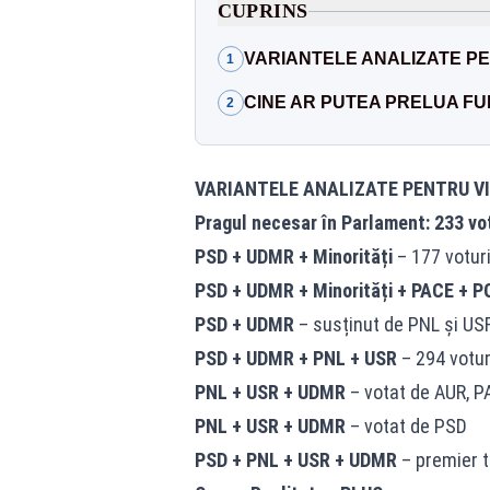
CUPRINS
VARIANTELE ANALIZATE P
1
CINE AR PUTEA PRELUA FU
2
VARIANTELE ANALIZATE PENTRU V
Pragul necesar în Parlament: 233 vot
PSD + UDMR + Minorități
– 177 votur
PSD + UDMR + Minorități + PACE + PO
PSD + UDMR
– susținut de PNL și USR
PSD + UDMR + PNL + USR
– 294 votur
PNL + USR + UDMR
– votat de AUR, PA
PNL + USR + UDMR
– votat de PSD
PSD + PNL + USR + UDMR
– premier 