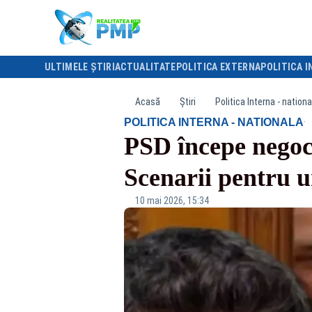
ULTIMELE ȘTIRI
ACTUALITATE
POLITICA EXTERNA
POLITICA I
Acasă
Știri
Politica Interna - nationa
·
POLITICA INTERNA - NATIONALA
PSD începe negoc
Scenarii pentru u
10 mai 2026, 15:34