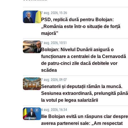
7 aug. 2026, 15:26
PSD, replică dură pentru Bolojan:
„România este într-o situație de forță
majoră”
7 aug. 2026, 10:51
Bolojan: Nivelul Dunării asigură o
funcționare a centralei de la Cernavodă
de patru-cinci zile dacă debitele vor
scădea
7 aug. 2026, 09:07
Senatorii și deputații rămân la muncă.
Sesiunea extraordinară, prelungită până
la votul pe legea salarizării
6 aug. 2026, 16:34
Ilie Bolojan evită un răspuns clar despre
averea partenerei sale: „Am respectat