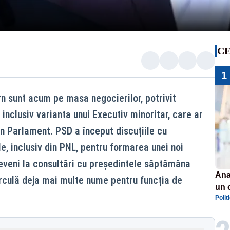
CE
1
rn sunt acum pe masa negocierilor, potrivit
 inclusiv varianta unui Executiv minoritar, care ar
în Parlament. PSD a început discuțiile cu
e, inclusiv din PNL, pentru formarea unei noi
r reveni la consultări cu președintele săptămâna
Ana
 circulă deja mai multe nume pentru funcția de
un 
Polit
por