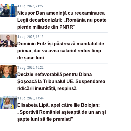
4 aug. 2026, 21:27
Nicușor Dan amenință cu reexaminarea
Legii decarbonizării: „România nu poate
pierde miliarde din PNRR”
4 aug. 2026, 16:19
Dominic Fritz își păstrează mandatul de
primar, dar va avea salariul redus timp
de șase luni
3 aug. 2026, 16:22
Decizie nefavorabilă pentru Diana
Șoșoacă la Tribunalul UE. Suspendarea
ridicării imunității, respinsă
3 aug. 2026, 14:44
Elisabeta Lipă, apel către Ilie Bolojan:
„Sportivii României așteaptă de un an și
șapte luni să fie premiați”