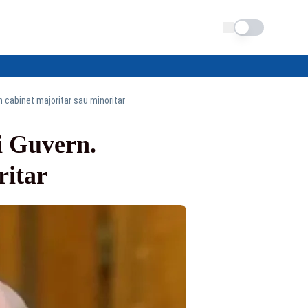
Schimba tema
 cabinet majoritar sau minoritar
i Guvern.
ritar