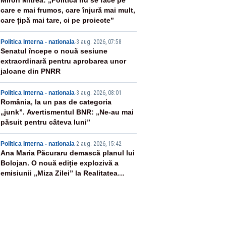
2
Miron Mitrea: „Politica nu se face pe
care e mai frumos, care înjură mai mult,
care țipă mai tare, ci pe proiecte”
3
Politica Interna - nationala
-
3 aug. 2026, 07:58
Senatul începe o nouă sesiune
extraordinară pentru aprobarea unor
jaloane din PNRR
4
Politica Interna - nationala
-
3 aug. 2026, 08:01
România, la un pas de categoria
„junk”. Avertismentul BNR: „Ne-au mai
păsuit pentru câteva luni”
5
Politica Interna - nationala
-
2 aug. 2026, 15:42
Ana Maria Păcuraru demască planul lui
Bolojan. O nouă ediție explozivă a
emisiunii „Miza Zilei” la Realitatea
PLUS