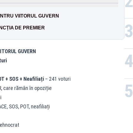
ENTRU VIITORUL GUVERN
NCȚIA DE PREMIER
IITORUL GUVERN
uri
i
T + SOS + Neafiliați
– 241 voturi
, care rămân în opoziție
i
CE, SOS, POT, neafiliați
tehnocrat