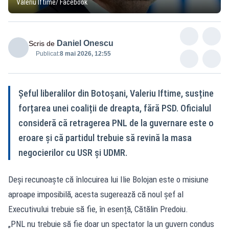
Valeriu Iftime/ Facebook
Daniel Onescu
Scris de
Publicat:
8 mai 2026, 12:55
Șeful liberalilor din Botoșani, Valeriu Iftime, susține
forțarea unei coaliții de dreapta, fără PSD. Oficialul
consideră că retragerea PNL de la guvernare este o
eroare și că partidul trebuie să revină la masa
negocierilor cu USR și UDMR.
Deși recunoaște că înlocuirea lui Ilie Bolojan este o misiune
aproape imposibilă, acesta sugerează că noul șef al
Executivului trebuie să fie, în esență, Cătălin Predoiu.
„PNL nu trebuie să fie doar un spectator la un guvern condus