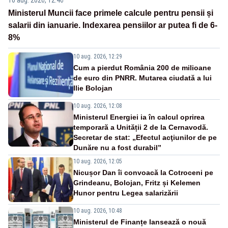
10 aug. 2026, 12:46
Ministerul Muncii face primele calcule pentru pensii și
salarii din ianuarie. Indexarea pensiilor ar putea fi de 6-
8%
10 aug. 2026, 12:29
Cum a pierdut România 200 de milioane
de euro din PNRR. Mutarea ciudată a lui
Ilie Bolojan
10 aug. 2026, 12:08
Ministerul Energiei ia în calcul oprirea
temporară a Unității 2 de la Cernavodă.
Secretar de stat: „Efectul acţiunilor de pe
Dunăre nu a fost durabil”
10 aug. 2026, 12:05
Nicușor Dan îi convoacă la Cotroceni pe
Grindeanu, Bolojan, Fritz și Kelemen
Hunor pentru Legea salarizării
10 aug. 2026, 10:48
Ministerul de Finanțe lansează o nouă