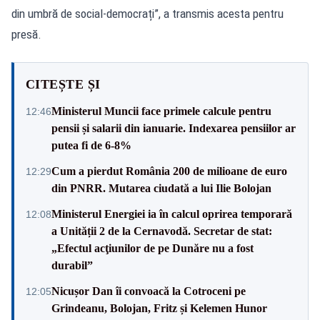
din umbră de social-democrați”, a transmis acesta pentru
presă.
CITEȘTE ȘI
Ministerul Muncii face primele calcule pentru
12:46
pensii și salarii din ianuarie. Indexarea pensiilor ar
putea fi de 6-8%
Cum a pierdut România 200 de milioane de euro
12:29
din PNRR. Mutarea ciudată a lui Ilie Bolojan
Ministerul Energiei ia în calcul oprirea temporară
12:08
a Unității 2 de la Cernavodă. Secretar de stat:
„Efectul acţiunilor de pe Dunăre nu a fost
durabil”
Nicușor Dan îi convoacă la Cotroceni pe
12:05
Grindeanu, Bolojan, Fritz și Kelemen Hunor