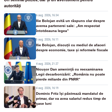
autorități
6 aug. 2026, 16:34
Ilie Bolojan evită un răspuns clar despre
averea partenerei sale: „Am respectat
întotdeauna legea”
5 aug. 2026, 16:11
Ilie Bolojan, discuții cu mediul de afaceri
despre economie, taxe și reformele fiscale
4 aug. 2026, 21:27
Nicușor Dan amenință cu reexaminarea
Legii decarbonizării: „România nu poate
pierde miliarde din PNRR”
4 aug. 2026, 16:19
Dominic Fritz își păstrează mandatul de
primar, dar va avea salariul redus timp de
șase luni