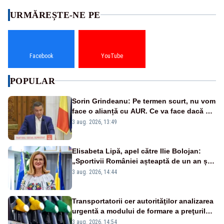
URMĂREȘTE-NE PE
Facebook
YouTube
POPULAR
Sorin Grindeanu: Pe termen scurt, nu vom
face o alianță cu AUR. Ce va face dacă nu
obține majoritatea
3 aug. 2026, 13:49
Elisabeta Lipă, apel către Ilie Bolojan:
„Sportivii României așteaptă de un an și
șapte luni să fie premiați”
3 aug. 2026, 14:44
Transportatorii cer autorităţilor analizarea
urgentă a modului de formare a preţurilor
speculative la carburanţi
3 aug. 2026, 14:54