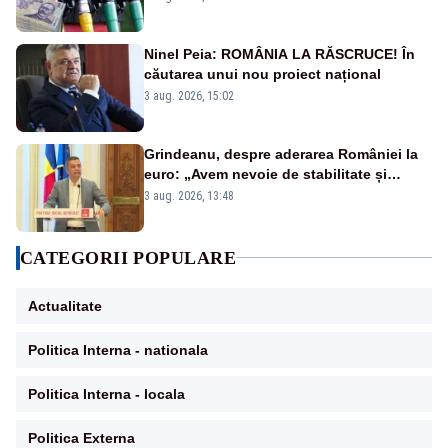
Ninel Peia: ROMÂNIA LA RĂSCRUCE! În
căutarea unui nou proiect național
3 aug. 2026, 15:02
Grindeanu, despre aderarea României la
euro: „Avem nevoie de stabilitate și
creștere economică”
3 aug. 2026, 13:48
CATEGORII POPULARE
Actualitate
Politica Interna - nationala
Politica Interna - locala
Politica Externa