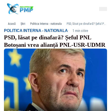
Acasă
Știri
Politica Interna - nationala
PSD, lăsat pe dinafară? Șeful PNL Botoșani vrea alianță PNL-USR-UDMR
·
POLITICA INTERNA - NATIONALA
1 min citire
PSD, lăsat pe dinafară? Șeful PNL
Botoșani vrea alianță PNL-USR-UDMR