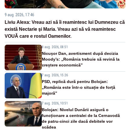
9 aug. 2026, 17:46
Liviu Alexa: Vreau azi sǎ îi reamintesc lui Dumnezeu cǎ
existǎ Nectarie şi Maria. Vreau azi sǎ vǎ reamintesc
VOUǍ care e rostul Oamenilor.
8 aug. 2026, 08:51
Nicușor Dan, avertisment după decizia
Moody’s: „România trebuie să revină la
creștere economică”
7 aug. 2026, 15:26
PSD, replică dură pentru Bolojan:
„România este într-o situație de forță
majoră”
7 aug. 2026, 10:51
Bolojan: Nivelul Dunării asigură o
funcționare a centralei de la Cernavodă
de patru-cinci zile dacă debitele vor
scădea