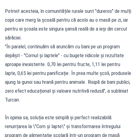
Potrivit acesteia, în comunitățile rurale sunt "dureros" de mulți
copii care merg la școală pentru că acolo au o masă pe zi, iar
pentru ei școala este singura șansă reală de a ieși din cercul
sărăciei.
"În paralel, continuăm să aruncăm cu bani pe un program
depășit - "Cornul și laptele" - cu bugete ridicole și rezultate
aproape inexistente. 0,70 lei pentru fructe, 1,11 lei pentru
lapte, 0,65 lei pentru panificație. În prea multe școli, produsele
ajung la gunoi sau hrană pentru animale. Risipă de bani publici,
zero efect educațional și valoare nutritivă redusă", a subliniat
Turcan.
În opinia sa, soluția este simplă și perfect realizabilă:
renunțarea la \"Corn și lapte\" și transformarea întregului
program de alimentație școlară într-un program de masă