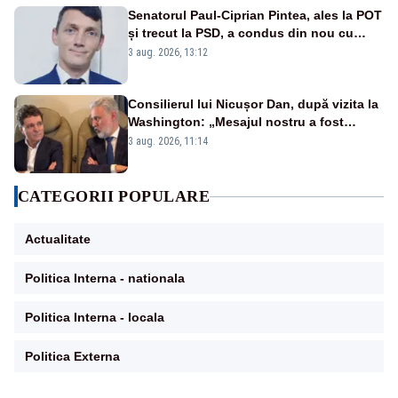
Senatorul Paul-Ciprian Pintea, ales la POT
și trecut la PSD, a condus din nou cu
permisul suspendat și nu a oprit la
3 aug. 2026, 13:12
semnalul poliției
Consilierul lui Nicușor Dan, după vizita la
Washington: „Mesajul nostru a fost
simplu - România stă alături de Statele
3 aug. 2026, 11:14
Unite”
CATEGORII POPULARE
Actualitate
Politica Interna - nationala
Politica Interna - locala
Politica Externa