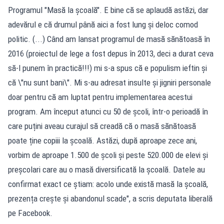
Programul "Masă la școală". E bine că se aplaudă astăzi, dar
adevărul e că drumul până aici a fost lung și deloc comod
politic. (...) Când am lansat programul de masă sănătoasă în
2016 (proiectul de lege a fost depus în 2013, deci a durat ceva
să-l punem în practică!!!) mi s-a spus că e populism ieftin și
că \"nu sunt bani\". Mi s-au adresat insulte și jigniri personale
doar pentru că am luptat pentru implementarea acestui
program. Am început atunci cu 50 de școli, într-o perioadă în
care puțini aveau curajul să creadă că o masă sănătoasă
poate ține copiii la școală. Astăzi, după aproape zece ani,
vorbim de aproape 1.500 de școli și peste 520.000 de elevi și
preșcolari care au o masă diversificată la școală. Datele au
confirmat exact ce știam: acolo unde există masă la școală,
prezența crește și abandonul scade", a scris deputata liberală
pe Facebook.