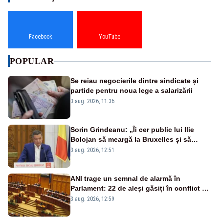
Facebook
YouTube
POPULAR
Se reiau negocierile dintre sindicate și
partide pentru noua lege a salarizării
3 aug. 2026, 11:36
Sorin Grindeanu: „Îi cer public lui Ilie
Bolojan să meargă la Bruxelles și să
amâne închiderea termocentralelor” –
3 aug. 2026, 12:51
VIDEO
ANI trage un semnal de alarmă în
Parlament: 22 de aleși găsiți în conflict de
interese au rămas în funcții
3 aug. 2026, 12:59