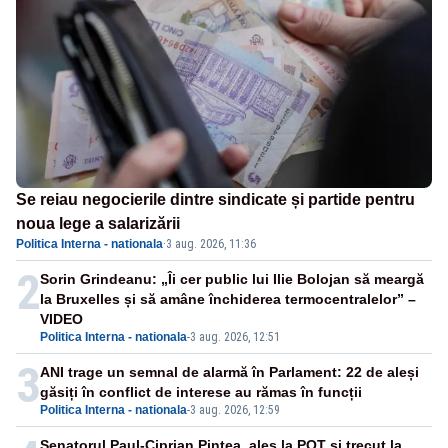
Se reiau negocierile dintre sindicate și partide pentru
noua lege a salarizării
Politica Interna - nationala
·
3 aug. 2026, 11:36
2
Sorin Grindeanu: „Îi cer public lui Ilie Bolojan să meargă
la Bruxelles și să amâne închiderea termocentralelor” –
VIDEO
Politica Interna - nationala
-
3 aug. 2026, 12:51
3
ANI trage un semnal de alarmă în Parlament: 22 de aleși
găsiți în conflict de interese au rămas în funcții
Politica Interna - nationala
-
3 aug. 2026, 12:59
Senatorul Paul-Ciprian Pintea, ales la POT și trecut la