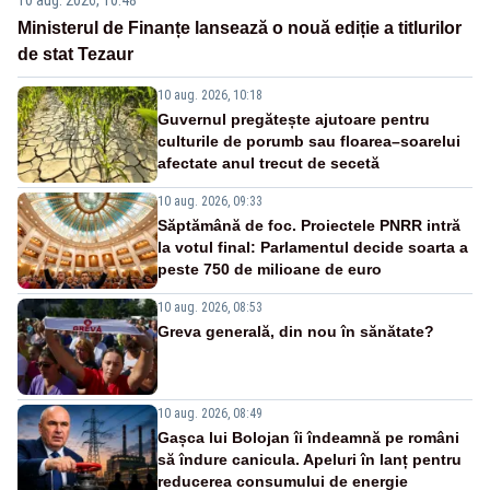
Ministerul de Finanțe lansează o nouă ediție a titlurilor
de stat Tezaur
10 aug. 2026, 10:18
Guvernul pregătește ajutoare pentru
culturile de porumb sau floarea–soarelui
afectate anul trecut de secetă
10 aug. 2026, 09:33
Săptămână de foc. Proiectele PNRR intră
la votul final: Parlamentul decide soarta a
peste 750 de milioane de euro
10 aug. 2026, 08:53
Greva generală, din nou în sănătate?
10 aug. 2026, 08:49
Gașca lui Bolojan îi îndeamnă pe români
să îndure canicula. Apeluri în lanț pentru
reducerea consumului de energie