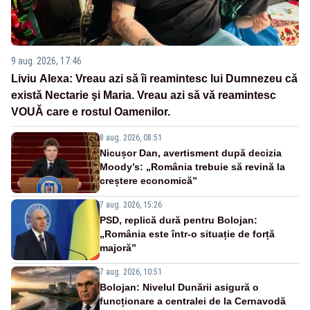
9 aug. 2026, 17:46
Liviu Alexa: Vreau azi sǎ îi reamintesc lui Dumnezeu cǎ
existǎ Nectarie şi Maria. Vreau azi sǎ vǎ reamintesc
VOUǍ care e rostul Oamenilor.
8 aug. 2026, 08:51
Nicușor Dan, avertisment după decizia
Moody’s: „România trebuie să revină la
creștere economică”
7 aug. 2026, 15:26
PSD, replică dură pentru Bolojan:
„România este într-o situație de forță
majoră”
7 aug. 2026, 10:51
Bolojan: Nivelul Dunării asigură o
funcționare a centralei de la Cernavodă