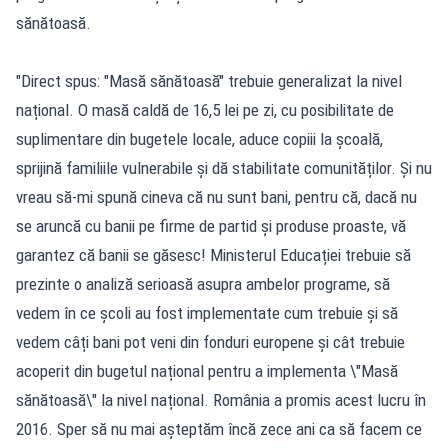
sănătoasă.
"Direct spus: "Masă sănătoasă" trebuie generalizat la nivel
național. O masă caldă de 16,5 lei pe zi, cu posibilitate de
suplimentare din bugetele locale, aduce copiii la școală,
sprijină familiile vulnerabile și dă stabilitate comunităților. Și nu
vreau să-mi spună cineva că nu sunt bani, pentru că, dacă nu
se aruncă cu banii pe firme de partid și produse proaste, vă
garantez că banii se găsesc! Ministerul Educației trebuie să
prezinte o analiză serioasă asupra ambelor programe, să
vedem în ce școli au fost implementate cum trebuie și să
vedem câți bani pot veni din fonduri europene și cât trebuie
acoperit din bugetul național pentru a implementa \"Masă
sănătoasă\" la nivel național. România a promis acest lucru în
2016. Sper să nu mai așteptăm încă zece ani ca să facem ce