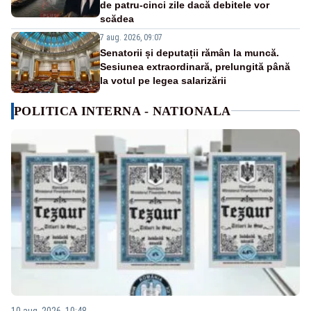
de patru-cinci zile dacă debitele vor
scădea
7 aug. 2026, 09:07
Senatorii și deputații rămân la muncă.
Sesiunea extraordinară, prelungită până
la votul pe legea salarizării
POLITICA INTERNA - NATIONALA
10 aug. 2026, 10:48