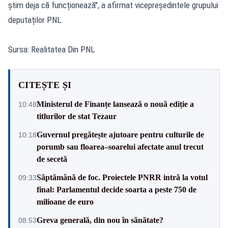
știm deja că funcționează", a afirmat vicepreședintele grupului
deputaților PNL.
Sursa: Realitatea Din PNL
CITEȘTE ȘI
Ministerul de Finanțe lansează o nouă ediție a
10:48
titlurilor de stat Tezaur
Guvernul pregătește ajutoare pentru culturile de
10:18
porumb sau floarea–soarelui afectate anul trecut
de secetă
Săptămână de foc. Proiectele PNRR intră la votul
09:33
final: Parlamentul decide soarta a peste 750 de
milioane de euro
Greva generală, din nou în sănătate?
08:53