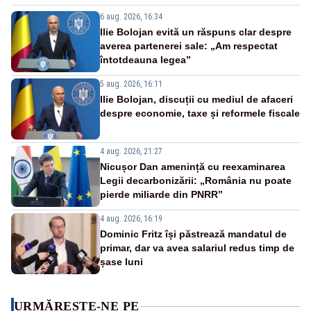
6 aug. 2026, 16:34
Ilie Bolojan evită un răspuns clar despre
averea partenerei sale: „Am respectat
întotdeauna legea”
5 aug. 2026, 16:11
Ilie Bolojan, discuții cu mediul de afaceri
despre economie, taxe și reformele fiscale
4 aug. 2026, 21:27
Nicușor Dan amenință cu reexaminarea
Legii decarbonizării: „România nu poate
pierde miliarde din PNRR”
4 aug. 2026, 16:19
Dominic Fritz își păstrează mandatul de
primar, dar va avea salariul redus timp de
șase luni
URMĂREȘTE-NE PE