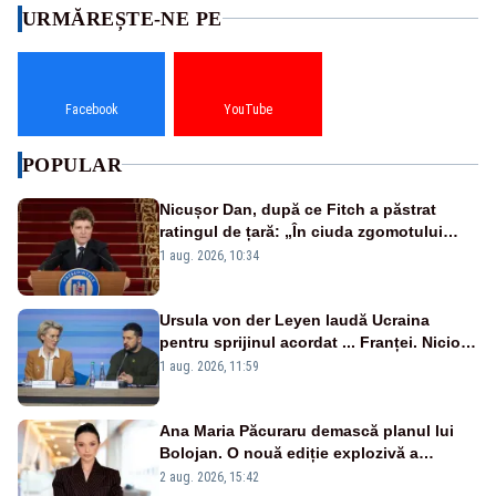
URMĂREȘTE-NE PE
Facebook
YouTube
POPULAR
Nicușor Dan, după ce Fitch a păstrat
ratingul de țară: „În ciuda zgomotului
politic, România funcționează”
1 aug. 2026, 10:34
Ursula von der Leyen laudă Ucraina
pentru sprijinul acordat ... Franței. Nicio
reacție privind ajutorul energetic promis
1 aug. 2026, 11:59
României
Ana Maria Păcuraru demască planul lui
Bolojan. O nouă ediție explozivă a
emisiunii „Miza Zilei” la Realitatea PLUS
2 aug. 2026, 15:42