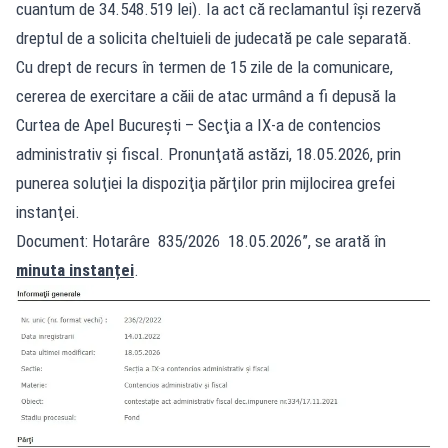
cuantum de 34.548.519 lei). Ia act că reclamantul îşi rezervă
dreptul de a solicita cheltuieli de judecată pe cale separată.
Cu drept de recurs în termen de 15 zile de la comunicare,
cererea de exercitare a căii de atac urmând a fi depusă la
Curtea de Apel Bucureşti – Secţia a IX-a de contencios
administrativ şi fiscal. Pronunţată astăzi, 18.05.2026, prin
punerea soluţiei la dispoziţia părţilor prin mijlocirea grefei
instanţei.
Document: Hotarâre 835/2026 18.05.2026”, se arată în
minuta instanței
.