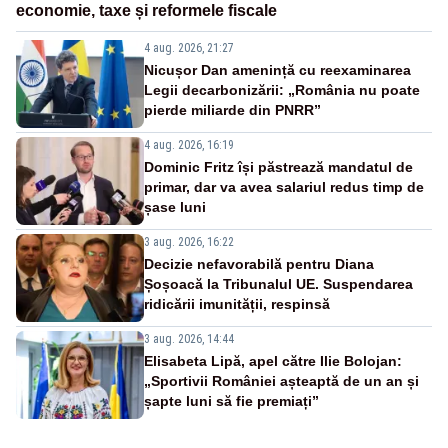
economie, taxe și reformele fiscale
4 aug. 2026, 21:27
Nicușor Dan amenință cu reexaminarea
Legii decarbonizării: „România nu poate
pierde miliarde din PNRR”
4 aug. 2026, 16:19
Dominic Fritz își păstrează mandatul de
primar, dar va avea salariul redus timp de
șase luni
3 aug. 2026, 16:22
Decizie nefavorabilă pentru Diana
Șoșoacă la Tribunalul UE. Suspendarea
ridicării imunității, respinsă
3 aug. 2026, 14:44
Elisabeta Lipă, apel către Ilie Bolojan:
„Sportivii României așteaptă de un an și
șapte luni să fie premiați”