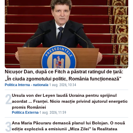
Nicușor Dan, după ce Fitch a păstrat ratingul de țară:
„În ciuda zgomotului politic, România funcționează”
Politica Interna - nationala
·
1 aug. 2026, 10:34
2
Ursula von der Leyen laudă Ucraina pentru sprijinul
acordat ... Franței. Nicio reacție privind ajutorul energetic
promis României
Politica Externa
-
1 aug. 2026, 11:59
3
Ana Maria Păcuraru demască planul lui Bolojan. O nouă
ediție explozivă a emisiunii „Miza Zilei” la Realitatea