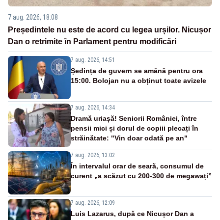
7 aug. 2026, 18:08
Președintele nu este de acord cu legea urșilor. Nicușor
Dan o retrimite în Parlament pentru modificări
7 aug. 2026, 14:51
Ședința de guvern se amână pentru ora
15:00. Bolojan nu a obținut toate avizele
7 aug. 2026, 14:34
Dramă uriașă! Seniorii României, între
pensii mici și dorul de copiii plecați în
străinătate: "Vin doar odată pe an"
7 aug. 2026, 13:02
În intervalul orar de seară, consumul de
curent „a scăzut cu 200-300 de megawați”
7 aug. 2026, 12:09
Luis Lazarus, după ce Nicușor Dan a