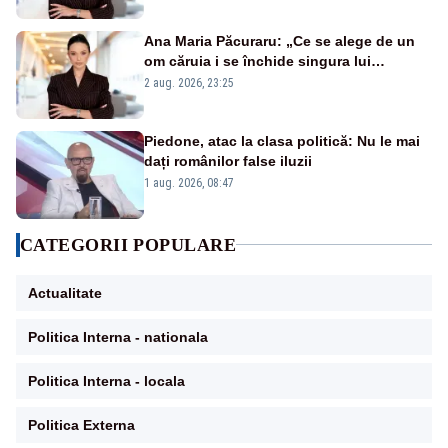
Ana Maria Păcuraru: „Ce se alege de un
om căruia i se închide singura lui
portiță?”
2 aug. 2026, 23:25
Piedone, atac la clasa politică: Nu le mai
dați românilor false iluzii
1 aug. 2026, 08:47
CATEGORII POPULARE
Actualitate
Politica Interna - nationala
Politica Interna - locala
Politica Externa