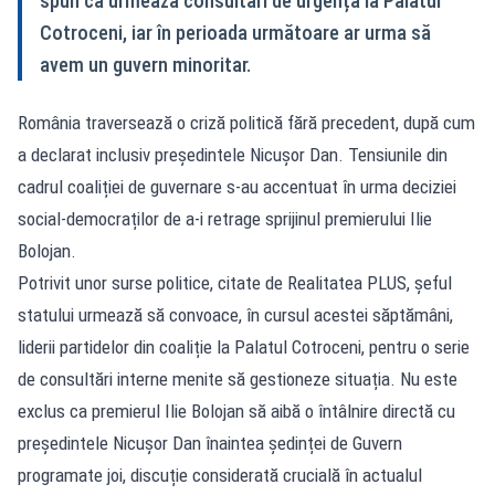
spun că urmează consultări de urgență la Palatul
Cotroceni, iar în perioada următoare ar urma să
avem un guvern minoritar.
România traversează o criză politică fără precedent, după cum
a declarat inclusiv președintele Nicușor Dan. Tensiunile din
cadrul coaliției de guvernare s-au accentuat în urma deciziei
social-democraților de a-i retrage sprijinul premierului
Ilie
Bolojan
.
Potrivit unor surse politice, citate de Realitatea PLUS, șeful
statului urmează să convoace, în cursul acestei săptămâni,
liderii partidelor din coaliție la Palatul Cotroceni, pentru o serie
de consultări interne menite să gestioneze situația. Nu este
exclus ca premierul Ilie Bolojan să aibă o întâlnire directă cu
președintele Nicușor Dan înaintea ședinței de Guvern
programate joi, discuție considerată crucială în actualul