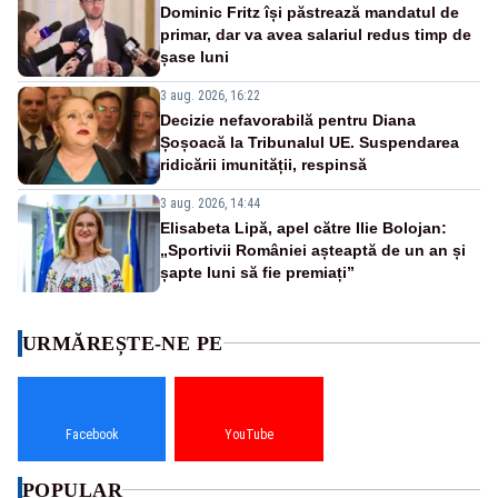
Dominic Fritz își păstrează mandatul de
primar, dar va avea salariul redus timp de
șase luni
3 aug. 2026, 16:22
Decizie nefavorabilă pentru Diana
Șoșoacă la Tribunalul UE. Suspendarea
ridicării imunității, respinsă
3 aug. 2026, 14:44
Elisabeta Lipă, apel către Ilie Bolojan:
„Sportivii României așteaptă de un an și
șapte luni să fie premiați”
URMĂREȘTE-NE PE
Facebook
YouTube
POPULAR