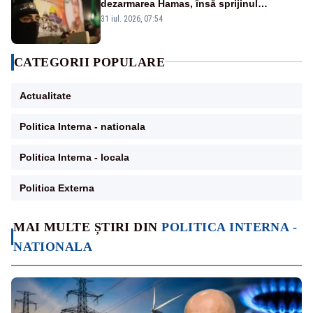
dezarmarea Hamas, însă sprijinul
Israelului rămâne incert
31 iul. 2026, 07:54
CATEGORII POPULARE
Actualitate
Politica Interna - nationala
Politica Interna - locala
Politica Externa
MAI MULTE ȘTIRI DIN
POLITICA INTERNA -
NATIONALA