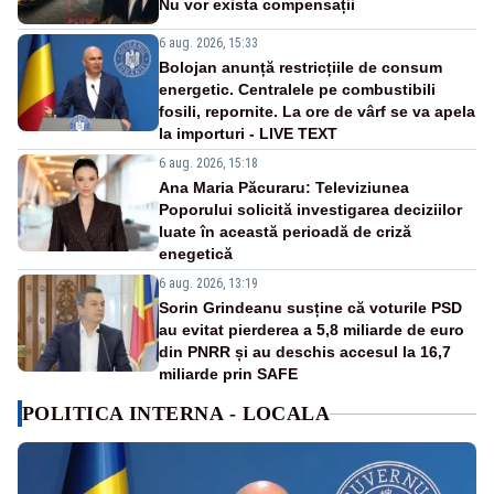
Nu vor exista compensații
6 aug. 2026, 15:33
Bolojan anunță restricțiile de consum
energetic. Centralele pe combustibili
fosili, repornite. La ore de vârf se va apela
la importuri - LIVE TEXT
6 aug. 2026, 15:18
Ana Maria Păcuraru: Televiziunea
Poporului solicită investigarea deciziilor
luate în această perioadă de criză
enegetică
6 aug. 2026, 13:19
Sorin Grindeanu susține că voturile PSD
au evitat pierderea a 5,8 miliarde de euro
din PNRR și au deschis accesul la 16,7
miliarde prin SAFE
POLITICA INTERNA - LOCALA