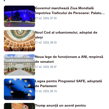
Guvernul marchează Ziua Mondială
împotriva Traficului de Persoane: Palatul
Victoria, iluminat în albastru
31 iul. 2026, 07:58
Noul Cod al urbanismului, adoptat de
aleși
31 iul. 2026, 08:03
Noua lege de funcționare a ANI, respinsă
de senatori
31 iul. 2026, 08:07
Legea pentru Programul SAFE, adoptată
de Parlament
31 iul. 2026, 08:16
Trump anunță un acord pentru