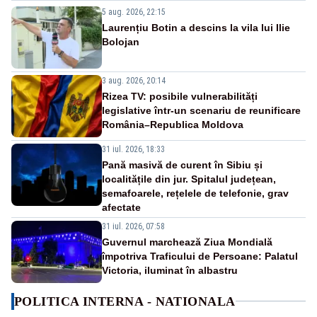
5 aug. 2026, 22:15
Laurențiu Botin a descins la vila lui Ilie
Bolojan
3 aug. 2026, 20:14
Rizea TV: posibile vulnerabilități
legislative într-un scenariu de reunificare
România–Republica Moldova
31 iul. 2026, 18:33
Pană masivă de curent în Sibiu și
localitățile din jur. Spitalul județean,
semafoarele, rețelele de telefonie, grav
afectate
31 iul. 2026, 07:58
Guvernul marchează Ziua Mondială
împotriva Traficului de Persoane: Palatul
Victoria, iluminat în albastru
POLITICA INTERNA - NATIONALA