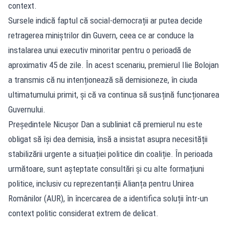
context.
Sursele indică faptul că social-democrații ar putea decide
retragerea miniștrilor din Guvern, ceea ce ar conduce la
instalarea unui executiv minoritar pentru o perioadă de
aproximativ 45 de zile. În acest scenariu, premierul Ilie Bolojan
a transmis că nu intenționează să demisioneze, în ciuda
ultimatumului primit, și că va continua să susțină funcționarea
Guvernului.
Președintele Nicușor Dan a subliniat că premierul nu este
obligat să își dea demisia, însă a insistat asupra necesității
stabilizării urgente a situației politice din coaliție. În perioada
următoare, sunt așteptate consultări și cu alte formațiuni
politice, inclusiv cu reprezentanții Alianța pentru Unirea
Românilor (AUR), în încercarea de a identifica soluții într-un
context politic considerat extrem de delicat.