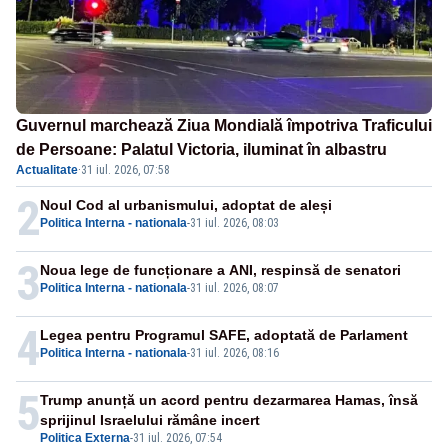
Guvernul marchează Ziua Mondială împotriva Traficului
de Persoane: Palatul Victoria, iluminat în albastru
Actualitate
·
31 iul. 2026, 07:58
2
Noul Cod al urbanismului, adoptat de aleși
Politica Interna - nationala
-
31 iul. 2026, 08:03
3
Noua lege de funcționare a ANI, respinsă de senatori
Politica Interna - nationala
-
31 iul. 2026, 08:07
4
Legea pentru Programul SAFE, adoptată de Parlament
Politica Interna - nationala
-
31 iul. 2026, 08:16
5
Trump anunță un acord pentru dezarmarea Hamas, însă
sprijinul Israelului rămâne incert
Politica Externa
-
31 iul. 2026, 07:54