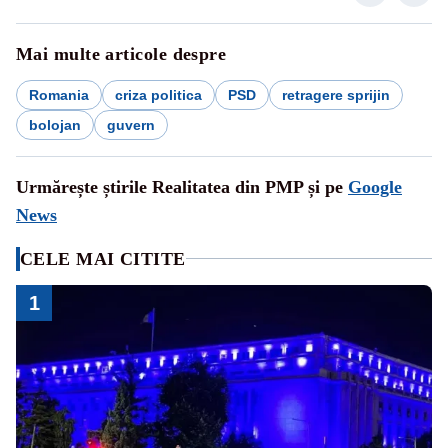
Mai multe articole despre
Romania
criza politica
PSD
retragere sprijin
bolojan
guvern
Urmărește știrile Realitatea din PMP și pe
Google
News
CELE MAI CITITE
1