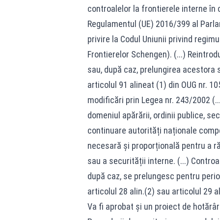
controalelor la frontierele interne în co
Regulamentul (UE) 2016/399 al Parlam
privire la Codul Uniunii privind regim
Frontierelor Schengen). (...) Reintro
sau, după caz, prelungirea acestora s
articolul 91 alineat (1) din OUG nr. 1
modificări prin Legea nr. 243/2002 (.
domeniul apărării, ordinii publice, se
continuare autorități naționale comp
necesară și proporțională pentru a r
sau a securității interne. (...) Contro
după caz, se prelungesc pentru perioad
articolul 28 alin.(2) sau articolul 29 
Va fi aprobat și un proiect de hotăr