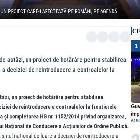
 UN PROIECT CARE-I AFECTEAZĂ PE ROMÂNI, PE AGENDĂ
CE
1
de astăzi, un proiect de hotărâre pentru stabilirea
 a deciziei de reintroducere a controalelor la
tăzi, un proiect de hotărâre pentru stabilirea
ziei de reintroducere a controalelor la frontierele
Guv
împ
a și completarea HG nr. 1152/2014 privind organizarea,
Actua
Pala
i Național de Conducere a Acțiunilor de Ordine Publică.
smul național de luare a deciziei de reintroducere a