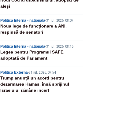
2
Noul Cod al urbanismului, adoptat de
aleși
3
Politica Interna - nationala
-
31 iul. 2026, 08:07
Noua lege de funcționare a ANI,
respinsă de senatori
4
Politica Interna - nationala
-
31 iul. 2026, 08:16
Legea pentru Programul SAFE,
adoptată de Parlament
5
Politica Externa
-
31 iul. 2026, 07:54
Trump anunță un acord pentru
dezarmarea Hamas, însă sprijinul
Israelului rămâne incert