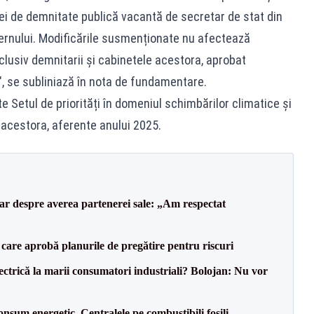
iei de demnitate publică vacantă de secretar de stat din
vernului. Modificările susmenționate nu afectează
lusiv demnitarii și cabinetele acestora, aprobat
", se subliniază în nota de fundamentare.
Setul de priorități în domeniul schimbărilor climatice și
 acestora, aferente anului 2025.
lar despre averea partenerei sale: „Am respectat
care aprobă planurile de pregătire pentru riscuri
ectrică la marii consumatori industriali? Bolojan: Nu vor
onsum energetic. Centralele pe combustibili fosili,