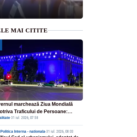
LE MAI CITITE
ernul marchează Ziua Mondială
otriva Traficului de Persoane:
litate
·
31 iul. 2026, 07:58
tul Victoria, iluminat în albastru
Politica Interna - nationala
-
31 iul. 2026, 08:03