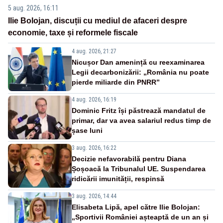
5 aug. 2026, 16:11
Ilie Bolojan, discuții cu mediul de afaceri despre
economie, taxe și reformele fiscale
4 aug. 2026, 21:27
Nicușor Dan amenință cu reexaminarea
Legii decarbonizării: „România nu poate
pierde miliarde din PNRR”
4 aug. 2026, 16:19
Dominic Fritz își păstrează mandatul de
primar, dar va avea salariul redus timp de
șase luni
3 aug. 2026, 16:22
Decizie nefavorabilă pentru Diana
Șoșoacă la Tribunalul UE. Suspendarea
ridicării imunității, respinsă
3 aug. 2026, 14:44
Elisabeta Lipă, apel către Ilie Bolojan:
„Sportivii României așteaptă de un an și