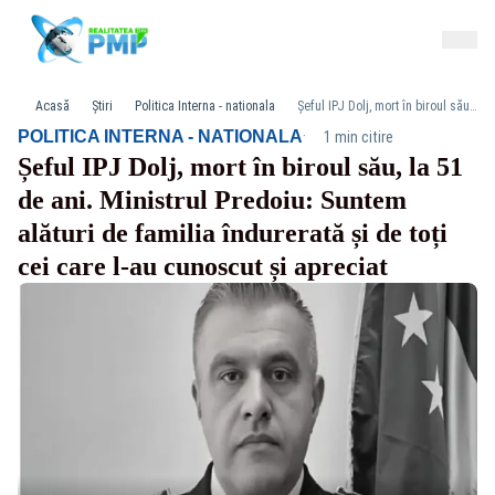
Acasă
Știri
Politica Interna - nationala
Șeful IPJ Dolj, mort în biroul său, la 51 de ani. Ministrul Predoiu: Suntem alături de familia îndurerată și de toți cei care l-au cunoscut și apreciat
·
POLITICA INTERNA - NATIONALA
1 min citire
Șeful IPJ Dolj, mort în biroul său, la 51
de ani. Ministrul Predoiu: Suntem
alături de familia îndurerată și de toți
cei care l-au cunoscut și apreciat