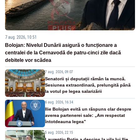
7 aug. 2026, 10:51
Bolojan: Nivelul Dunării asigură o funcționare a
centralei de la Cernavodă de patru-cinci zile dacă
debitele vor scădea
7 aug. 2026, 09:07
Senatorii și deputații rămân la muncă.
Sesiunea extraordinară, prelungită până
la votul pe legea salarizării
6 aug. 2026, 16:34
Ilie Bolojan evită un răspuns clar despre
averea partenerei sale: „Am respectat
întotdeauna legea”
5 aug. 2026, 22:15
Laurențiu Botin a descins la vila lui Ilie