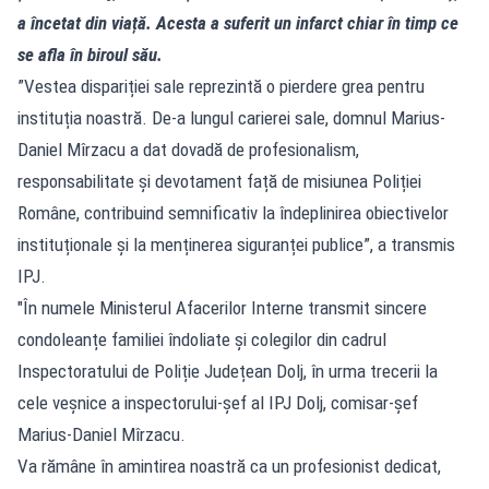
a încetat din viață. Acesta a suferit un infarct chiar în timp ce
se afla în biroul său.
”Vestea dispariției sale reprezintă o pierdere grea pentru
instituția noastră. De-a lungul carierei sale, domnul Marius-
Daniel Mîrzacu a dat dovadă de profesionalism,
responsabilitate și devotament față de misiunea Poliției
Române, contribuind semnificativ la îndeplinirea obiectivelor
instituționale și la menținerea siguranței publice”, a transmis
IPJ.
"În numele Ministerul Afacerilor Interne transmit sincere
condoleanțe familiei îndoliate și colegilor din cadrul
Inspectoratului de Poliție Județean Dolj, în urma trecerii la
cele veșnice a inspectorului-șef al IPJ Dolj, comisar-șef
Marius-Daniel Mîrzacu.
Va rămâne în amintirea noastră ca un profesionist dedicat,