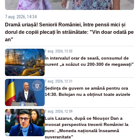
7 aug. 2026, 14:34
Dramă uriașă! Seniorii României, între pensii mici și
dorul de copiii plecați în străinătate: "Vin doar odată pe
an"
7 aug. 2026, 13:02
În intervalul orar de seară, consumul de
curent „a scăzut cu 200-300 de megawați”
7 aug. 2026, 12:31
Ședința de guvern se amână pentru ora
14:30. Bolojan nu a obținut toate avizele
7 aug. 2026, 12:09
Luis Lazarus, după ce Nicușor Dan a
invocat perspectiva trecerii României la
euro: „Moneda națională înseamnă
suveranitate”