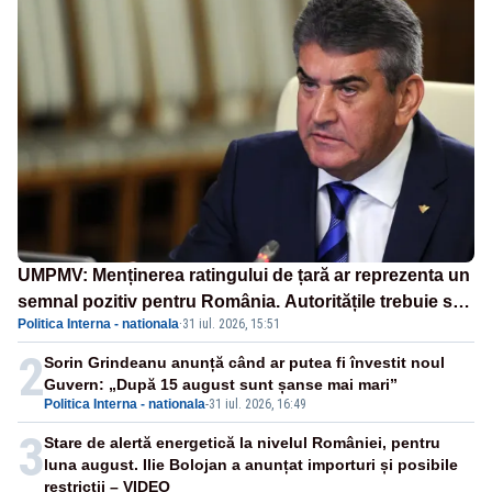
UMPMV: Menținerea ratingului de țară ar reprezenta un
semnal pozitiv pentru România. Autoritățile trebuie să
Politica Interna - nationala
·
31 iul. 2026, 15:51
continue consolidarea stabilității economice și
financiare
2
Sorin Grindeanu anunță când ar putea fi învestit noul
Guvern: „După 15 august sunt șanse mai mari”
Politica Interna - nationala
-
31 iul. 2026, 16:49
3
Stare de alertă energetică la nivelul României, pentru
luna august. Ilie Bolojan a anunțat importuri și posibile
restricții – VIDEO