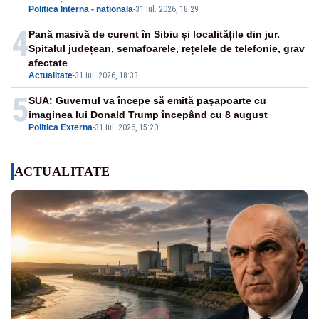
Politica Interna - nationala
-
31 iul. 2026, 18:29
4
Pană masivă de curent în Sibiu și localitățile din jur.
Spitalul județean, semafoarele, rețelele de telefonie, grav
afectate
Actualitate
-
31 iul. 2026, 18:33
5
SUA: Guvernul va începe să emită paşapoarte cu
imaginea lui Donald Trump începând cu 8 august
Politica Externa
-
31 iul. 2026, 15:20
ACTUALITATE