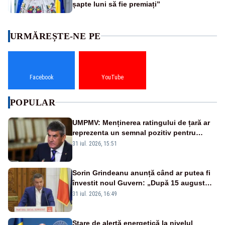
șapte luni să fie premiați”
URMĂREȘTE-NE PE
Facebook
YouTube
POPULAR
UMPMV: Menținerea ratingului de țară ar
reprezenta un semnal pozitiv pentru
România. Autoritățile trebuie să continue
31 iul. 2026, 15:51
consolidarea stabilității economice și
financiare
Sorin Grindeanu anunță când ar putea fi
învestit noul Guvern: „După 15 august
sunt șanse mai mari”
31 iul. 2026, 16:49
Stare de alertă energetică la nivelul