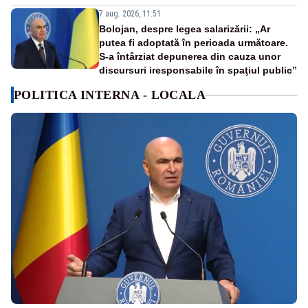
7 aug. 2026, 11:51
Bolojan, despre legea salarizării: „Ar
putea fi adoptată în perioada următoare.
S-a întârziat depunerea din cauza unor
discursuri iresponsabile în spaţiul public”
POLITICA INTERNA - LOCALA