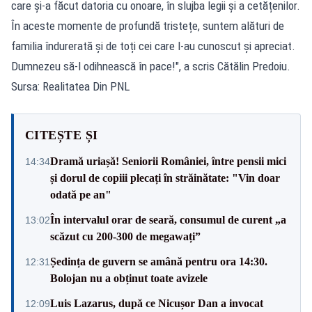
care și-a făcut datoria cu onoare, în slujba legii și a cetățenilor.
În aceste momente de profundă tristețe, suntem alături de
familia îndurerată și de toți cei care l-au cunoscut și apreciat.
Dumnezeu să-l odihnească în pace!", a scris Cătălin Predoiu.
Sursa: Realitatea Din PNL
CITEȘTE ȘI
Dramă uriașă! Seniorii României, între pensii mici
14:34
și dorul de copiii plecați în străinătate: "Vin doar
odată pe an"
În intervalul orar de seară, consumul de curent „a
13:02
scăzut cu 200-300 de megawați”
Ședința de guvern se amână pentru ora 14:30.
12:31
Bolojan nu a obținut toate avizele
Luis Lazarus, după ce Nicușor Dan a invocat
12:09