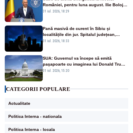
României, pentru luna august. Ilie Bolojan
a anunțat importuri și posibile restricții –
31 iul. 2026, 18:29
VIDEO
Pană masivă de curent în Sibiu și
localitățile din jur. Spitalul județean,
semafoarele, rețelele de telefonie, grav
31 iul. 2026, 18:33
afectate
SUA: Guvernul va începe să emită
paşapoarte cu imaginea lui Donald Trump
începând cu 8 august
31 iul. 2026, 15:20
CATEGORII POPULARE
Actualitate
Politica Interna - nationala
Politica Interna - locala