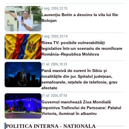
5 aug. 2026, 22:15
Laurențiu Botin a descins la vila lui Ilie
Bolojan
3 aug. 2026, 20:14
Rizea TV: posibile vulnerabilități
legislative într-un scenariu de reunificare
România–Republica Moldova
31 iul. 2026, 18:33
Pană masivă de curent în Sibiu și
localitățile din jur. Spitalul județean,
semafoarele, rețelele de telefonie, grav
afectate
31 iul. 2026, 07:58
Guvernul marchează Ziua Mondială
împotriva Traficului de Persoane: Palatul
Victoria, iluminat în albastru
POLITICA INTERNA - NATIONALA