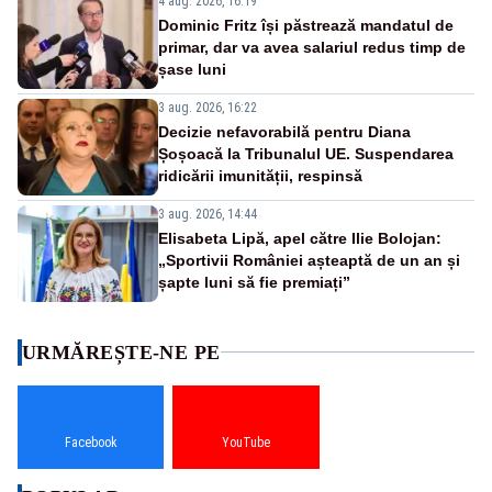
4 aug. 2026, 16:19
Dominic Fritz își păstrează mandatul de
primar, dar va avea salariul redus timp de
șase luni
3 aug. 2026, 16:22
Decizie nefavorabilă pentru Diana
Șoșoacă la Tribunalul UE. Suspendarea
ridicării imunității, respinsă
3 aug. 2026, 14:44
Elisabeta Lipă, apel către Ilie Bolojan:
„Sportivii României așteaptă de un an și
șapte luni să fie premiați”
URMĂREȘTE-NE PE
Facebook
YouTube