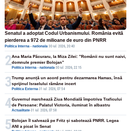
Senatul a adoptat Codul Urbanismului. România evită
pierderea a 972 de milioane de euro din PNRR
Politica Interna - nationala
·
30 iul. 2026, 20:40
2
Ana Maria Păcuraru, la Miza Zilei: ”Românii nu sunt naivi,
domnule premier Bolojan”
Politica Interna - nationala
-
30 iul. 2026, 22:15
3
Trump anunță un acord pentru dezarmarea Hamas, însă
sprijinul Israelului rămâne incert
Politica Externa
-
31 iul. 2026, 07:54
4
Guvernul marchează Ziua Mondială împotriva Traficului
de Persoane: Palatul Victoria, iluminat în albastru
Actualitate
-
31 iul. 2026, 07:58
5
Bolojan îl salvează pe Fritz și sabotează PNRR. Legea
ANI a picat în Senat