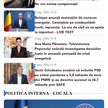
Nu vor exista compensații
6 aug. 2026, 15:33
Bolojan anunță restricțiile de consum
energetic. Centralele pe combustibili
fosili, repornite. La ore de vârf se va apela
la importuri - LIVE TEXT
6 aug. 2026, 15:18
Ana Maria Păcuraru: Televiziunea
Poporului solicită investigarea deciziilor
luate în această perioadă de criză
enegetică
6 aug. 2026, 13:19
Sorin Grindeanu susține că voturile PSD
au evitat pierderea a 5,8 miliarde de euro
din PNRR și au deschis accesul la 16,7
miliarde prin SAFE
POLITICA INTERNA - LOCALA