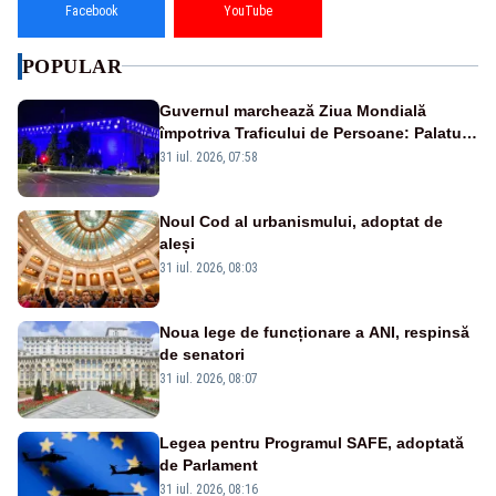
Facebook
YouTube
POPULAR
Guvernul marchează Ziua Mondială
împotriva Traficului de Persoane: Palatul
Victoria, iluminat în albastru
31 iul. 2026, 07:58
Noul Cod al urbanismului, adoptat de
aleși
31 iul. 2026, 08:03
Noua lege de funcționare a ANI, respinsă
de senatori
31 iul. 2026, 08:07
Legea pentru Programul SAFE, adoptată
de Parlament
31 iul. 2026, 08:16