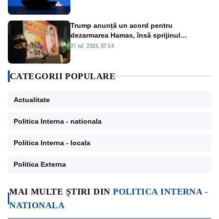
Trump anunță un acord pentru
dezarmarea Hamas, însă sprijinul
Israelului rămâne incert
31 iul. 2026, 07:54
CATEGORII POPULARE
Actualitate
Politica Interna - nationala
Politica Interna - locala
Politica Externa
MAI MULTE ȘTIRI DIN
POLITICA INTERNA -
NATIONALA