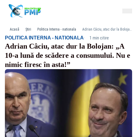
Acasă
Știri
Politica Interna - nationala
Adrian Câciu, atac dur la Bolojan: „A 10-a lună de scădere a consumului. Nu e nimic firesc în asta!”
·
POLITICA INTERNA - NATIONALA
1 min citire
Adrian Câciu, atac dur la Bolojan: „A
10-a lună de scădere a consumului. Nu e
nimic firesc în asta!”