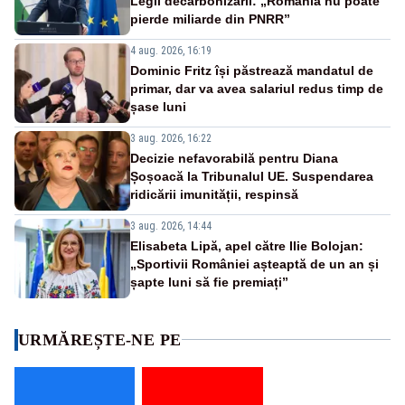
Legii decarbonizării: „România nu poate
pierde miliarde din PNRR”
4 aug. 2026, 16:19
Dominic Fritz își păstrează mandatul de
primar, dar va avea salariul redus timp de
șase luni
3 aug. 2026, 16:22
Decizie nefavorabilă pentru Diana
Șoșoacă la Tribunalul UE. Suspendarea
ridicării imunității, respinsă
3 aug. 2026, 14:44
Elisabeta Lipă, apel către Ilie Bolojan:
„Sportivii României așteaptă de un an și
șapte luni să fie premiați”
URMĂREȘTE-NE PE