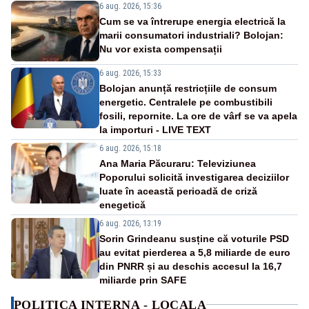
6 aug. 2026, 15:36
Cum se va întrerupe energia electrică la
marii consumatori industriali? Bolojan:
Nu vor exista compensații
6 aug. 2026, 15:33
Bolojan anunță restricțiile de consum
energetic. Centralele pe combustibili
fosili, repornite. La ore de vârf se va apela
la importuri - LIVE TEXT
6 aug. 2026, 15:18
Ana Maria Păcuraru: Televiziunea
Poporului solicită investigarea deciziilor
luate în această perioadă de criză
enegetică
6 aug. 2026, 13:19
Sorin Grindeanu susține că voturile PSD
au evitat pierderea a 5,8 miliarde de euro
din PNRR și au deschis accesul la 16,7
miliarde prin SAFE
POLITICA INTERNA - LOCALA