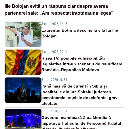
Ilie Bolojan evită un răspuns clar despre averea
partenerei sale: „Am respectat întotdeauna legea”
5 aug. 2026, 22:15
Laurențiu Botin a descins la vila lui Ilie
Bolojan
3 aug. 2026, 20:14
Rizea TV: posibile vulnerabilități
legislative într-un scenariu de reunificare
România–Republica Moldova
31 iul. 2026, 18:33
Pană masivă de curent în Sibiu și
localitățile din jur. Spitalul județean,
semafoarele, rețelele de telefonie, grav
afectate
31 iul. 2026, 07:58
Guvernul marchează Ziua Mondială
împotriva Traficului de Persoane: Palatul