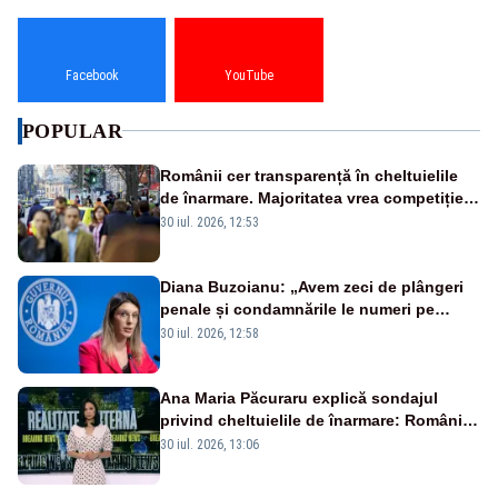
Facebook
YouTube
POPULAR
Românii cer transparență în cheltuielile
de înarmare. Majoritatea vrea competiție
reală și industrie locală – SONDAJ
30 iul. 2026, 12:53
Diana Buzoianu: „Avem zeci de plângeri
penale și condamnările le numeri pe
degetele de la o mână”
30 iul. 2026, 12:58
Ana Maria Păcuraru explică sondajul
privind cheltuielile de înarmare: Românii
cer transparență în achiziții și un echilibru
30 iul. 2026, 13:06
între partenerii externi