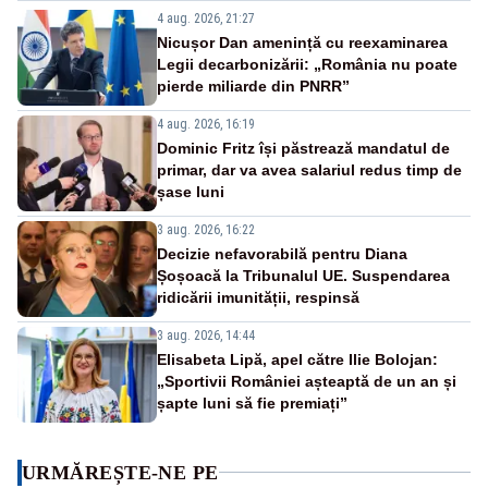
4 aug. 2026, 21:27
Nicușor Dan amenință cu reexaminarea
Legii decarbonizării: „România nu poate
pierde miliarde din PNRR”
4 aug. 2026, 16:19
Dominic Fritz își păstrează mandatul de
primar, dar va avea salariul redus timp de
șase luni
3 aug. 2026, 16:22
Decizie nefavorabilă pentru Diana
Șoșoacă la Tribunalul UE. Suspendarea
ridicării imunității, respinsă
3 aug. 2026, 14:44
Elisabeta Lipă, apel către Ilie Bolojan:
„Sportivii României așteaptă de un an și
șapte luni să fie premiați”
URMĂREȘTE-NE PE