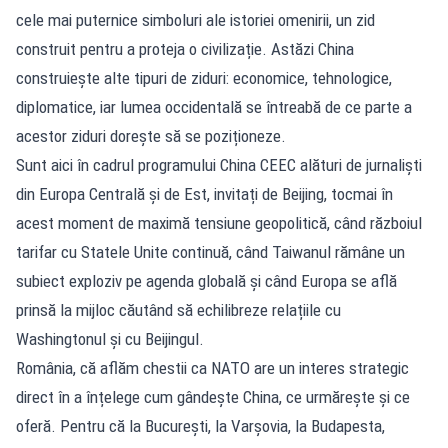
cele mai puternice simboluri ale istoriei omenirii, un zid
construit pentru a proteja o civilizație. Astăzi China
construiește alte tipuri de ziduri: economice, tehnologice,
diplomatice, iar lumea occidentală se întreabă de ce parte a
acestor ziduri dorește să se poziționeze.
Sunt aici în cadrul programului China CEEC alături de jurnaliști
din Europa Centrală și de Est, invitați de Beijing, tocmai în
acest moment de maximă tensiune geopolitică, când războiul
tarifar cu Statele Unite continuă, când Taiwanul rămâne un
subiect exploziv pe agenda globală și când Europa se află
prinsă la mijloc căutând să echilibreze relațiile cu
Washingtonul și cu Beijingul.
România, că aflăm chestii ca NATO are un interes strategic
direct în a înțelege cum gândește China, ce urmărește și ce
oferă. Pentru că la București, la Varșovia, la Budapesta,