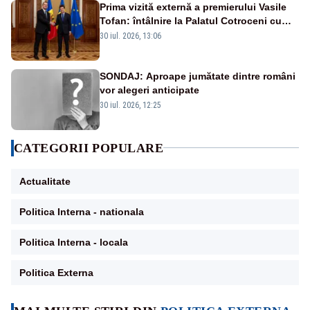
Prima vizită externă a premierului Vasile
Tofan: întâlnire la Palatul Cotroceni cu
președintele Nicușor Dan
30 iul. 2026, 13:06
SONDAJ: Aproape jumătate dintre români
vor alegeri anticipate
30 iul. 2026, 12:25
CATEGORII POPULARE
Actualitate
Politica Interna - nationala
Politica Interna - locala
Politica Externa