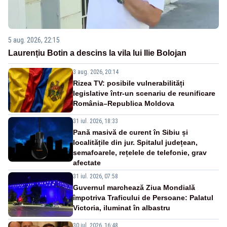
5 aug. 2026, 22:15
Laurențiu Botin a descins la vila lui Ilie Bolojan
3 aug. 2026, 20:14
Rizea TV: posibile vulnerabilități
legislative într-un scenariu de reunificare
România–Republica Moldova
31 iul. 2026, 18:33
Pană masivă de curent în Sibiu și
localitățile din jur. Spitalul județean,
semafoarele, rețelele de telefonie, grav
afectate
31 iul. 2026, 07:58
Guvernul marchează Ziua Mondială
împotriva Traficului de Persoane: Palatul
Victoria, iluminat în albastru
30 iul. 2026, 16:48