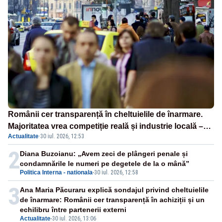
Românii cer transparență în cheltuielile de înarmare.
Majoritatea vrea competiție reală și industrie locală –
Actualitate
·
30 iul. 2026, 12:53
SONDAJ
2
Diana Buzoianu: „Avem zeci de plângeri penale și
condamnările le numeri pe degetele de la o mână”
Politica Interna - nationala
-
30 iul. 2026, 12:58
3
Ana Maria Păcuraru explică sondajul privind cheltuielile
de înarmare: Românii cer transparență în achiziții și un
echilibru între partenerii externi
Actualitate
-
30 iul. 2026, 13:06