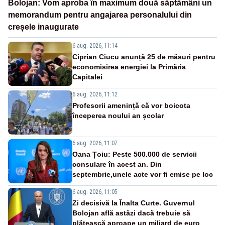
Bolojan: Vom aproba în maximum două săptămâni un
memorandum pentru angajarea personalului din
creșele inaugurate
6 aug. 2026, 11:14
Ciprian Ciucu anunță 25 de măsuri pentru
economisirea energiei la Primăria
Capitalei
6 aug. 2026, 11:12
Profesorii amenință că vor boicota
începerea noului an școlar
6 aug. 2026, 11:07
Oana Țoiu: Peste 500.000 de servicii
consulare în acest an. Din
septembrie,unele acte vor fi emise pe loc
6 aug. 2026, 11:05
Zi decisivă la Înalta Curte. Guvernul
Bolojan află astăzi dacă trebuie să
plătească aproape un miliard de euro