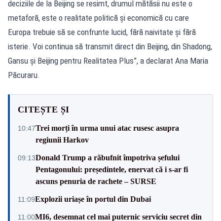
deciziile de la Beijing se resimt, drumul mătăsii nu este o
metaforă, este o realitate politică și economică cu care
Europa trebuie să se confrunte lucid, fără naivitate și fără
isterie. Voi continua să transmit direct din Beijing, din Shadong,
Gansu și Beijing pentru Realitatea Plus”, a declarat Ana Maria
Păcuraru.
CITEȘTE ȘI
Trei morți în urma unui atac rusesc asupra
10:47
regiunii Harkov
Donald Trump a răbufnit împotriva șefului
09:13
Pentagonului: președintele, enervat că i s-ar fi
ascuns penuria de rachete – SURSE
Explozii uriașe în portul din Dubai
11:09
MI6, desemnat cel mai puternic serviciu secret din
11:00