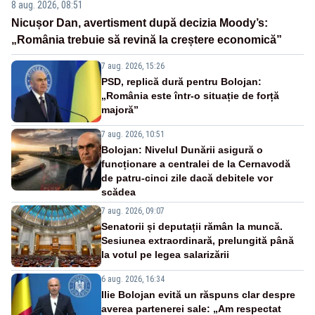
8 aug. 2026, 08:51
Nicușor Dan, avertisment după decizia Moody’s:
„România trebuie să revină la creștere economică”
7 aug. 2026, 15:26
PSD, replică dură pentru Bolojan:
„România este într-o situație de forță
majoră”
7 aug. 2026, 10:51
Bolojan: Nivelul Dunării asigură o
funcționare a centralei de la Cernavodă
de patru-cinci zile dacă debitele vor
scădea
7 aug. 2026, 09:07
Senatorii și deputații rămân la muncă.
Sesiunea extraordinară, prelungită până
la votul pe legea salarizării
6 aug. 2026, 16:34
Ilie Bolojan evită un răspuns clar despre
averea partenerei sale: „Am respectat