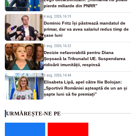
pierde miliarde din PNRR”
4 aug. 2026, 16:19
Dominic Fritz își păstrează mandatul de
primar, dar va avea salariul redus timp de
șase luni
3 aug. 2026, 16:22
Decizie nefavorabilă pentru Diana
Șoșoacă la Tribunalul UE. Suspendarea
ridicării imunității, respinsă
3 aug. 2026, 14:44
Elisabeta Lipă, apel către Ilie Bolojan:
„Sportivii României așteaptă de un an și
șapte luni să fie premiați”
URMĂREȘTE-NE PE