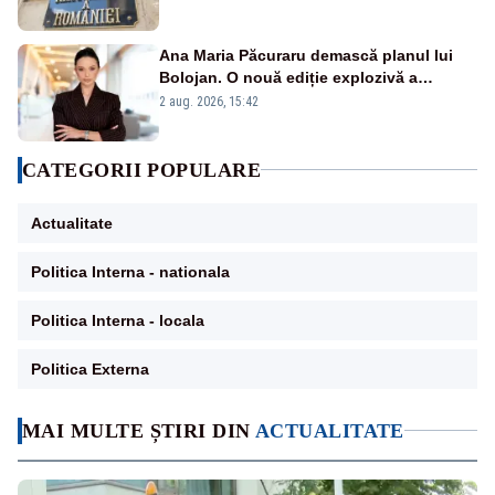
Ana Maria Păcuraru demască planul lui
Bolojan. O nouă ediție explozivă a
emisiunii „Miza Zilei” la Realitatea PLUS
2 aug. 2026, 15:42
CATEGORII POPULARE
Actualitate
Politica Interna - nationala
Politica Interna - locala
Politica Externa
MAI MULTE ȘTIRI DIN
ACTUALITATE