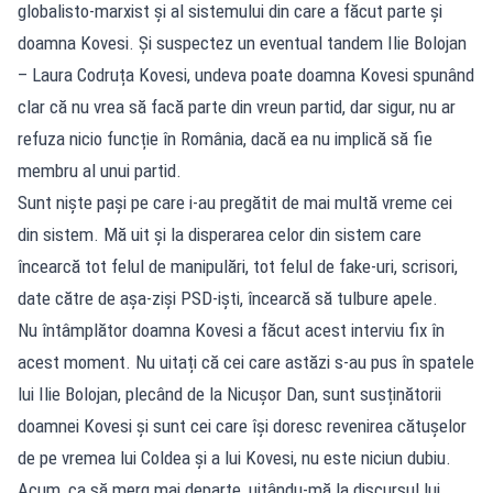
globalisto-marxist și al sistemului din care a făcut parte și
doamna Kovesi. Și suspectez un eventual tandem Ilie Bolojan
– Laura Codruța Kovesi, undeva poate doamna Kovesi spunând
clar că nu vrea să facă parte din vreun partid, dar sigur, nu ar
refuza nicio funcție în România, dacă ea nu implică să fie
membru al unui partid.
Sunt niște pași pe care i-au pregătit de mai multă vreme cei
din sistem. Mă uit și la disperarea celor din sistem care
încearcă tot felul de manipulări, tot felul de fake-uri, scrisori,
date către de așa-ziși PSD-iști, încearcă să tulbure apele.
Nu întâmplător doamna Kovesi a făcut acest interviu fix în
acest moment. Nu uitați că cei care astăzi s-au pus în spatele
lui Ilie Bolojan, plecând de la Nicușor Dan, sunt susținătorii
doamnei Kovesi și sunt cei care își doresc revenirea cătușelor
de pe vremea lui Coldea și a lui Kovesi, nu este niciun dubiu.
Acum, ca să merg mai departe, uitându-mă la discursul lui