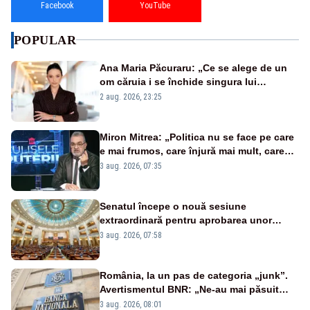
Facebook
YouTube
POPULAR
Ana Maria Păcuraru: „Ce se alege de un
om căruia i se închide singura lui
portiță?”
2 aug. 2026, 23:25
Miron Mitrea: „Politica nu se face pe care
e mai frumos, care înjură mai mult, care
țipă mai tare, ci pe proiecte”
3 aug. 2026, 07:35
Senatul începe o nouă sesiune
extraordinară pentru aprobarea unor
jaloane din PNRR
3 aug. 2026, 07:58
România, la un pas de categoria „junk”.
Avertismentul BNR: „Ne-au mai păsuit
pentru câteva luni”
3 aug. 2026, 08:01