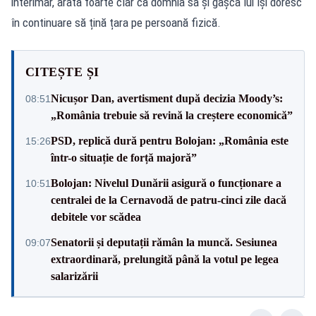
interimar, arată foarte clar că domnia sa și gașca lui își doresc
în continuare să țină țara pe persoană fizică.
CITEȘTE ȘI
Nicușor Dan, avertisment după decizia Moody’s:
08:51
„România trebuie să revină la creștere economică”
PSD, replică dură pentru Bolojan: „România este
15:26
într-o situație de forță majoră”
Bolojan: Nivelul Dunării asigură o funcționare a
10:51
centralei de la Cernavodă de patru-cinci zile dacă
debitele vor scădea
Senatorii și deputații rămân la muncă. Sesiunea
09:07
extraordinară, prelungită până la votul pe legea
salarizării