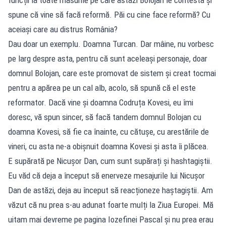
spune că vine să facă reformă. Păi cu cine face reformă? Cu
aceiași care au distrus România?
Dau doar un exemplu. Doamna Turcan. Dar mâine, nu vorbesc
pe larg despre asta, pentru că sunt aceleași personaje, doar
domnul Bolojan, care este promovat de sistem și creat tocmai
pentru a apărea pe un cal alb, acolo, să spună că el este
reformator. Dacă vine și doamna Codruța Kovesi, eu îmi
doresc, vă spun sincer, să facă tandem domnul Bolojan cu
doamna Kovesi, să fie ca înainte, cu cătușe, cu arestările de
vineri, cu asta ne-a obișnuit doamna Kovesi și asta îi plăcea.
E supărată pe Nicușor Dan, cum sunt supărați și hashtagiștii.
Eu văd că deja a început să enerveze mesajurile lui Nicușor
Dan de astăzi, deja au început să reacționeze haștagiștii. Am
văzut că nu prea s-au adunat foarte mulți la Ziua Europei. Mă
uitam mai devreme pe pagina Iozefinei Pascal și nu prea erau