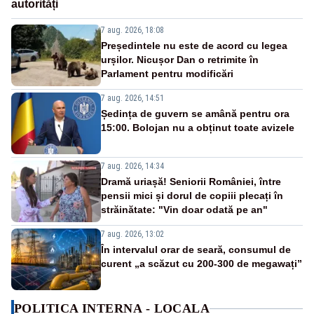
autorități
7 aug. 2026, 18:08
Președintele nu este de acord cu legea
urșilor. Nicușor Dan o retrimite în
Parlament pentru modificări
7 aug. 2026, 14:51
Ședința de guvern se amână pentru ora
15:00. Bolojan nu a obținut toate avizele
7 aug. 2026, 14:34
Dramă uriașă! Seniorii României, între
pensii mici și dorul de copiii plecați în
străinătate: "Vin doar odată pe an"
7 aug. 2026, 13:02
În intervalul orar de seară, consumul de
curent „a scăzut cu 200-300 de megawați”
POLITICA INTERNA - LOCALA