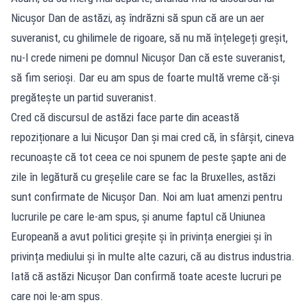
Nicușor Dan de astăzi, aș îndrăzni să spun că are un aer
suveranist, cu ghilimele de rigoare, să nu mă înțelegeți greșit,
nu-l crede nimeni pe domnul Nicușor Dan că este suveranist,
să fim serioși. Dar eu am spus de foarte multă vreme că-și
pregătește un partid suveranist.
Cred că discursul de astăzi face parte din această
repoziționare a lui Nicușor Dan și mai cred că, în sfârșit, cineva
recunoaște că tot ceea ce noi spunem de peste șapte ani de
zile în legătură cu greșelile care se fac la Bruxelles, astăzi
sunt confirmate de Nicușor Dan. Noi am luat amenzi pentru
lucrurile pe care le-am spus, și anume faptul că Uniunea
Europeană a avut politici greșite și în privința energiei și în
privința mediului și în multe alte cazuri, că au distrus industria.
Iată că astăzi Nicușor Dan confirmă toate aceste lucruri pe
care noi le-am spus.