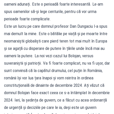
oameni adunați. Este o perioadă foarte interesantă. Le-am
spus oamenilor să-și lege centurile, pentru că vor urma
perioade foarte complicate.
Este un lucru pe care domnul profesor Dan Dungaciu l-a spus
mai demult la mine. Este o bătălie pe viață și pe moarte între
neomarxiștii globaliști care pierd teren tot mai mult în Europa
și se agață cu disperare de putere în țările unde încă mai au
oameni la putere. La noi vezi cazul lui Bolojan, versus
suveraniștii și patrioții. Va fi foarte complicat, nu va fi ușor, dar
sunt convinsă că la capătul drumului, cel puțin în România,
românii își vor lua țara înapoi și vom reintra în ordinea
constituțională de dinainte de decembrie 2024. Ați văzut că
domnul Bolojan face exact ceea ce s-a întâmplat în decembrie
2024. Ieri, la ședința de guvern, ce a făcut cu acea ordonanță
de urgență și deciziile pe care le ia, deși este un guvern