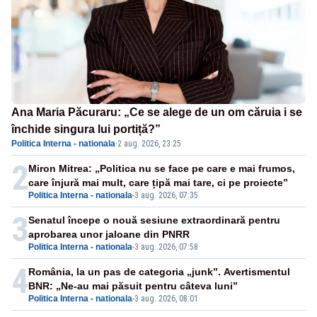
Ana Maria Păcuraru: „Ce se alege de un om căruia i se
închide singura lui portiță?”
Politica Interna - nationala
·
2 aug. 2026, 23:25
2
Miron Mitrea: „Politica nu se face pe care e mai frumos,
care înjură mai mult, care țipă mai tare, ci pe proiecte”
Politica Interna - nationala
-
3 aug. 2026, 07:35
3
Senatul începe o nouă sesiune extraordinară pentru
aprobarea unor jaloane din PNRR
Politica Interna - nationala
-
3 aug. 2026, 07:58
4
România, la un pas de categoria „junk”. Avertismentul
BNR: „Ne-au mai păsuit pentru câteva luni”
Politica Interna - nationala
-
3 aug. 2026, 08:01