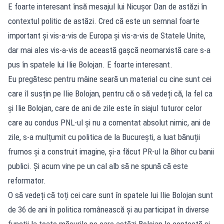
E foarte interesant însă mesajul lui Nicușor Dan de astăzi în
contextul politic de astăzi. Cred că este un semnal foarte
important și vis-a-vis de Europa și vis-a-vis de Statele Unite,
dar mai ales vis-a-vis de această gașcă neomarxistă care s-a
pus în spatele lui Ilie Bolojan. E foarte interesant.
Eu pregătesc pentru mâine seară un material cu cine sunt cei
care îl susțin pe Ilie Bolojan, pentru că o să vedeți că, la fel ca
și Ilie Bolojan, care de ani de zile este în siajul tuturor celor
care au condus PNL-ul și nu a comentat absolut nimic, ani de
zile, s-a mulțumit cu politica de la București, a luat bănuții
frumos și a construit imagine, și-a făcut PR-ul la Bihor cu banii
publici. Și acum vine pe un cal alb să ne spună că este
reformator.
O să vedeți că toți cei care sunt în spatele lui Ilie Bolojan sunt
de 36 de ani în politica românească și au participat în diverse
funcții la toate măsurile pe care astăzi Bolojan le contestă și