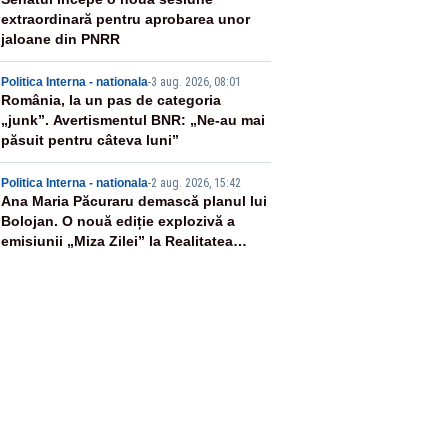
3
extraordinară pentru aprobarea unor
jaloane din PNRR
4
Politica Interna - nationala
-
3 aug. 2026, 08:01
România, la un pas de categoria
„junk”. Avertismentul BNR: „Ne-au mai
păsuit pentru câteva luni”
5
Politica Interna - nationala
-
2 aug. 2026, 15:42
Ana Maria Păcuraru demască planul lui
Bolojan. O nouă ediție explozivă a
emisiunii „Miza Zilei” la Realitatea
PLUS