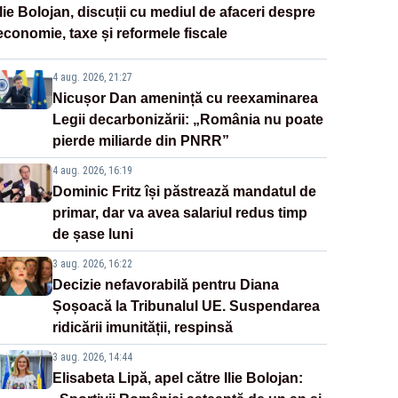
Ilie Bolojan, discuții cu mediul de afaceri despre
economie, taxe și reformele fiscale
4 aug. 2026, 21:27
Nicușor Dan amenință cu reexaminarea
Legii decarbonizării: „România nu poate
pierde miliarde din PNRR”
4 aug. 2026, 16:19
Dominic Fritz își păstrează mandatul de
primar, dar va avea salariul redus timp
de șase luni
3 aug. 2026, 16:22
Decizie nefavorabilă pentru Diana
Șoșoacă la Tribunalul UE. Suspendarea
ridicării imunității, respinsă
3 aug. 2026, 14:44
Elisabeta Lipă, apel către Ilie Bolojan: