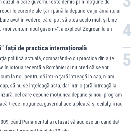
în cazul în care guvernul este demis prin moţiune de
reburile curente ale ţării până la depunerea jurământului
buie avut în vedere, că ei pot să stea acolo mult şi bine
: «noi suntem noul guvern»”, a explicat Zegrean la un
” față de practica internațională
ația politică actuală, comparând-o cu practica din alte
ce în istoria recentă a României şi nu cred că se vor
um la noi, pentru că într-o ţară întreagă la cap, n-am
ap, să nu se înţeleagă asta, dar într-o ţară întreagă la
nzură, cel care depune moţiunea depune şi noul program
acă trece moţiunea, guvernul acela pleacă şi ceilalţi îi iau
2009, când Parlamentul a refuzat să audieze un candidat
 expire termenul legal de 10 zile.