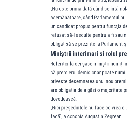
„Nu este prima dată când se întâmplă
asemănătoare, când Parlamentul nu 
un candidat propus pentru funcţia de
refuzat să-l asculte pentru a fi sau n
obligat să se prezinte la Parlament ş
Miniștrii interimari și rolul pr
Referitor la cei șase miniștri numiți
că premierul demisionar poate numi ori
privește desemnarea unui nou premier
are obligația de a găsi o majoritate p
dovedească.
„Nici preşedintele nu face ce vrea el,
facă”, a conchis Augustin Zegrean.