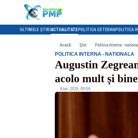
ULTIMELE ȘTIRI
ACTUALITATE
POLITICA EXTERNA
POLITICA I
Acasă
Știri
Politica Interna - nationa
·
POLITICA INTERNA - NATIONALA
Augustin Zegrean
acolo mult și bin
4 iun. 2026, 09:04