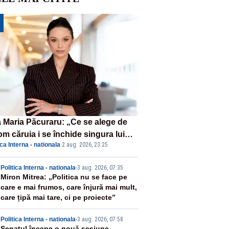
 Maria Păcuraru: „Ce se alege de
om căruia i se închide singura lui
ica Interna - nationala
·
2 aug. 2026, 23:25
tiță?”
2
Politica Interna - nationala
-
3 aug. 2026, 07:35
Miron Mitrea: „Politica nu se face pe
care e mai frumos, care înjură mai mult,
care țipă mai tare, ci pe proiecte”
Politica Interna - nationala
-
3 aug. 2026, 07:58
Senatul începe o nouă sesiune