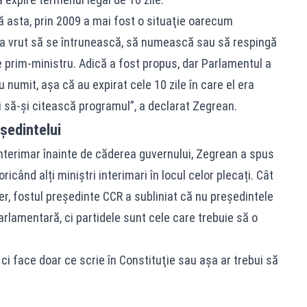
 asta, prin 2009 a mai fost o situaţie oarecum
a vrut să se întrunească, să numească sau să respingă
 prim-ministru. Adică a fost propus, dar Parlamentul a
u numit, aşa că au expirat cele 10 zile în care el era
i să-şi citească programul”, a declarat Zegrean.
eședintelui
 interimar înainte de căderea guvernului, Zegrean a spus
când alți miniștri interimari în locul celor plecați. Cât
, fostul președinte CCR a subliniat că nu președintele
arlamentară, ci partidele sunt cele care trebuie să o
 ci face doar ce scrie în Constituţie sau aşa ar trebui să