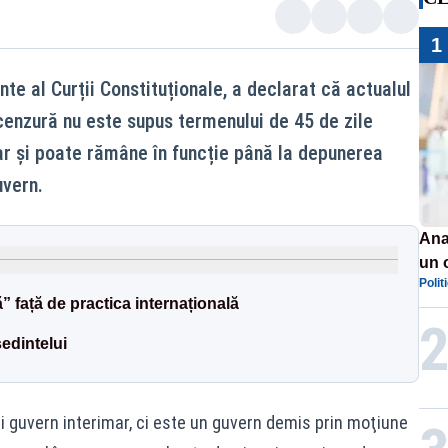
1
te al Curții Constituționale, a declarat că actualul
enzură nu este supus termenului de 45 de zile
mar și poate rămâne în funcție până la depunerea
uvern.
Ana
un 
Polit
por
 față de practica internațională
ședintelui
i guvern interimar, ci este un guvern demis prin moţiune