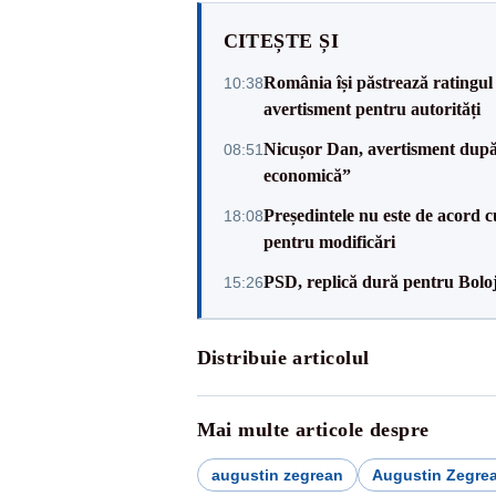
CITEȘTE ȘI
România își păstrează ratingul 
10:38
avertisment pentru autorități
Nicușor Dan, avertisment după 
08:51
economică”
Președintele nu este de acord c
18:08
pentru modificări
PSD, replică dură pentru Boloj
15:26
Distribuie articolul
Mai multe articole despre
augustin zegrean
Augustin Zegre