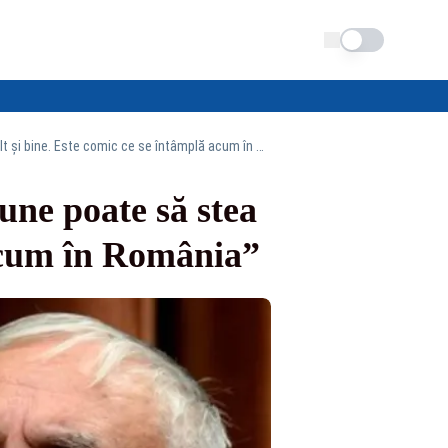
Schimba tema
Augustin Zegrean: „Guvernul demis prin moțiune poate să stea acolo mult și bine. Este comic ce se întâmplă acum în România”
ne poate să stea
 acum în România”