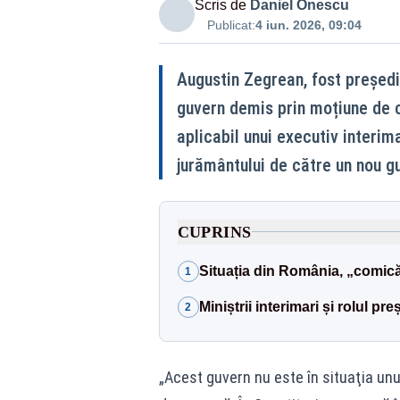
Scris de
Daniel Onescu
Publicat:
4 iun. 2026, 09:04
Augustin Zegrean, fost președin
guvern demis prin moțiune de c
aplicabil unui executiv interi
jurământului de către un nou g
CUPRINS
Situația din România, „comică”
1
Miniștrii interimari și rolul pre
2
„Acest guvern nu este în situaţia unu