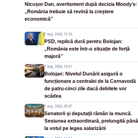
Nicușor Dan, avertisment după decizia Moody’s:
„România trebuie să revină la creștere
economică”
7 aug. 2026, 15:26
PSD, replică dură pentru Bolojan:
„România este într-o situație de forță
majoră”
7 aug. 2026, 10:51
Bolojan: Nivelul Dunării asigură o
funcționare a centralei de la Cernavodă
de patru-cinci zile dacă debitele vor
scădea
7 aug. 2026, 09:07
Senatorii și deputații rămân la muncă.
Sesiunea extraordinară, prelungită până
la votul pe legea salarizării