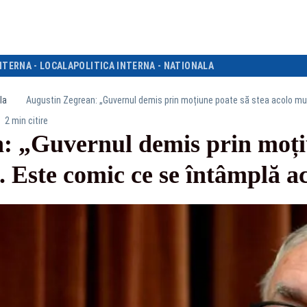
NTERNA - LOCALA
POLITICA INTERNA - NATIONALA
la
2 min citire
: „Guvernul demis prin moțiu
e. Este comic ce se întâmplă