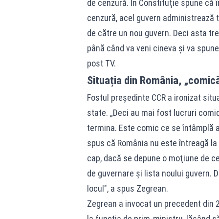
de cenzură. În Constituţie spune că 
cenzură, acel guvern administrează t
de către un nou guvern. Deci asta tre
până când va veni cineva şi va spune
post TV.
Situația din România, „comică
Fostul președinte CCR a ironizat situ
state. „Deci au mai fost lucruri comi
termina. Este comic ce se întâmplă ac
spus că România nu este întreagă la c
cap, dacă se depune o moţiune de ce
de guvernare şi lista noului guvern. D
locul", a spus Zegrean.
Zegrean a invocat un precedent din 
la funcția de prim-ministru, lăsând să