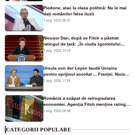
Piedone, atac la clasa politică: Nu le mai
dați românilor false iluzii
1 aug. 2026, 08:47
Nicușor Dan, după ce Fitch a păstrat
ratingul de țară: „În ciuda zgomotului
politic, România funcționează”
1 aug. 2026, 10:34
Ursula von der Leyen laudă Ucraina
pentru sprijinul acordat ... Franței. Nicio
reacție privind ajutorul energetic promis
1 aug. 2026, 11:59
României
România a scăpat de retrogradarea
economiei. Agenția Fitch menține ratingul
„BBB-” cu perspectivă negativă
1 aug. 2026, 06:48
CATEGORII POPULARE