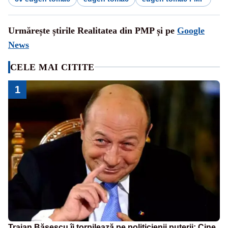
Urmărește știrile Realitatea din PMP și pe
Google
News
CELE MAI CITITE
1
Traian Băsescu îi torpilează pe politicienii puterii: Cine