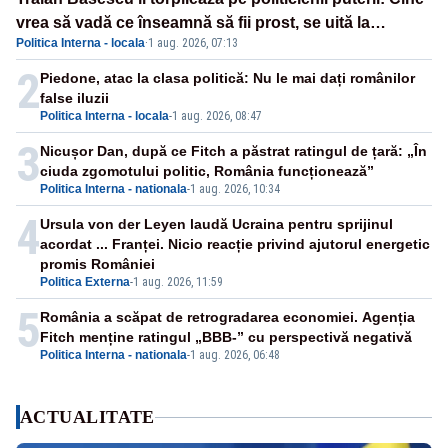
vrea să vadă ce înseamnă să fii prost, se uită la
Politica Interna - locala
·
1 aug. 2026, 07:13
România
2
Piedone, atac la clasa politică: Nu le mai dați românilor
false iluzii
Politica Interna - locala
-
1 aug. 2026, 08:47
3
Nicușor Dan, după ce Fitch a păstrat ratingul de țară: „În
ciuda zgomotului politic, România funcționează”
Politica Interna - nationala
-
1 aug. 2026, 10:34
4
Ursula von der Leyen laudă Ucraina pentru sprijinul
acordat ... Franței. Nicio reacție privind ajutorul energetic
promis României
Politica Externa
-
1 aug. 2026, 11:59
5
România a scăpat de retrogradarea economiei. Agenția
Fitch menține ratingul „BBB-” cu perspectivă negativă
Politica Interna - nationala
-
1 aug. 2026, 06:48
ACTUALITATE