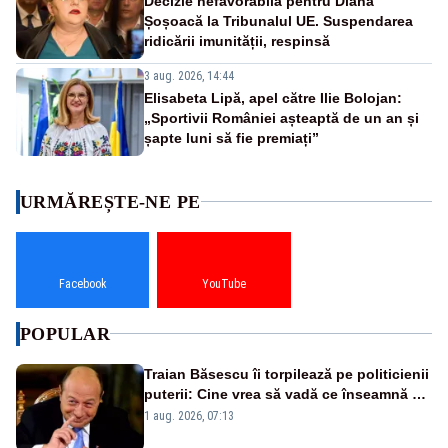
Decizie nefavorabilă pentru Diana
Șoșoacă la Tribunalul UE. Suspendarea
ridicării imunității, respinsă
3 aug. 2026, 14:44
Elisabeta Lipă, apel către Ilie Bolojan:
„Sportivii României așteaptă de un an și
șapte luni să fie premiați”
URMĂREȘTE-NE PE
Facebook
YouTube
POPULAR
Traian Băsescu îi torpilează pe politicienii
puterii: Cine vrea să vadă ce înseamnă să
fii prost, se uită la România
1 aug. 2026, 07:13