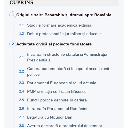
CUPRINS
Originile sale: Basarabia și drumul spre România
1
Studii și formare academică extinsă
1.1
Debut profesional în jurnalism și educație
1.2
Activitate civică și proiecte fondatoare
2
Intrarea în structurile statului și Administrația
2.1
Prezidențială
Cariera parlamentară și începutul ascensiunii
2.2
politice
Parlamentul European și roluri actuale
2.3
PMP și relația cu Traian Băsescu
2.4
Funcții politice deținute în carieră
2.5
Intrarea în Parlamentul României
2.6
Legătura cu Nicușor Dan
2.7
Averea declarată a premierului desemnat
2.8