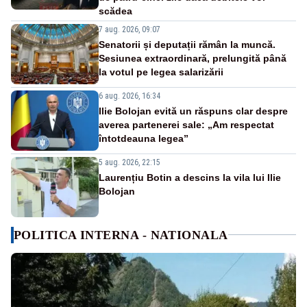
scădea
7 aug. 2026, 09:07
Senatorii și deputații rămân la muncă.
Sesiunea extraordinară, prelungită până
la votul pe legea salarizării
6 aug. 2026, 16:34
Ilie Bolojan evită un răspuns clar despre
averea partenerei sale: „Am respectat
întotdeauna legea”
5 aug. 2026, 22:15
Laurențiu Botin a descins la vila lui Ilie
Bolojan
POLITICA INTERNA - NATIONALA