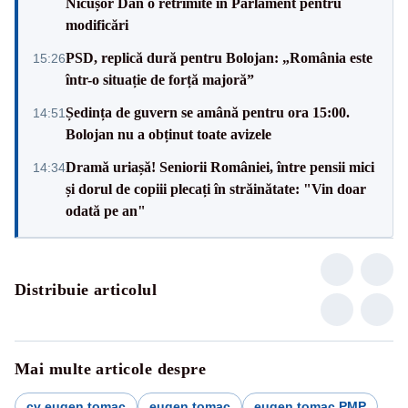
Nicușor Dan o retrimite în Parlament pentru
modificări
PSD, replică dură pentru Bolojan: „România este
15:26
într-o situație de forță majoră”
Ședința de guvern se amână pentru ora 15:00.
14:51
Bolojan nu a obținut toate avizele
Dramă uriașă! Seniorii României, între pensii mici
14:34
și dorul de copiii plecați în străinătate: "Vin doar
odată pe an"
Distribuie articolul
Mai multe articole despre
cv eugen tomac
eugen tomac
eugen tomac PMP