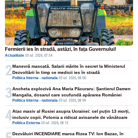
Fermierii ies în stradă, astăzi, în fața Guvernului!
Actualitate
·
30 iul. 2026, 07:54
2
Manevră mascată. Salarii mărite în secret la Ministerul
Dezvoltării în timp ce medicii ies în stradă
Politica Interna - nationala
-
30 iul. 2026, 08:00
3
Ancheta explozivă Ana Maria Păcuraru: Șantierul Damen
Mangalia, dosarul care scufundă apărarea României
Politica Interna - nationala
-
30 iul. 2026, 08:09
4
Atac masiv al Rusiei asupra Ucrainei: cel puțin 13 morți,
inclusiv copii. Polonia a ridicat avioanele de vânătoare
Politica Externa
-
30 iul. 2026, 08:15
5
Dezvăluiri INCENDIARE marca Rizea TV: Ion Bazac, în