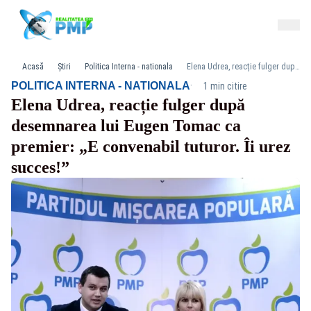
Acasă
Știri
Politica Interna - nationala
Elena Udrea, reacție fulger după desemnarea lui Eugen Tomac ca premier: „E convenabil tuturor. Îi urez succes!”
·
POLITICA INTERNA - NATIONALA
1 min citire
Elena Udrea, reacție fulger după
desemnarea lui Eugen Tomac ca
premier: „E convenabil tuturor. Îi urez
succes!”