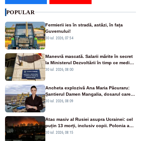
POPULAR
Fermierii ies în stradă, astăzi, în fața
Guvernului!
30 iul. 2026, 07:54
Manevră mascată. Salarii mărite în secret
la Ministerul Dezvoltării în timp ce medicii
ies în stradă
30 iul. 2026, 08:00
Ancheta explozivă Ana Maria Păcuraru:
Șantierul Damen Mangalia, dosarul care
scufundă apărarea României
30 iul. 2026, 08:09
Atac masiv al Rusiei asupra Ucrainei: cel
puțin 13 morți, inclusiv copii. Polonia a
ridicat avioanele de vânătoare
30 iul. 2026, 08:15