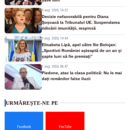
3 aug. 2026, 16:22
Decizie nefavorabilă pentru Diana
Șoșoacă la Tribunalul UE. Suspendarea
ridicării imunității, respinsă
3 aug. 2026, 14:44
Elisabeta Lipă, apel către Ilie Bolojan:
„Sportivii României așteaptă de un an și
șapte luni să fie premiați”
1 aug. 2026, 08:47
Piedone, atac la clasa politică: Nu le mai
dați românilor false iluzii
URMĂREȘTE-NE PE
Facebook
YouTube