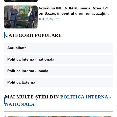
Dezvăluiri INCENDIARE marca Rizea TV:
Ion Bazac, în centrul unor noi acuzații
publice
30 iul. 2026, 07:51
CATEGORII POPULARE
Actualitate
Politica Interna - nationala
Politica Interna - locala
Politica Externa
MAI MULTE ȘTIRI DIN
POLITICA INTERNA -
NATIONALA