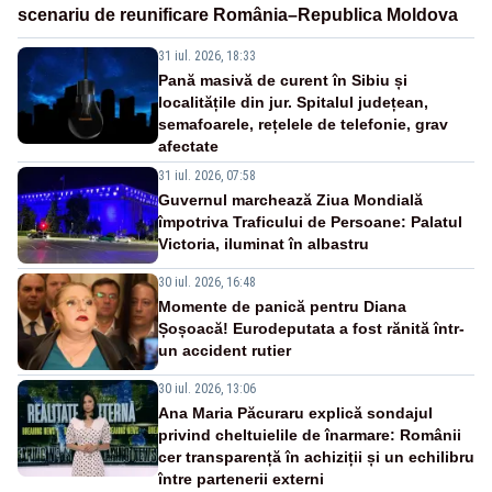
scenariu de reunificare România–Republica Moldova
31 iul. 2026, 18:33
Pană masivă de curent în Sibiu și
localitățile din jur. Spitalul județean,
semafoarele, rețelele de telefonie, grav
afectate
31 iul. 2026, 07:58
Guvernul marchează Ziua Mondială
împotriva Traficului de Persoane: Palatul
Victoria, iluminat în albastru
30 iul. 2026, 16:48
Momente de panică pentru Diana
Șoșoacă! Eurodeputata a fost rănită într-
un accident rutier
30 iul. 2026, 13:06
Ana Maria Păcuraru explică sondajul
privind cheltuielile de înarmare: Românii
cer transparență în achiziții și un echilibru
între partenerii externi