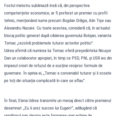
Fostul ministru subliniază însă că, din perspectiva
competențelor economice, ar fi preferat un premier cu profil
tehnic, menționând nume precum Bogdan Drăgoi, Alin Tișe sau
Alexandru Nazare. Cu toate acestea, consideră că, în actualul
blocaj politic generat după căderea guvernului Bolojan, varianta
Tomac „rezolvă problemele tuturor actorilor politici”.
Udrea afirmă că numirea lui Tomac oferă președintelui Nicușor
Dan un colaborator apropiat, în timp ce PSD, PNL și USR ies din
impasul creat de refuzul de a susține reciproc formule de
guvernare. În opinia ei, „Tomac e convenabil tuturor și îi scoate
pe toți din situația complicată în care se aflau”.
În final, Elena Udrea transmite un mesaj direct către premierul
desemnat: „Eu îi urez succes lui Eugen!”, adăugând că
următorul pas decisiv este formarea unei echipe de