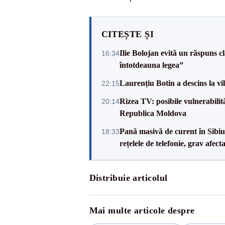
CITEȘTE ȘI
Ilie Bolojan evită un răspuns c
16:34
întotdeauna legea”
Laurențiu Botin a descins la vil
22:15
Rizea TV: posibile vulnerabilit
20:14
Republica Moldova
Pană masivă de curent în Sibiu ș
18:33
rețelele de telefonie, grav afect
Distribuie articolul
Mai multe articole despre