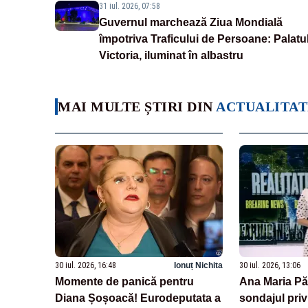
31 iul. 2026, 07:58
Guvernul marchează Ziua Mondială
împotriva Traficului de Persoane: Palatu
Victoria, iluminat în albastru
MAI MULTE ȘTIRI DIN
ACTUALITAT
30 iul. 2026, 16:48
Ionuț Nichita
30 iul. 2026, 13:06
Momente de panică pentru
Ana Maria Pă
Diana Șoșoacă! Eurodeputata a
sondajul priv