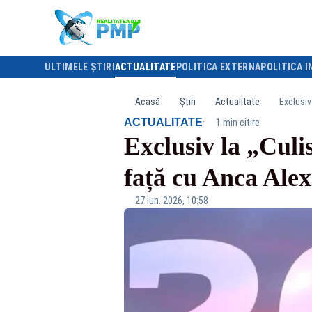
ULTIMELE ȘTIRI
ACTUALITATE
POLITICA EXTERNA
POLITICA I
Acasă
Știri
Actualitate
Exclusiv
·
ACTUALITATE
1 min citire
Exclusiv la „Culi
față cu Anca Alex
27 iun. 2026, 10:58