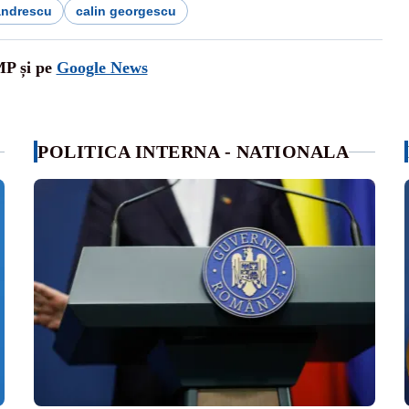
andrescu
calin georgescu
MP și pe
Google News
POLITICA INTERNA - NATIONALA