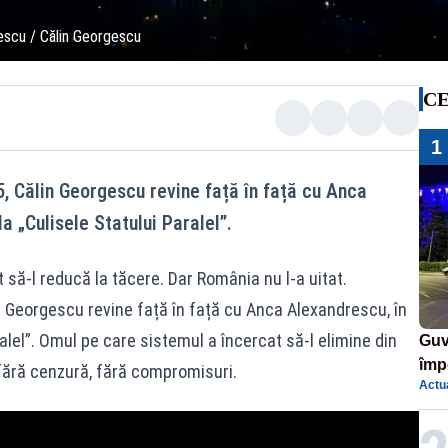
rescu / Călin Georgescu
CE
1
5, Călin Georgescu revine față în față cu Anca
a „Culisele Statului Paralel”.
t să-l reducă la tăcere. Dar România nu l-a uitat.
n Georgescu revine față în față cu Anca Alexandrescu, în
ralel”. Omul pe care sistemul a încercat să-l elimine din
Guv
împ
 fără cenzură, fără compromisuri.
Actua
Pala