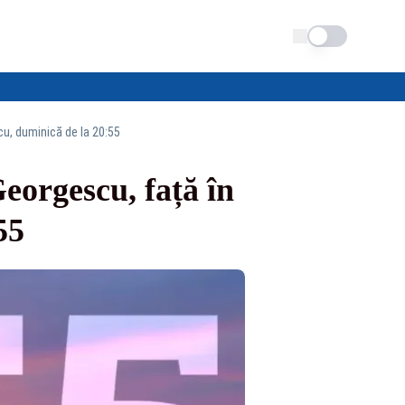
Schimba tema
cu, duminică de la 20:55
Georgescu, față în
55