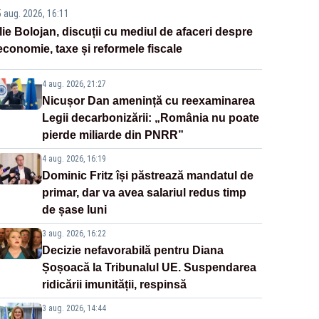
5 aug. 2026, 16:11
Ilie Bolojan, discuții cu mediul de afaceri despre
economie, taxe și reformele fiscale
4 aug. 2026, 21:27
Nicușor Dan amenință cu reexaminarea
Legii decarbonizării: „România nu poate
pierde miliarde din PNRR”
4 aug. 2026, 16:19
Dominic Fritz își păstrează mandatul de
primar, dar va avea salariul redus timp
de șase luni
3 aug. 2026, 16:22
Decizie nefavorabilă pentru Diana
Șoșoacă la Tribunalul UE. Suspendarea
ridicării imunității, respinsă
3 aug. 2026, 14:44