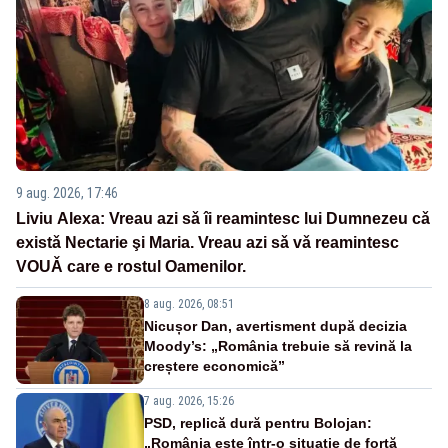
9 aug. 2026, 17:46
Liviu Alexa: Vreau azi sǎ îi reamintesc lui Dumnezeu cǎ
existǎ Nectarie şi Maria. Vreau azi sǎ vǎ reamintesc
VOUǍ care e rostul Oamenilor.
8 aug. 2026, 08:51
Nicușor Dan, avertisment după decizia
Moody’s: „România trebuie să revină la
creștere economică”
7 aug. 2026, 15:26
PSD, replică dură pentru Bolojan:
„România este într-o situație de forță