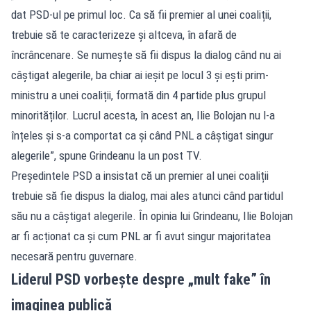
dat PSD-ul pe primul loc. Ca să fii premier al unei coaliții,
trebuie să te caracterizeze și altceva, în afară de
încrâncenare. Se numește să fii dispus la dialog când nu ai
câștigat alegerile, ba chiar ai ieșit pe locul 3 și ești prim-
ministru a unei coaliții, formată din 4 partide plus grupul
minorităților. Lucrul acesta, în acest an, Ilie Bolojan nu l-a
înțeles și s-a comportat ca și când PNL a câștigat singur
alegerile”, spune Grindeanu la un post TV.
Președintele PSD a insistat că un premier al unei coaliții
trebuie să fie dispus la dialog, mai ales atunci când partidul
său nu a câștigat alegerile. În opinia lui Grindeanu, Ilie Bolojan
ar fi acționat ca și cum PNL ar fi avut singur majoritatea
necesară pentru guvernare.
Liderul PSD vorbește despre „mult fake” în
imaginea publică