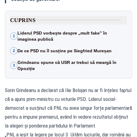
CUPRINS
Liderul PSD vorbește despre „mult fake” în
1
imaginea publică
De ce PSD nu îl susține pe Siegfried Mureșan
2
Grindeanu spune că USR ar trebui să meargă în
3
Opoziție
Sorin Grindeanu a declarat că Ilie Bolojan nu ar fi înțeles faptul
că a ajuns prim-ministru cu voturile PSD. Liderul social-
democrat a susținut că PNL nu avea singur forța parlamentară
pentru a impune premierul, având în vedere rezultatul obținut
la alegeri și ponderea partidului în Parlament.
„PNL a ieșit la legere pe locul 3. Uităm lucrurile, dar românii au