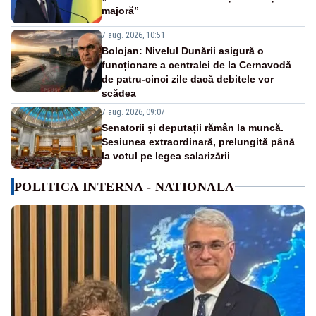
majoră”
7 aug. 2026, 10:51
Bolojan: Nivelul Dunării asigură o
funcționare a centralei de la Cernavodă
de patru-cinci zile dacă debitele vor
scădea
7 aug. 2026, 09:07
Senatorii și deputații rămân la muncă.
Sesiunea extraordinară, prelungită până
la votul pe legea salarizării
POLITICA INTERNA - NATIONALA