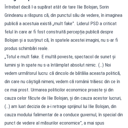
Întrebat dacă l-a supărat atât de tare Ilie Bolojan, Sorin
Grindeanu a răspuns că, din punctul său de vedere, în imaginea
publică a acestuia există „mult fake”. Liderul PSD a criticat
felul în care ar fi fost construită percepția publică despre
Bolojan și a susținut că, în spatele acestei imagini, nu s-ar fi
produs schimbări reale.
„Totul e mult fake. E multă poveste, spectacol de sunet și
lumini și în spate nu s-a întâmplat absolut nimic. (…) Noi
vedem următorul lucru: că dincolo de bătălia aceasta politică,
din care nu câștigă nimeni, vedem că românii trăiesc din ce în
ce mai prost. Urmarea politicilor economice proaste și din
cauza celor făcute de Ilie Bolojan, și din cauza acestor lucruri,
(…) am luat decizia de a-i retrage sprijinul lui Ilie Bolojan, din
cauza modului falimentar de a conduce guvernul, în special din
punct de vedere al măsurilor economice”, a mai spus