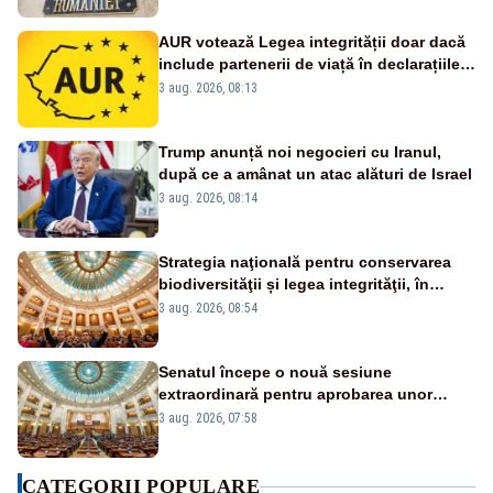
AUR votează Legea integrității doar dacă
include partenerii de viață în declarațiile
de avere și interese, așa cum a anunțat
3 aug. 2026, 08:13
public Sorin Grindeanu. Cine este
incompatibil sau în conflict de interese
trebuie să plece din funcție: fără excepții!
Trump anunță noi negocieri cu Iranul,
după ce a amânat un atac alături de Israel
3 aug. 2026, 08:14
Strategia naţională pentru conservarea
biodiversităţii și legea integrităţii, în
dezbatere
3 aug. 2026, 08:54
Senatul începe o nouă sesiune
extraordinară pentru aprobarea unor
jaloane din PNRR
3 aug. 2026, 07:58
CATEGORII POPULARE