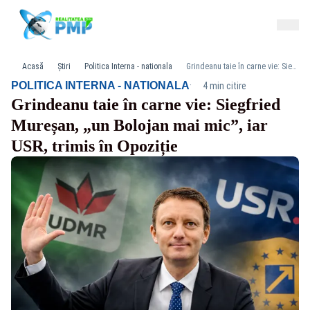
Acasă
Știri
Politica Interna - nationala
Grindeanu taie în carne vie: Siegfried Mureșan, „un Bolojan mai mic”, iar USR, trimis în Opoziție
·
POLITICA INTERNA - NATIONALA
4 min citire
Grindeanu taie în carne vie: Siegfried
Mureșan, „un Bolojan mai mic”, iar
USR, trimis în Opoziție