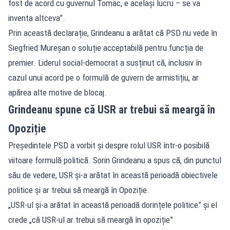
fost de acord cu guvernul Tomac, e același lucru – se va
inventa altceva”.
Prin această declarație, Grindeanu a arătat că PSD nu vede în
Siegfried Mureșan o soluție acceptabilă pentru funcția de
premier. Liderul social-democrat a susținut că, inclusiv în
cazul unui acord pe o formulă de guvern de armistițiu, ar
apărea alte motive de blocaj.
Grindeanu spune că USR ar trebui să meargă în
Opoziție
Președintele PSD a vorbit și despre rolul USR într-o posibilă
viitoare formulă politică. Sorin Grindeanu a spus că, din punctul
său de vedere, USR și-a arătat în această perioadă obiectivele
politice și ar trebui să meargă în Opoziție.
„USR-ul și-a arătat în această perioadă dorințele politice” și el
crede „că USR-ul ar trebui să meargă în opoziție”.