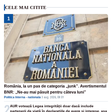
CELE MAI CITITE
1
România, la un pas de categoria „junk”. Avertismentul
BNR: „Ne-au mai păsuit pentru câteva luni”
Politica Interna - nationala
·
3 aug. 2026, 08:01
2
AUR votează Legea integrității doar dacă include
partenerii de viață în declarațiile de avere și interese, așa