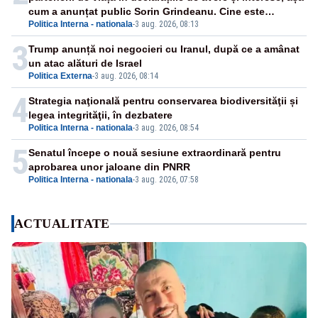
cum a anunțat public Sorin Grindeanu. Cine este
Politica Interna - nationala
-
3 aug. 2026, 08:13
incompatibil sau în conflict de interese trebuie să plece
din funcție: fără excepții!
3
Trump anunță noi negocieri cu Iranul, după ce a amânat
un atac alături de Israel
Politica Externa
-
3 aug. 2026, 08:14
4
Strategia naţională pentru conservarea biodiversităţii și
legea integrităţii, în dezbatere
Politica Interna - nationala
-
3 aug. 2026, 08:54
5
Senatul începe o nouă sesiune extraordinară pentru
aprobarea unor jaloane din PNRR
Politica Interna - nationala
-
3 aug. 2026, 07:58
ACTUALITATE