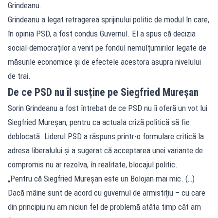
Grindeanu.
Grindeanu a legat retragerea sprijinului politic de modul în care,
în opinia PSD, a fost condus Guvernul. El a spus că decizia
social-democraților a venit pe fondul nemulțumirilor legate de
măsurile economice și de efectele acestora asupra nivelului
de trai.
De ce PSD nu îl susține pe Siegfried Mureșan
Sorin Grindeanu a fost întrebat de ce PSD nu îi oferă un vot lui
Siegfried Mureșan, pentru ca actuala criză politică să fie
deblocată. Liderul PSD a răspuns printr-o formulare critică la
adresa liberalului și a sugerat că acceptarea unei variante de
compromis nu ar rezolva, în realitate, blocajul politic.
„Pentru că Siegfried Mureșan este un Bolojan mai mic. (…)
Dacă mâine sunt de acord cu guvernul de armistițiu – cu care
din principiu nu am niciun fel de problemă atâta timp cât am