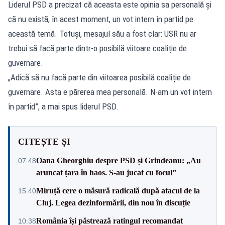
Liderul PSD a precizat că aceasta este opinia sa personală și
că nu există, în acest moment, un vot intern în partid pe
această temă. Totuși, mesajul său a fost clar: USR nu ar
trebui să facă parte dintr-o posibilă viitoare coaliție de
guvernare.
„Adică să nu facă parte din viitoarea posibilă coaliție de
guvernare. Asta e părerea mea personală. N-am un vot intern
în partid”, a mai spus liderul PSD.
CITEȘTE ȘI
Oana Gheorghiu despre PSD și Grindeanu: „Au
07:48
aruncat țara în haos. S-au jucat cu focul”
Miruță cere o măsură radicală după atacul de la
15:40
Cluj. Legea dezinformării, din nou în discuție
România își păstrează ratingul recomandat
10:38