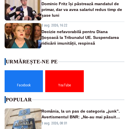
Dominic Fritz își păstrează mandatul de
primar, dar va avea salariul redus timp de
șase luni
3 aug. 2026, 16:22
Decizie nefavorabilă pentru Diana
Șoșoacă la Tribunalul UE. Suspendarea
ridicării imunității, respinsă
URMĂREȘTE-NE PE
Facebook
YouTube
POPULAR
România, la un pas de categoria „junk”.
Avertismentul BNR: „Ne-au mai păsuit
pentru câteva luni”
3 aug. 2026, 08:01