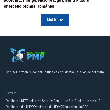
acordat ... Franței. Nicio reacție privind ajutorul
energetic promis României
Mai Multe
Contact
Termeni și condiții
Politică de confidențialitate
Cod de conduită
Parteneri:
Realitatea.NET
Realitatea Sportiva
Realitatea Star
Realitatea din AUR
Realitatea din UNPR
Realitatea din UDMR
Realitatea din PSD