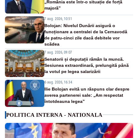
„România este într-o situație de forță
majoră”
7 aug. 2026, 10:51
Bolojan: Nivelul Dunării asigură o
funcționare a centralei de la Cernavodă
de patru-cinci zile dacă debitele vor
scădea
7 aug. 2026, 09:07
Senatorii și deputații rămân la muncă.
Sesiunea extraordinară, prelungită până
la votul pe legea salarizării
6 aug. 2026, 16:34
Ilie Bolojan evită un răspuns clar despre
averea partenerei sale: „Am respectat
întotdeauna legea”
POLITICA INTERNA - NATIONALA