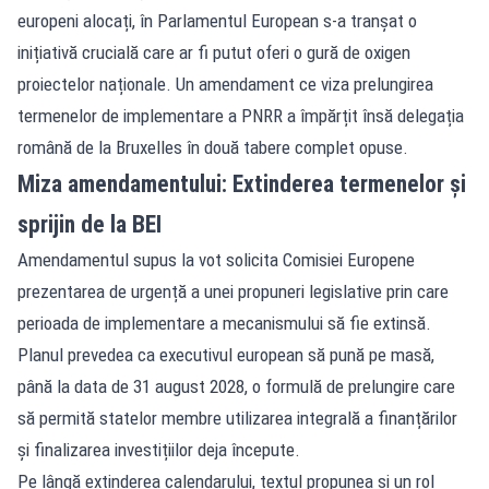
europeni alocați, în Parlamentul European s-a tranșat o
inițiativă crucială care ar fi putut oferi o gură de oxigen
proiectelor naționale. Un amendament ce viza prelungirea
termenelor de implementare a PNRR a împărțit însă delegația
română de la Bruxelles în două tabere complet opuse.
Miza amendamentului: Extinderea termenelor și
sprijin de la BEI
Amendamentul supus la vot solicita Comisiei Europene
prezentarea de urgență a unei propuneri legislative prin care
perioada de implementare a mecanismului să fie extinsă.
Planul prevedea ca executivul european să pună pe masă,
până la data de 31 august 2028, o formulă de prelungire care
să permită statelor membre utilizarea integrală a finanțărilor
și finalizarea investițiilor deja începute.
Pe lângă extinderea calendarului, textul propunea și un rol