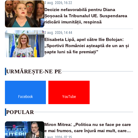
3 aug. 2026, 16:22
Decizie nefavorabilă pentru Diana
Șoșoacă la Tribunalul UE. Suspendarea
ridicării imunității, respinsă
3 aug. 2026, 14:44
Elisabeta Lipă, apel către Ilie Bolojan:
„Sportivii României așteaptă de un an și
șapte luni să fie premiați”
URMĂREȘTE-NE PE
Facebook
YouTube
POPULAR
Miron Mitrea: „Politica nu se face pe care
e mai frumos, care înjură mai mult, care
țipă mai tare, ci pe proiecte”
3 aug. 2026, 07:35