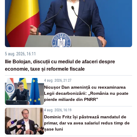
5 aug. 2026, 16:11
Ilie Bolojan, discuții cu mediul de afaceri despre
economie, taxe și reformele fiscale
4 aug. 2026, 21:27
Nicușor Dan amenință cu reexaminarea
Legii decarbonizării: „România nu poate
pierde miliarde din PNRR”
4 aug. 2026, 16:19
Dominic Fritz își păstrează mandatul de
primar, dar va avea salariul redus timp de
șase luni