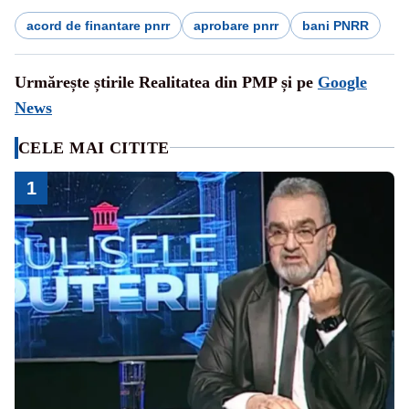
acord de finantare pnrr
aprobare pnrr
bani PNRR
Urmărește știrile Realitatea din PMP și pe
Google
News
CELE MAI CITITE
1