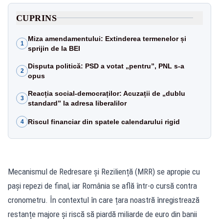
CUPRINS
Miza amendamentului: Extinderea termenelor și
1
sprijin de la BEI
Disputa politică: PSD a votat „pentru”, PNL s-a
2
opus
Reacția social-democraților: Acuzații de „dublu
3
standard” la adresa liberalilor
Riscul financiar din spatele calendarului rigid
4
Mecanismul de Redresare și Reziliență (MRR) se apropie cu
pași repezi de final, iar România se află într-o cursă contra
cronometru. În contextul în care țara noastră înregistrează
restanțe majore și riscă să piardă miliarde de euro din banii