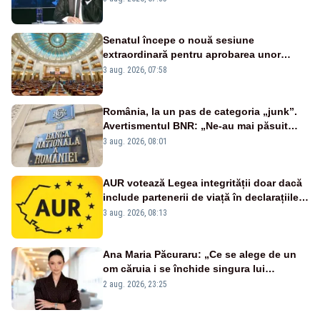
Senatul începe o nouă sesiune
extraordinară pentru aprobarea unor
jaloane din PNRR
3 aug. 2026, 07:58
România, la un pas de categoria „junk”.
Avertismentul BNR: „Ne-au mai păsuit
pentru câteva luni”
3 aug. 2026, 08:01
AUR votează Legea integrității doar dacă
include partenerii de viață în declarațiile
de avere și interese, așa cum a anunțat
3 aug. 2026, 08:13
public Sorin Grindeanu. Cine este
incompatibil sau în conflict de interese
trebuie să plece din funcție: fără excepții!
Ana Maria Păcuraru: „Ce se alege de un
om căruia i se închide singura lui
portiță?”
2 aug. 2026, 23:25