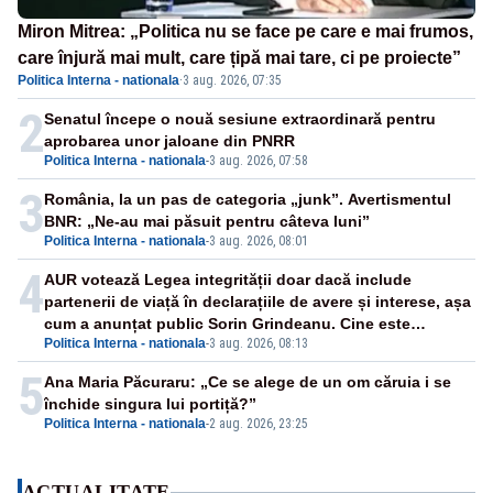
Miron Mitrea: „Politica nu se face pe care e mai frumos,
care înjură mai mult, care țipă mai tare, ci pe proiecte”
Politica Interna - nationala
·
3 aug. 2026, 07:35
2
Senatul începe o nouă sesiune extraordinară pentru
aprobarea unor jaloane din PNRR
Politica Interna - nationala
-
3 aug. 2026, 07:58
3
România, la un pas de categoria „junk”. Avertismentul
BNR: „Ne-au mai păsuit pentru câteva luni”
Politica Interna - nationala
-
3 aug. 2026, 08:01
4
AUR votează Legea integrității doar dacă include
partenerii de viață în declarațiile de avere și interese, așa
cum a anunțat public Sorin Grindeanu. Cine este
Politica Interna - nationala
-
3 aug. 2026, 08:13
incompatibil sau în conflict de interese trebuie să plece
din funcție: fără excepții!
5
Ana Maria Păcuraru: „Ce se alege de un om căruia i se
închide singura lui portiță?”
Politica Interna - nationala
-
2 aug. 2026, 23:25
ACTUALITATE