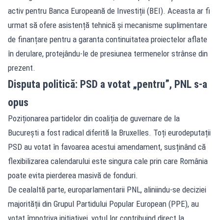
activ pentru Banca Europeană de Investiții (BEI). Aceasta ar fi
urmat să ofere asistență tehnică și mecanisme suplimentare
de finanțare pentru a garanta continuitatea proiectelor aflate
în derulare, protejându-le de presiunea termenelor strânse din
prezent.
Disputa politică: PSD a votat „pentru”, PNL s-a
opus
Poziționarea partidelor din coaliția de guvernare de la
București a fost radical diferită la Bruxelles. Toți eurodeputații
PSD au votat în favoarea acestui amendament, susținând că
flexibilizarea calendarului este singura cale prin care România
poate evita pierderea masivă de fonduri.
De cealaltă parte, europarlamentarii PNL, aliniindu-se deciziei
majorității din Grupul Partidului Popular European (PPE), au
votat împotriva inițiativei, votul lor contribuind direct la