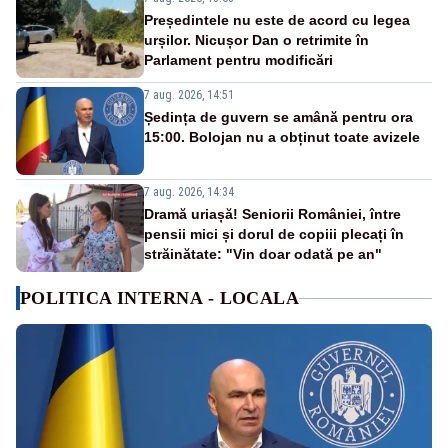
Președintele nu este de acord cu legea
urșilor. Nicușor Dan o retrimite în
Parlament pentru modificări
7 aug. 2026, 14:51
Ședința de guvern se amână pentru ora
15:00. Bolojan nu a obținut toate avizele
7 aug. 2026, 14:34
Dramă uriașă! Seniorii României, între
pensii mici și dorul de copiii plecați în
străinătate: "Vin doar odată pe an"
POLITICA INTERNA - LOCALA