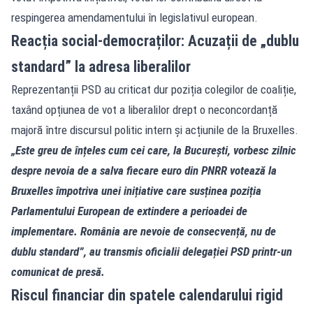
respingerea amendamentului în legislativul european.
Reacția social-democraților: Acuzații de „dublu
standard” la adresa liberalilor
Reprezentanții PSD au criticat dur poziția colegilor de coaliție,
taxând opțiunea de vot a liberalilor drept o neconcordanță
majoră între discursul politic intern și acțiunile de la Bruxelles.
„Este greu de înțeles cum cei care, la București, vorbesc zilnic
despre nevoia de a salva fiecare euro din PNRR votează la
Bruxelles împotriva unei inițiative care susținea poziția
Parlamentului European de extindere a perioadei de
implementare. România are nevoie de consecvență, nu de
dublu standard”, au transmis oficialii delegației PSD printr-un
comunicat de presă.
Riscul financiar din spatele calendarului rigid