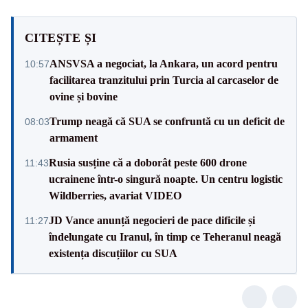
CITEȘTE ȘI
ANSVSA a negociat, la Ankara, un acord pentru
10:57
facilitarea tranzitului prin Turcia al carcaselor de
ovine și bovine
Trump neagă că SUA se confruntă cu un deficit de
08:03
armament
Rusia susține că a doborât peste 600 drone
11:43
ucrainene într-o singură noapte. Un centru logistic
Wildberries, avariat VIDEO
JD Vance anunță negocieri de pace dificile și
11:27
îndelungate cu Iranul, în timp ce Teheranul neagă
existența discuțiilor cu SUA