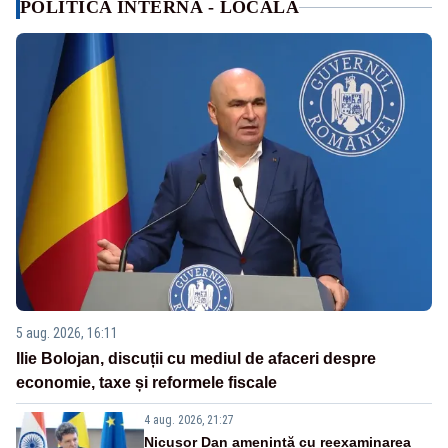
POLITICA INTERNA - LOCALA
5 aug. 2026, 16:11
Ilie Bolojan, discuții cu mediul de afaceri despre
economie, taxe și reformele fiscale
4 aug. 2026, 21:27
Nicușor Dan amenință cu reexaminarea