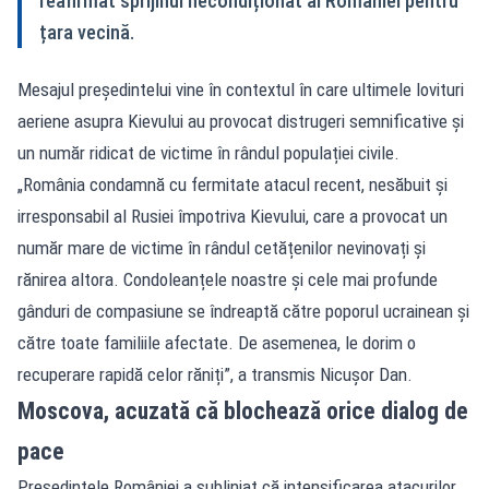
reafirmat sprijinul necondiționat al României pentru
țara vecină.
Mesajul președintelui vine în contextul în care ultimele lovituri
aeriene asupra Kievului au provocat distrugeri semnificative și
un număr ridicat de victime în rândul populației civile.
„România condamnă cu fermitate atacul recent, nesăbuit și
irresponsabil al Rusiei împotriva Kievului, care a provocat un
număr mare de victime în rândul cetățenilor nevinovați și
rănirea altora. Condoleanțele noastre și cele mai profunde
gânduri de compasiune se îndreaptă către poporul ucrainean și
către toate familiile afectate. De asemenea, le dorim o
recuperare rapidă celor răniți”, a transmis Nicușor Dan.
Moscova, acuzată că blochează orice dialog de
pace
Președintele României a subliniat că intensificarea atacurilor