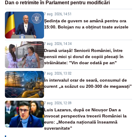
Dan o retrimite în Parlament pentru modificări
7 aug. 2026, 14:51
Ședința de guvern se amână pentru ora
15:00. Bolojan nu a obținut toate avizele
7 aug. 2026, 14:34
Dramă uriașă! Seniorii României, între
pensii mici și dorul de copiii plecați în
străinătate: "Vin doar odată pe an"
7 aug. 2026, 13:02
În intervalul orar de seară, consumul de
curent „a scăzut cu 200-300 de megawați”
7 aug. 2026, 12:09
Luis Lazarus, după ce Nicușor Dan a
invocat perspectiva trecerii României la
euro: „Moneda națională înseamnă
suveranitate”