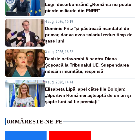
Legii decarbonizării: „România nu poate
pierde miliarde din PNRR”
4 aug. 2026, 16:19
Dominic Fritz își păstrează mandatul de
primar, dar va avea salariul redus timp de
șase luni
3 aug. 2026, 16:22
Decizie nefavorabilă pentru Diana
Șoșoacă la Tribunalul UE. Suspendarea
ridicării imunității, respinsă
3 aug. 2026, 14:44
Elisabeta Lipă, apel către Ilie Bolojan:
„Sportivii României așteaptă de un an și
șapte luni să fie premiați”
URMĂREȘTE-NE PE