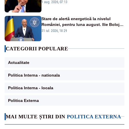
fii prost, se uită la România
1 aug. 2026, 07:13
Stare de alertă energetică la nivelul
României, pentru luna august. Ilie Bolojan
a anunțat importuri și posibile restricții –
31 iul. 2026, 18:29
VIDEO
CATEGORII POPULARE
Actualitate
Politica Interna - nationala
Politica Interna - locala
Politica Externa
MAI MULTE ȘTIRI DIN
POLITICA EXTERNA