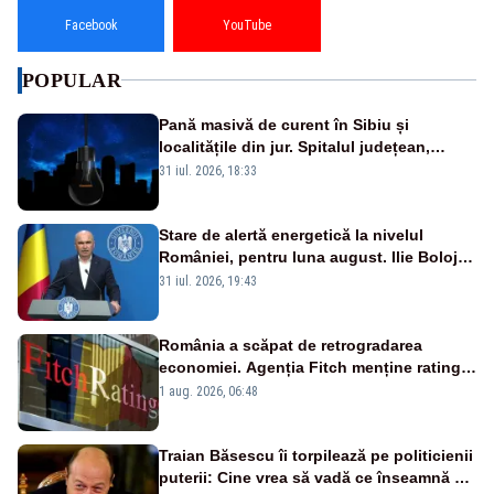
Facebook
YouTube
POPULAR
Pană masivă de curent în Sibiu și
localitățile din jur. Spitalul județean,
semafoarele, rețelele de telefonie, grav
31 iul. 2026, 18:33
afectate
Stare de alertă energetică la nivelul
României, pentru luna august. Ilie Bolojan
a anunțat importuri și posibile restricții –
31 iul. 2026, 19:43
VIDEO
România a scăpat de retrogradarea
economiei. Agenția Fitch menține ratingul
„BBB-” cu perspectivă negativă
1 aug. 2026, 06:48
Traian Băsescu îi torpilează pe politicienii
puterii: Cine vrea să vadă ce înseamnă să