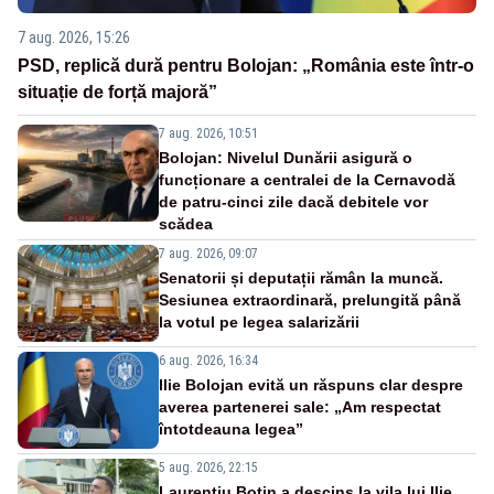
7 aug. 2026, 15:26
PSD, replică dură pentru Bolojan: „România este într-o
situație de forță majoră”
7 aug. 2026, 10:51
Bolojan: Nivelul Dunării asigură o
funcționare a centralei de la Cernavodă
de patru-cinci zile dacă debitele vor
scădea
7 aug. 2026, 09:07
Senatorii și deputații rămân la muncă.
Sesiunea extraordinară, prelungită până
la votul pe legea salarizării
6 aug. 2026, 16:34
Ilie Bolojan evită un răspuns clar despre
averea partenerei sale: „Am respectat
întotdeauna legea”
5 aug. 2026, 22:15
Laurențiu Botin a descins la vila lui Ilie