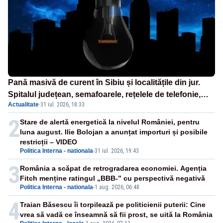
Pană masivă de curent în Sibiu și localitățile din jur.
Spitalul județean, semafoarele, rețelele de telefonie,
Actualitate
·
31 iul. 2026, 18:33
grav afectate
2
Stare de alertă energetică la nivelul României, pentru
luna august. Ilie Bolojan a anunțat importuri și posibile
restricții – VIDEO
Politica Interna - nationala
-
31 iul. 2026, 19:43
3
România a scăpat de retrogradarea economiei. Agenția
Fitch menține ratingul „BBB-” cu perspectivă negativă
Politica Interna - nationala
-
1 aug. 2026, 06:48
4
Traian Băsescu îi torpilează pe politicienii puterii: Cine
vrea să vadă ce înseamnă să fii prost, se uită la România