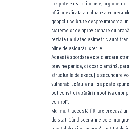
În spatele ușilor închise, argumentul
află adevărata amploare a vulnerabili
geopolitice brute despre iminența un
sistemelor de aprovizionare cu hrană 
rezista unui atac asimetric sunt tran
pline de asigurări sterile.
Această abordare este o eroare stra
previne panica, ci doar o amână, garan
structurile de execuție secundare vor
vulnerabil, căruia nu i se poate spune
pot construi apărări împotriva unor pe
control”.
Mai mult, această filtrare creează un 
de stat. Când scenariile cele mai gra
„destabiliza încrederea”, instituțiile