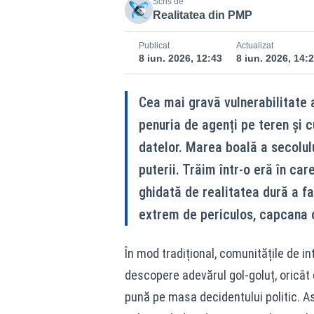
Scris de
Realitatea din PMP
Publicat
Actualizat
8 iun. 2026, 12:43
8 iun. 2026, 14:
Cea mai gravă vulnerabilitate a
penuria de agenți pe teren și 
datelor. Marea boală a secolulu
puterii. Trăim într-o eră în car
ghidată de realitatea dură a fa
extrem de periculos, capcana c
În mod tradițional, comunitățile de i
descopere adevărul gol-goluț, oricât d
pună pe masa decidentului politic. Ast