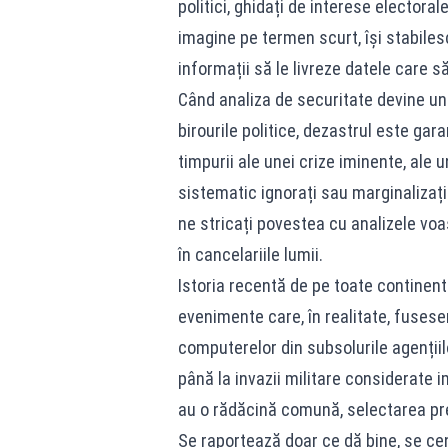
politici, ghidați de interese electora
imagine pe termen scurt, își stabilesc 
informații să le livreze datele care să 
Când analiza de securitate devine un 
birourile politice, dezastrul este gar
timpurii ale unei crize iminente, ale
sistematic ignorați sau marginalizați
ne stricați povestea cu analizele voa
în cancelariile lumii.
Istoria recentă de pe toate continent
evenimente care, în realitate, fusese
computerelor din subsolurile agențiilo
până la invazii militare considerate i
au o rădăcină comună, selectarea pref
Se raportează doar ce dă bine, se cent