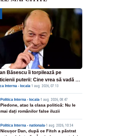
ian Băsescu îi torpilează pe
ticienii puterii: Cine vrea să vadă ce
ica Interna - locala
·
1 aug. 2026, 07:13
amnă să fii prost, se uită la
ânia
2
Politica Interna - locala
-
1 aug. 2026, 08:47
Piedone, atac la clasa politică: Nu le
mai dați românilor false iluzii
3
Politica Interna - nationala
-
1 aug. 2026, 10:34
Nicușor Dan, după ce Fitch a păstrat