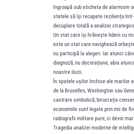
îngroapă sub eticheta de alarmism or
statele să își recapete reziliența înt
decuplare totală a analizei strategice
Un stat care își hrănește liderii cu m
este un stat care navighează orbește 
nu participă la alegeri. Iar atunci cân
diagnoză, nu decorațiune, abia atunci
noastre iluzii.
În spatele ușilor închise ale marilor a
de la Bruxelles, Washington sau Genev
castrare simbolică, birocrația consen
economiile sunt legate prin mii de fir
radiografii militare pure, ci devin m
Tragedia analizei moderne de intellige