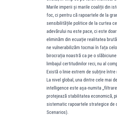
Marile imperii și marile coaliții din i
foc, ci pentru că rapoartele de la gr
sensibilitățile politice de la curtea 
adevărului nu este pace, ci este doar
eliminăm din ecuație realitatea brută
ne vulnerabilizăm tocmai în fața celo
birocrația noastră ca pe o slăbiciune
limbajul certitudinilor reci, nu al co
Există o linie extrem de subțire într
La nivel global, una dintre cele mai d
intelligence este așa-numita „filtrare
protejează stabilitatea economică, pi
sistematic rapoartele strategice de 
Scenarios).