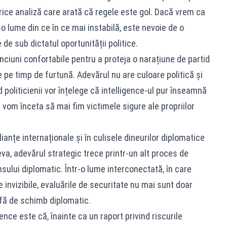
ice analiză care arată că regele este gol. Dacă vrem ca
r-o lume din ce în ce mai instabilă, este nevoie de o
 de sub dictatul oportunității politice.
inciuni confortabile pentru a proteja o narațiune de partid
pe timp de furtună. Adevărul nu are culoare politică și
d politicienii vor înțelege că intelligence-ul pur înseamnă
 vom înceta să mai fim victimele sigure ale propriilor
lianțe internaționale și în culisele dineurilor diplomatice
a, adevărul strategic trece printr-un alt proces de
sului diplomatic. Într-o lume interconectată, în care
e invizibile, evaluările de securitate nu mai sunt doar
arfă de schimb diplomatic.
nce este că, înainte ca un raport privind riscurile