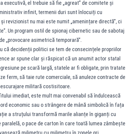
 executivă, el trebuie să fie „agreat” de comitete și
inistrativ infinit, termenii duri sunt înlocuiți cu
 revizionist nu mai este numit „amenințare directă”, ci
nte”. Un program ostil de spionaj cibernetic sau de sabotaj
 de „provocare asimetrică temporară”.
 că decidenții politici se tem de consecințele propriilor
gence ar spune clar și răspicat că un anumit actor statal
resiune pe scară largă, statele ar fi obligate, prin tratate
neze ferm, să taie rute comerciale, să anuleze contracte de
escurajare militară costisitoare.
rofitului imediat, este mult mai convenabil să îndulcească
acord economic sau o strângere de mână simbolică în fața
ie a struțului transformă marile alianțe în giganți cu
te paralelă, o pace de carton în care toată lumea zâmbește
avansează milimetru cu milimetru în zonele gri.