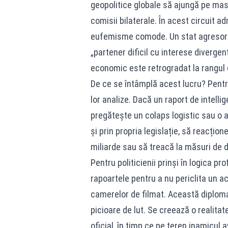
geopolitice globale să ajungă pe masa
comisii bilaterale. În acest circuit adm
eufemisme comode. Un stat agresor și
„partener dificil cu interese diverge
economic este retrogradat la rangul
De ce se întâmplă acest lucru? Pentru
lor analize. Dacă un raport de intelli
pregătește un colaps logistic sau o ag
și prin propria legislație, să reacțio
miliarde sau să treacă la măsuri de d
Pentru politicienii prinși în logica p
rapoartele pentru a nu periclita un 
camerelor de filmat. Această diplomaț
picioare de lut. Se creează o realita
oficial, în timp ce pe teren inamicul 