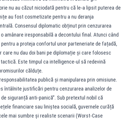
storie nu au căzut niciodată pentru că le-a lipsit puterea de
anițe au fost cosmetizate pentru a nu deranja
centrală. Consensul diplomatic obținut prin cenzurarea
 o amânare iresponsabilă a decontului final. Atunci când
 pentru a proteja confortul unor parteneriate de fațadă,
r care nu dau doi bani pe diplomație și care folosesc
 tactică. Este timpul ca intelligence-ul să redevină
mpromisurilor călduțe.
e responsabilitatea publică și manipularea prin omisiune.
es întâlnite justificări pentru cenzurarea analizelor de
 de siguranță anti-panică”. Sub pretextul nobil că
ețele financiare sau liniștea socială, guvernele curăță
cele mai sumbre și realiste scenarii (Worst-Case