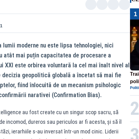
1
21
 lumii moderne nu este lipsa tehnologiei, nici
cu atât mai puțin capacitatea de procesare a
i XXI este orbirea voluntară la cel mai înalt nivel al
e decizia geopolitică globală a încetat să mai fie
Tra
poli
ptelor, fiind înlocuită de un mecanism psihologic
Polit
înse
onfirmării narativei (Confirmation Bias).
Rom
ntelligence au fost create cu un singur scop sacru, să
e incomod, dureros sau periculos ar fi acesta, și să îl
ăzi, ierarhiile s-au inversat într-un mod cinic. Liderii