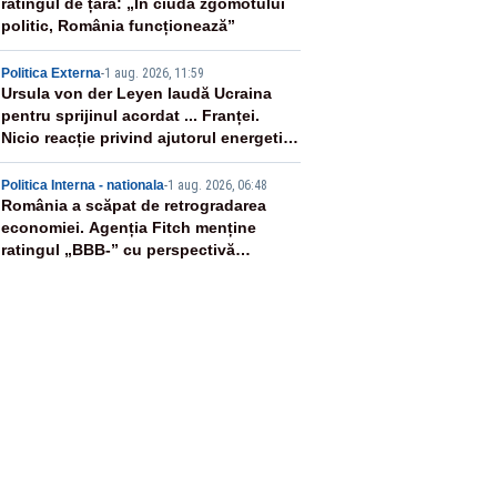
ratingul de țară: „În ciuda zgomotului
politic, România funcționează”
4
Politica Externa
-
1 aug. 2026, 11:59
Ursula von der Leyen laudă Ucraina
pentru sprijinul acordat ... Franței.
Nicio reacție privind ajutorul energetic
promis României
5
Politica Interna - nationala
-
1 aug. 2026, 06:48
România a scăpat de retrogradarea
economiei. Agenția Fitch menține
ratingul „BBB-” cu perspectivă
negativă