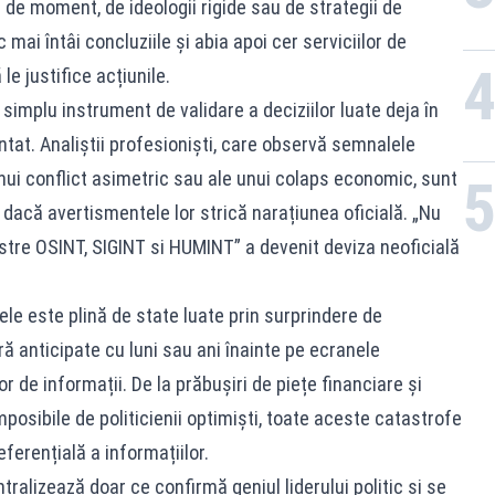
le de moment, de ideologii rigide sau de strategii de
mai întâi concluziile și abia apoi cer serviciilor de
le justifice acțiunile.
simplu instrument de validare a deciziilor luate deja în
antat. Analiștii profesioniști, care observă semnalele
 unui conflict asimetric sau ale unui colaps economic, sunt
 dacă avertismentele lor strică narațiunea oficială. „Nu
stre OSINT, SIGINT si HUMINT” a devenit deviza neoficială
ele este plină de state luate prin surprindere de
ră anticipate cu luni sau ani înainte pe ecranele
r de informații. De la prăbușiri de piețe financiare și
mposibile de politicienii optimiști, toate aceste catastrofe
erențială a informațiilor.
ralizează doar ce confirmă geniul liderului politic și se