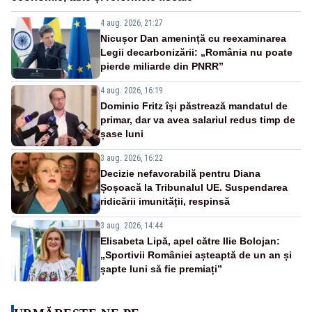
4 aug. 2026, 21:27
Nicușor Dan amenință cu reexaminarea
Legii decarbonizării: „România nu poate
pierde miliarde din PNRR”
4 aug. 2026, 16:19
Dominic Fritz își păstrează mandatul de
primar, dar va avea salariul redus timp de
șase luni
3 aug. 2026, 16:22
Decizie nefavorabilă pentru Diana
Șoșoacă la Tribunalul UE. Suspendarea
ridicării imunității, respinsă
3 aug. 2026, 14:44
Elisabeta Lipă, apel către Ilie Bolojan:
„Sportivii României așteaptă de un an și
șapte luni să fie premiați”