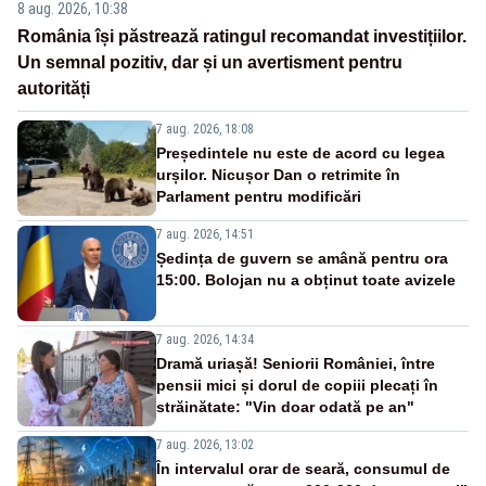
8 aug. 2026, 10:38
România își păstrează ratingul recomandat investițiilor.
Un semnal pozitiv, dar și un avertisment pentru
autorități
7 aug. 2026, 18:08
Președintele nu este de acord cu legea
urșilor. Nicușor Dan o retrimite în
Parlament pentru modificări
7 aug. 2026, 14:51
Ședința de guvern se amână pentru ora
15:00. Bolojan nu a obținut toate avizele
7 aug. 2026, 14:34
Dramă uriașă! Seniorii României, între
pensii mici și dorul de copiii plecați în
străinătate: "Vin doar odată pe an"
7 aug. 2026, 13:02
În intervalul orar de seară, consumul de