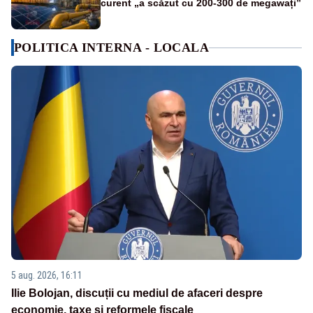
curent „a scăzut cu 200-300 de megawați”
POLITICA INTERNA - LOCALA
5 aug. 2026, 16:11
Ilie Bolojan, discuții cu mediul de afaceri despre
economie, taxe și reformele fiscale