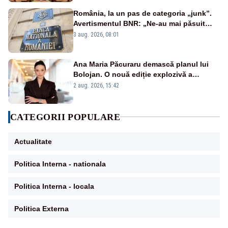
România, la un pas de categoria „junk”.
Avertismentul BNR: „Ne-au mai păsuit
pentru câteva luni”
3 aug. 2026, 08:01
Ana Maria Păcuraru demască planul lui
Bolojan. O nouă ediție explozivă a
emisiunii „Miza Zilei” la Realitatea PLUS
2 aug. 2026, 15:42
CATEGORII POPULARE
Actualitate
Politica Interna - nationala
Politica Interna - locala
Politica Externa