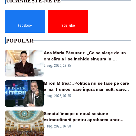
URMĂREȘTE-NE PE
Facebook
YouTube
POPULAR
Ana Maria Păcuraru: „Ce se alege de un
om căruia i se închide singura lui
portiță?”
2 aug. 2026, 23:25
Miron Mitrea: „Politica nu se face pe care
e mai frumos, care înjură mai mult, care
țipă mai tare, ci pe proiecte”
3 aug. 2026, 07:35
Senatul începe o nouă sesiune
extraordinară pentru aprobarea unor
jaloane din PNRR
3 aug. 2026, 07:58