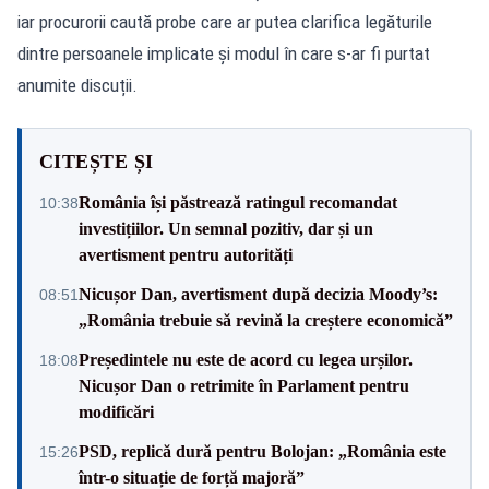
iar procurorii caută probe care ar putea clarifica legăturile
dintre persoanele implicate și modul în care s-ar fi purtat
anumite discuții.
CITEȘTE ȘI
România își păstrează ratingul recomandat
10:38
investițiilor. Un semnal pozitiv, dar și un
avertisment pentru autorități
Nicușor Dan, avertisment după decizia Moody’s:
08:51
„România trebuie să revină la creștere economică”
Președintele nu este de acord cu legea urșilor.
18:08
Nicușor Dan o retrimite în Parlament pentru
modificări
PSD, replică dură pentru Bolojan: „România este
15:26
într-o situație de forță majoră”