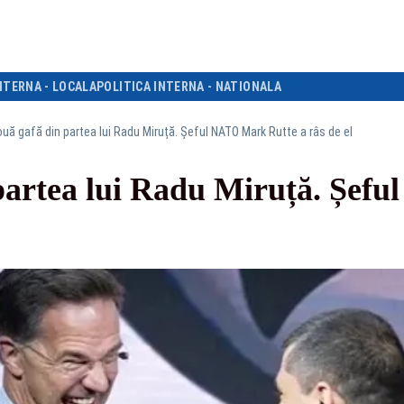
NTERNA - LOCALA
POLITICA INTERNA - NATIONALA
ouă gafă din partea lui Radu Miruță. Șeful NATO Mark Rutte a râs de el
partea lui Radu Miruță. Șef