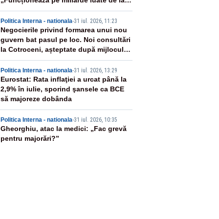
„Funcționează pe miliarde luate de la
români”
3
Politica Interna - nationala
-
31 iul. 2026, 11:23
Negocierile privind formarea unui nou
guvern bat pasul pe loc. Noi consultări
la Cotroceni, așteptate după mijlocul
lunii august -SURSE
4
Politica Interna - nationala
-
31 iul. 2026, 13:29
Eurostat: Rata inflaţiei a urcat până la
2,9% în iulie, sporind şansele ca BCE
să majoreze dobânda
5
Politica Interna - nationala
-
31 iul. 2026, 10:35
Gheorghiu, atac la medici: „Fac grevă
pentru majorări?”