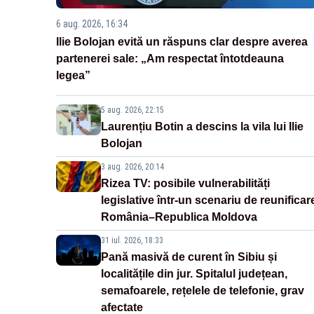
6 aug. 2026, 16:34
Ilie Bolojan evită un răspuns clar despre averea
partenerei sale: „Am respectat întotdeauna
legea”
5 aug. 2026, 22:15
Laurențiu Botin a descins la vila lui Ilie
Bolojan
3 aug. 2026, 20:14
Rizea TV: posibile vulnerabilități
legislative într-un scenariu de reunificar
România–Republica Moldova
31 iul. 2026, 18:33
Pană masivă de curent în Sibiu și
localitățile din jur. Spitalul județean,
semafoarele, rețelele de telefonie, grav
afectate