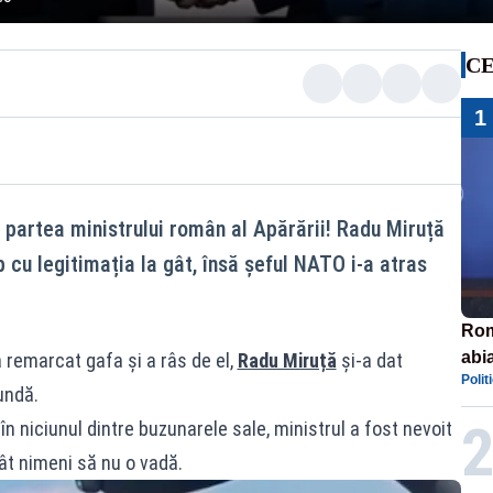
CE
1
 partea ministrului român al Apărării! Radu Miruță
cu legitimația la gât, însă șeful NATO i-a atras
Rom
abi
a remarcat gafa și a râs de el,
Radu Miruță
și-a dat
Polit
undă.
n niciunul dintre buzunarele sale, ministrul a fost nevoit
cât nimeni să nu o vadă.