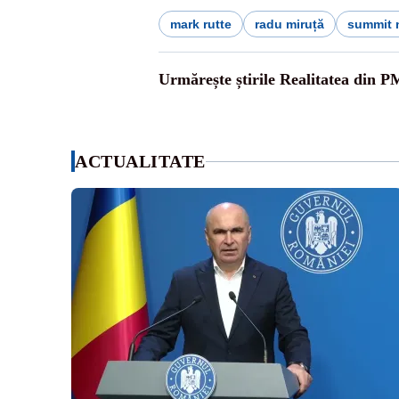
mark rutte
radu miruță
summit 
Urmărește știrile Realitatea din P
ACTUALITATE