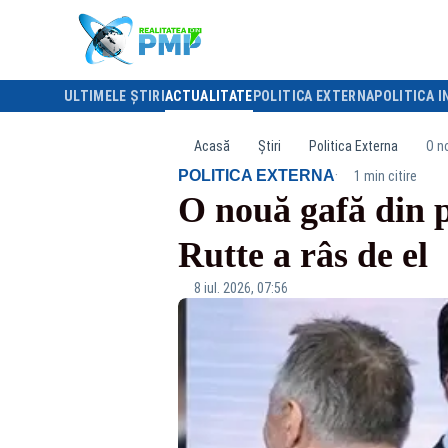
ULTIMELE ȘTIRI
ACTUALITATE
POLITICA EXTERNA
POLITICA I
Acasă
Știri
Politica Externa
O n
·
POLITICA EXTERNA
1 min citire
O nouă gafă din 
Rutte a râs de el
8 iul. 2026, 07:56