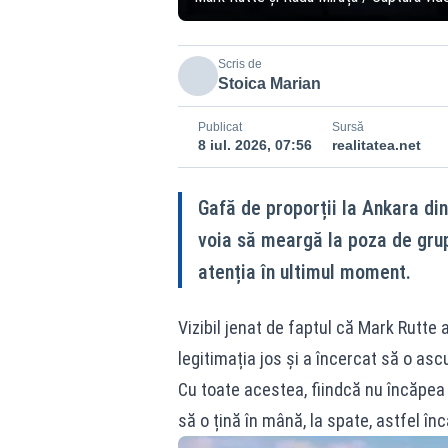
Scris de
Stoica Marian
Publicat
Sursă
8 iul. 2026, 07:56
realitatea.net
Gafă de proporții la Ankara din
voia să meargă la poza de grup 
atenția în ultimul moment.
Vizibil jenat de faptul că Mark Rutte 
legitimația jos și a încercat să o asc
Cu toate acestea, fiindcă nu încăpea î
să o țină în mână, la spate, astfel în