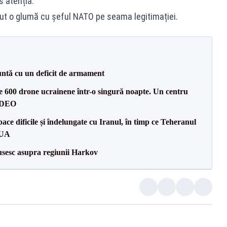
s atenția.
cut o glumă cu șeful NATO pe seama legitimației.
ntă cu un deficit de armament
te 600 drone ucrainene într-o singură noapte. Un centru
VIDEO
ce dificile și îndelungate cu Iranul, în timp ce Teheranul
SUA
usesc asupra regiunii Harkov