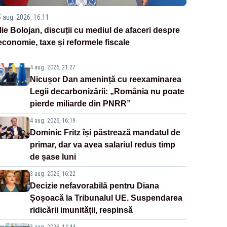
5 aug. 2026, 16:11
Ilie Bolojan, discuții cu mediul de afaceri despre
economie, taxe și reformele fiscale
4 aug. 2026, 21:27
Nicușor Dan amenință cu reexaminarea
Legii decarbonizării: „România nu poate
pierde miliarde din PNRR”
4 aug. 2026, 16:19
Dominic Fritz își păstrează mandatul de
primar, dar va avea salariul redus timp
de șase luni
3 aug. 2026, 16:22
Decizie nefavorabilă pentru Diana
Șoșoacă la Tribunalul UE. Suspendarea
ridicării imunității, respinsă