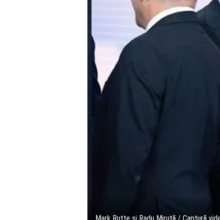
Mark Rutte și Radu Miruță / Captură vid