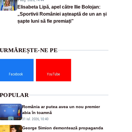
3 aug. 2026, 14:44
Elisabeta Lipă, apel către Ilie Bolojan:
„Sportivii României așteaptă de un an și
șapte luni să fie premiați”
URMĂREȘTE-NE PE
Facebook
YouTube
POPULAR
România ar putea avea un nou premier
abia în toamnă
31 iul. 2026, 10:40
George Simion demontează propaganda