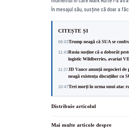
momentul în care Mark Rutte i-a atra
În mesajul său, susține că doar a fă
CITEȘTE ȘI
Trump neagă că SUA se confru
08:03
Rusia susține că a doborât pes
11:43
logistic Wildberries, avariat 
JD Vance anunță negocieri de pa
11:27
neagă existența discuțiilor cu 
Trei morți în urma unui atac r
10:47
Distribuie articolul
Mai multe articole despre