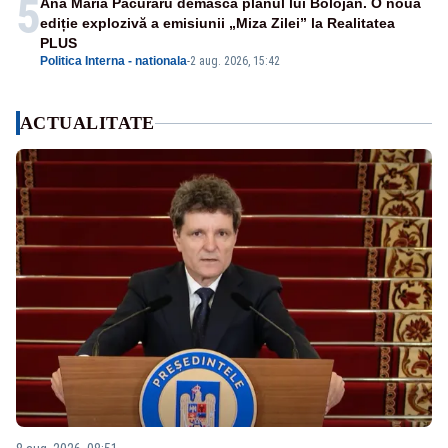
5
Ana Maria Păcuraru demască planul lui Bolojan. O nouă
ediție explozivă a emisiunii „Miza Zilei” la Realitatea
PLUS
Politica Interna - nationala
-
2 aug. 2026, 15:42
ACTUALITATE