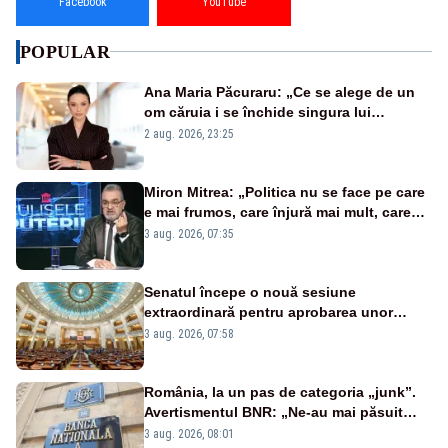
Facebook
YouTube
POPULAR
Ana Maria Păcuraru: „Ce se alege de un
om căruia i se închide singura lui
portiță?”
2 aug. 2026, 23:25
Miron Mitrea: „Politica nu se face pe care
e mai frumos, care înjură mai mult, care
țipă mai tare, ci pe proiecte”
3 aug. 2026, 07:35
Senatul începe o nouă sesiune
extraordinară pentru aprobarea unor
jaloane din PNRR
3 aug. 2026, 07:58
România, la un pas de categoria „junk”.
Avertismentul BNR: „Ne-au mai păsuit
pentru câteva luni”
3 aug. 2026, 08:01