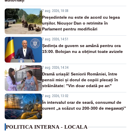
7 aug. 2026, 18:08
Președintele nu este de acord cu legea
urșilor. Nicușor Dan o retrimite în
Parlament pentru modificări
7 aug. 2026, 14:51
Ședința de guvern se amână pentru ora
15:00. Bolojan nu a obținut toate avizele
7 aug. 2026, 14:34
Dramă uriașă! Seniorii României, între
pensii mici și dorul de copiii plecați în
străinătate: "Vin doar odată pe an"
7 aug. 2026, 13:02
În intervalul orar de seară, consumul de
curent „a scăzut cu 200-300 de megawați”
POLITICA INTERNA - LOCALA