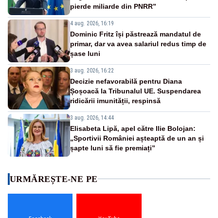
pierde miliarde din PNRR”
4 aug. 2026, 16:19
Dominic Fritz își păstrează mandatul de
primar, dar va avea salariul redus timp de
șase luni
3 aug. 2026, 16:22
Decizie nefavorabilă pentru Diana
Șoșoacă la Tribunalul UE. Suspendarea
ridicării imunității, respinsă
3 aug. 2026, 14:44
Elisabeta Lipă, apel către Ilie Bolojan:
„Sportivii României așteaptă de un an și
șapte luni să fie premiați”
URMĂREȘTE-NE PE