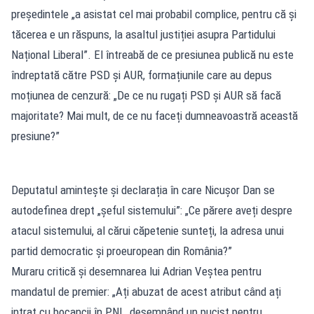
președintele „a asistat cel mai probabil complice, pentru că și
tăcerea e un răspuns, la asaltul justiției asupra Partidului
Național Liberal”. El întreabă de ce presiunea publică nu este
îndreptată către PSD și AUR, formațiunile care au depus
moțiunea de cenzură: „De ce nu rugați PSD și AUR să facă
majoritate? Mai mult, de ce nu faceți dumneavoastră această
presiune?”
Deputatul amintește și declarația în care Nicușor Dan se
autodefinea drept „șeful sistemului”: „Ce părere aveți despre
atacul sistemului, al cărui căpetenie sunteți, la adresa unui
partid democratic și proeuropean din România?”
Muraru critică și desemnarea lui Adrian Veștea pentru
mandatul de premier: „Ați abuzat de acest atribut când ați
intrat cu bocancii în PNL, desemnând un pucist pentru