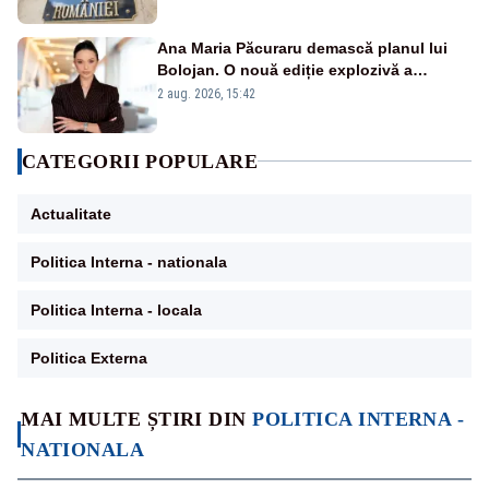
Ana Maria Păcuraru demască planul lui
Bolojan. O nouă ediție explozivă a
emisiunii „Miza Zilei” la Realitatea PLUS
2 aug. 2026, 15:42
CATEGORII POPULARE
Actualitate
Politica Interna - nationala
Politica Interna - locala
Politica Externa
MAI MULTE ȘTIRI DIN
POLITICA INTERNA -
NATIONALA