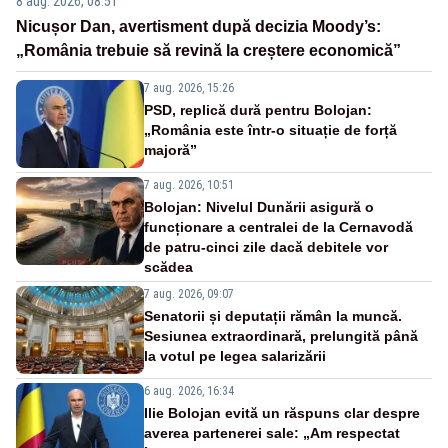
8 aug. 2026, 08:51
Nicușor Dan, avertisment după decizia Moody’s:
„România trebuie să revină la creștere economică”
7 aug. 2026, 15:26
PSD, replică dură pentru Bolojan:
„România este într-o situație de forță
majoră”
7 aug. 2026, 10:51
Bolojan: Nivelul Dunării asigură o
funcționare a centralei de la Cernavodă
de patru-cinci zile dacă debitele vor
scădea
7 aug. 2026, 09:07
Senatorii și deputații rămân la muncă.
Sesiunea extraordinară, prelungită până
la votul pe legea salarizării
6 aug. 2026, 16:34
Ilie Bolojan evită un răspuns clar despre
averea partenerei sale: „Am respectat