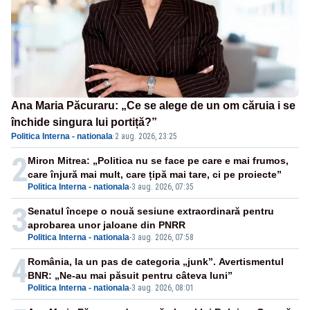
Ana Maria Păcuraru: „Ce se alege de un om căruia i se
închide singura lui portiță?”
Politica Interna - nationala
·
2 aug. 2026, 23:25
2
Miron Mitrea: „Politica nu se face pe care e mai frumos,
care înjură mai mult, care țipă mai tare, ci pe proiecte”
Politica Interna - nationala
-
3 aug. 2026, 07:35
3
Senatul începe o nouă sesiune extraordinară pentru
aprobarea unor jaloane din PNRR
Politica Interna - nationala
-
3 aug. 2026, 07:58
4
România, la un pas de categoria „junk”. Avertismentul
BNR: „Ne-au mai păsuit pentru câteva luni”
Politica Interna - nationala
-
3 aug. 2026, 08:01