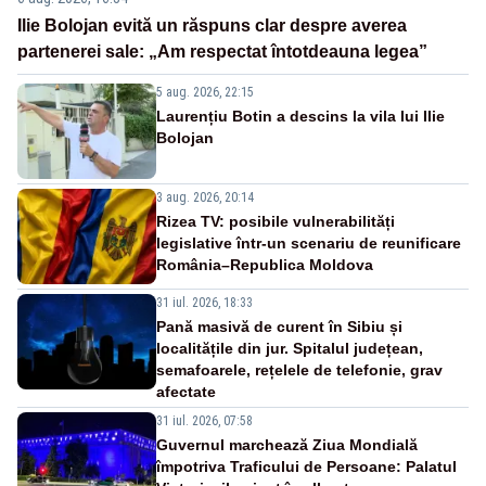
Ilie Bolojan evită un răspuns clar despre averea
partenerei sale: „Am respectat întotdeauna legea”
5 aug. 2026, 22:15
Laurențiu Botin a descins la vila lui Ilie
Bolojan
3 aug. 2026, 20:14
Rizea TV: posibile vulnerabilități
legislative într-un scenariu de reunificare
România–Republica Moldova
31 iul. 2026, 18:33
Pană masivă de curent în Sibiu și
localitățile din jur. Spitalul județean,
semafoarele, rețelele de telefonie, grav
afectate
31 iul. 2026, 07:58
Guvernul marchează Ziua Mondială
împotriva Traficului de Persoane: Palatul