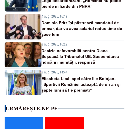
Legii decarbonizării: „România nu poate
pierde miliarde din PNRR”
4 aug. 2026, 16:19
Dominic Fritz își păstrează mandatul de
primar, dar va avea salariul redus timp de
șase luni
3 aug. 2026, 16:22
Decizie nefavorabilă pentru Diana
Șoșoacă la Tribunalul UE. Suspendarea
ridicării imunității, respinsă
3 aug. 2026, 14:44
Elisabeta Lipă, apel către Ilie Bolojan:
„Sportivii României așteaptă de un an și
șapte luni să fie premiați”
URMĂREȘTE-NE PE