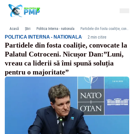
Acasă
Știri
Politica Interna - nationala
Partidele din fosta coaliție, convocate la Palatul Cotroceni. Nicușor Dan:”Luni, vreau ca liderii să îmi spună soluția pentru o majoritate”
·
POLITICA INTERNA - NATIONALA
2 min citire
Partidele din fosta coaliție, convocate la
Palatul Cotroceni. Nicușor Dan:”Luni,
vreau ca liderii să îmi spună soluția
pentru o majoritate”