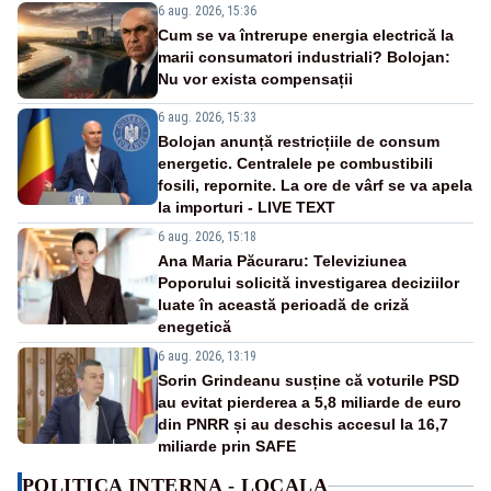
6 aug. 2026, 15:36
Cum se va întrerupe energia electrică la
marii consumatori industriali? Bolojan:
Nu vor exista compensații
6 aug. 2026, 15:33
Bolojan anunță restricțiile de consum
energetic. Centralele pe combustibili
fosili, repornite. La ore de vârf se va apela
la importuri - LIVE TEXT
6 aug. 2026, 15:18
Ana Maria Păcuraru: Televiziunea
Poporului solicită investigarea deciziilor
luate în această perioadă de criză
enegetică
6 aug. 2026, 13:19
Sorin Grindeanu susține că voturile PSD
au evitat pierderea a 5,8 miliarde de euro
din PNRR și au deschis accesul la 16,7
miliarde prin SAFE
POLITICA INTERNA - LOCALA