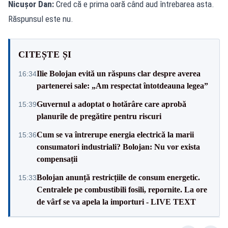
Nicușor Dan:
Cred că e prima oară când aud întrebarea asta.
Răspunsul este nu.
CITEȘTE ȘI
Ilie Bolojan evită un răspuns clar despre averea
16:34
partenerei sale: „Am respectat întotdeauna legea”
Guvernul a adoptat o hotărâre care aprobă
15:39
planurile de pregătire pentru riscuri
Cum se va întrerupe energia electrică la marii
15:36
consumatori industriali? Bolojan: Nu vor exista
compensații
Bolojan anunță restricțiile de consum energetic.
15:33
Centralele pe combustibili fosili, repornite. La ore
de vârf se va apela la importuri - LIVE TEXT