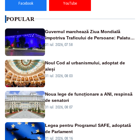
Facebook
YouTube
POPULAR
Guvernul marchează Ziua Mondială
împotriva Traficului de Persoane: Palatul
Victoria, iluminat în albastru
31 iul. 2026, 07:58
Noul Cod al urbanismului, adoptat de
aleși
31 iul. 2026, 08:03
Noua lege de funcționare a ANI, respinsă
de senatori
31 iul. 2026, 08:07
Legea pentru Programul SAFE, adoptată
de Parlament
31 iul. 2026, 08:16