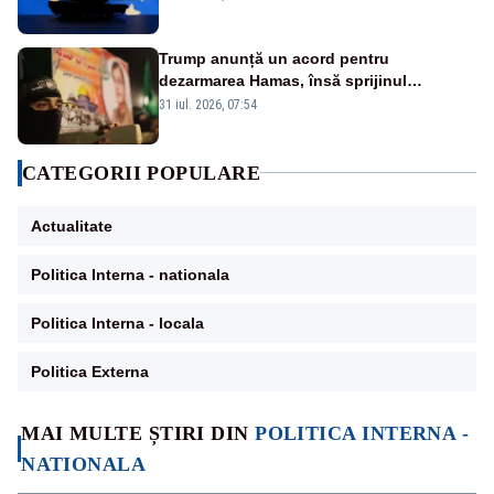
Trump anunță un acord pentru
dezarmarea Hamas, însă sprijinul
Israelului rămâne incert
31 iul. 2026, 07:54
CATEGORII POPULARE
Actualitate
Politica Interna - nationala
Politica Interna - locala
Politica Externa
MAI MULTE ȘTIRI DIN
POLITICA INTERNA -
NATIONALA