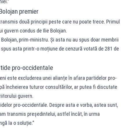
iei.”
Bolojan premier
transmis două principii peste care nu poate trece. Primul
ui guvern condus de Ilie Bolojan.
 Bolojan, prim-ministru. Și asta nu au spus doar membrii
 spus asta printr-o moțiune de cenzură votată de 281 de
rtide pro-occidentale
eni este excluderea unei alianțe în afara partidelor pro-
ă încheierea tuturor consultărilor, ar putea fi discutate
iitorului guvern.
tidelor pro-occidentale. Despre asta e vorba, astea sunt,
-am transmis președintelui, astfel încât, în urma
gă la o soluție.”