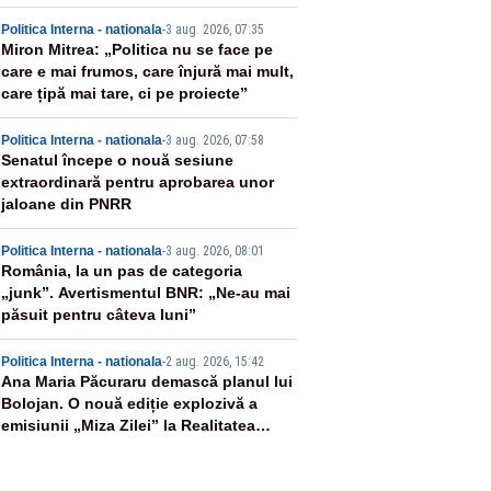
2
Politica Interna - nationala
-
3 aug. 2026, 07:35
Miron Mitrea: „Politica nu se face pe
care e mai frumos, care înjură mai mult,
care țipă mai tare, ci pe proiecte”
3
Politica Interna - nationala
-
3 aug. 2026, 07:58
Senatul începe o nouă sesiune
extraordinară pentru aprobarea unor
jaloane din PNRR
4
Politica Interna - nationala
-
3 aug. 2026, 08:01
România, la un pas de categoria
„junk”. Avertismentul BNR: „Ne-au mai
păsuit pentru câteva luni”
5
Politica Interna - nationala
-
2 aug. 2026, 15:42
Ana Maria Păcuraru demască planul lui
Bolojan. O nouă ediție explozivă a
emisiunii „Miza Zilei” la Realitatea
PLUS