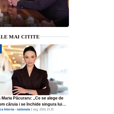
LE MAI CITITE
 Maria Păcuraru: „Ce se alege de
om căruia i se închide singura lui
ica Interna - nationala
·
2 aug. 2026, 23:25
tiță?”