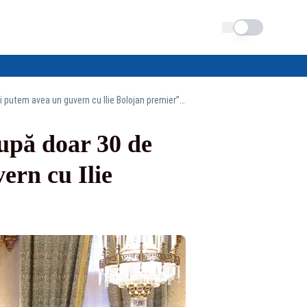
Schimba tema
PSD a ieșit de la consultările cu Nicușor Dan după doar 30 de minute de discuții: „Nu mai putem avea un guvern cu Ilie Bolojan premier” - VIDEO
după doar 30 de
ern cu Ilie