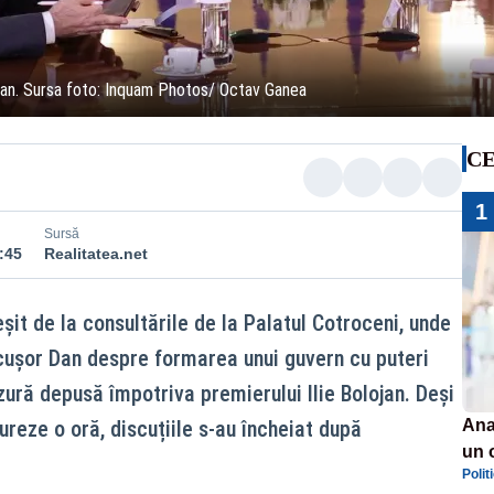
Dan. Sursa foto: Inquam Photos/ Octav Ganea
CE
1
Sursă
:45
Realitatea.net
eșit de la consultările de la Palatul Cotroceni, unde
cușor Dan despre formarea unui guvern cu puteri
ură depusă împotriva premierului Ilie Bolojan. Deși
reze o oră, discuțiile s-au încheiat după
Ana
un 
Polit
por