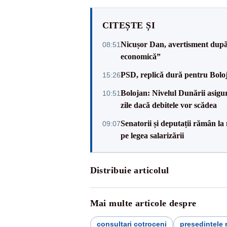
CITEȘTE ȘI
Nicușor Dan, avertisment după 
08:51
economică”
PSD, replică dură pentru Boloj
15:26
Bolojan: Nivelul Dunării asigur
10:51
zile dacă debitele vor scădea
Senatorii și deputații rămân la
09:07
pe legea salarizării
Distribuie articolul
Mai multe articole despre
consultari cotroceni
președintele 