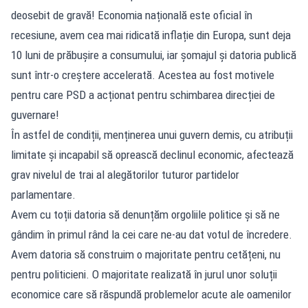
deosebit de gravă! Economia națională este oficial în
recesiune, avem cea mai ridicată inflație din Europa, sunt deja
10 luni de prăbușire a consumului, iar șomajul și datoria publică
sunt într-o creștere accelerată. Acestea au fost motivele
pentru care PSD a acționat pentru schimbarea direcției de
guvernare!
În astfel de condiții, menținerea unui guvern demis, cu atribuții
limitate și incapabil să oprească declinul economic, afectează
grav nivelul de trai al alegătorilor tuturor partidelor
parlamentare.
Avem cu toții datoria să denunțăm orgoliile politice și să ne
gândim în primul rând la cei care ne-au dat votul de încredere.
Avem datoria să construim o majoritate pentru cetățeni, nu
pentru politicieni. O majoritate realizată în jurul unor soluții
economice care să răspundă problemelor acute ale oamenilor