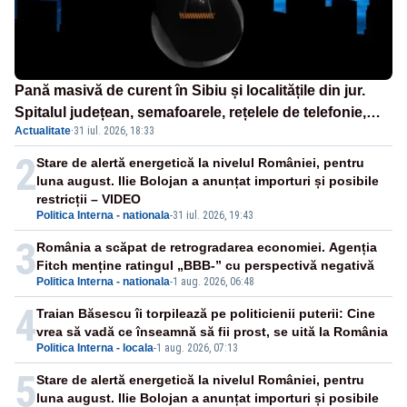
Pană masivă de curent în Sibiu și localitățile din jur.
Spitalul județean, semafoarele, rețelele de telefonie,
Actualitate
·
31 iul. 2026, 18:33
grav afectate
2
Stare de alertă energetică la nivelul României, pentru
luna august. Ilie Bolojan a anunțat importuri și posibile
restricții – VIDEO
Politica Interna - nationala
-
31 iul. 2026, 19:43
3
România a scăpat de retrogradarea economiei. Agenția
Fitch menține ratingul „BBB-” cu perspectivă negativă
Politica Interna - nationala
-
1 aug. 2026, 06:48
4
Traian Băsescu îi torpilează pe politicienii puterii: Cine
vrea să vadă ce înseamnă să fii prost, se uită la România
Politica Interna - locala
-
1 aug. 2026, 07:13
5
Stare de alertă energetică la nivelul României, pentru
luna august. Ilie Bolojan a anunțat importuri și posibile