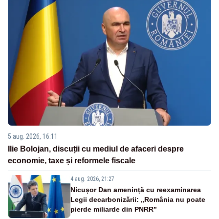
5 aug. 2026, 16:11
Ilie Bolojan, discuții cu mediul de afaceri despre
economie, taxe și reformele fiscale
4 aug. 2026, 21:27
Nicușor Dan amenință cu reexaminarea
Legii decarbonizării: „România nu poate
pierde miliarde din PNRR”