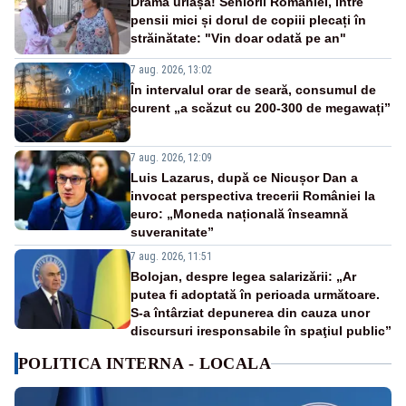
Dramă uriașă! Seniorii României, între
pensii mici și dorul de copiii plecați în
străinătate: "Vin doar odată pe an"
7 aug. 2026, 13:02
În intervalul orar de seară, consumul de
curent „a scăzut cu 200-300 de megawați”
7 aug. 2026, 12:09
Luis Lazarus, după ce Nicușor Dan a
invocat perspectiva trecerii României la
euro: „Moneda națională înseamnă
suveranitate”
7 aug. 2026, 11:51
Bolojan, despre legea salarizării: „Ar
putea fi adoptată în perioada următoare.
S-a întârziat depunerea din cauza unor
discursuri iresponsabile în spaţiul public”
POLITICA INTERNA - LOCALA