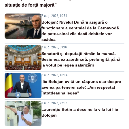
situație de forță majoră”
7 aug. 2026, 10:51
Bolojan: Nivelul Dunării asigură o
funcționare a centralei de la Cernavodă
de patru-cinci zile dacă debitele vor
scădea
7 aug. 2026, 09:07
Senatorii și deputații rămân la muncă.
Sesiunea extraordinară, prelungită până
la votul pe legea salarizării
6 aug. 2026, 16:34
Ilie Bolojan evită un răspuns clar despre
averea partenerei sale: „Am respectat
întotdeauna legea”
5 aug. 2026, 22:15
Laurențiu Botin a descins la vila lui Ilie
Bolojan