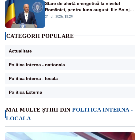
Stare de alertă energetică la nivelul
României, pentru luna august. Ilie Bolojan
a anunțat importuri și posibile restricții –
31 iul. 2026, 18:29
VIDEO
CATEGORII POPULARE
Actualitate
Politica Interna - nationala
Politica Interna - locala
Politica Externa
MAI MULTE ȘTIRI DIN
POLITICA INTERNA -
LOCALA