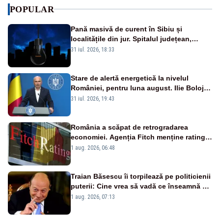
POPULAR
Pană masivă de curent în Sibiu și
localitățile din jur. Spitalul județean,
semafoarele, rețelele de telefonie, grav
31 iul. 2026, 18:33
afectate
Stare de alertă energetică la nivelul
României, pentru luna august. Ilie Bolojan
a anunțat importuri și posibile restricții –
31 iul. 2026, 19:43
VIDEO
România a scăpat de retrogradarea
economiei. Agenția Fitch menține ratingul
„BBB-” cu perspectivă negativă
1 aug. 2026, 06:48
Traian Băsescu îi torpilează pe politicienii
puterii: Cine vrea să vadă ce înseamnă să
fii prost, se uită la România
1 aug. 2026, 07:13