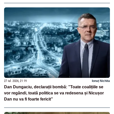
27 iul. 2026, 21:19
Ionuț Nichita
Dan Dungaciu, declarații bombă: ”Toate coalițiile se
vor regândi, toată politica se va redesena și Nicușor
Dan nu va fi foarte fericit”