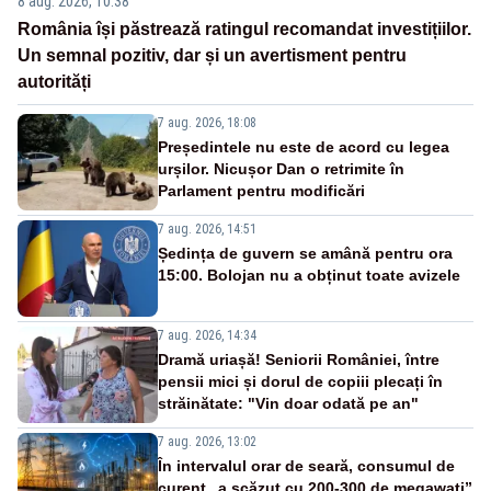
8 aug. 2026, 10:38
România își păstrează ratingul recomandat investițiilor.
Un semnal pozitiv, dar și un avertisment pentru
autorități
7 aug. 2026, 18:08
Președintele nu este de acord cu legea
urșilor. Nicușor Dan o retrimite în
Parlament pentru modificări
7 aug. 2026, 14:51
Ședința de guvern se amână pentru ora
15:00. Bolojan nu a obținut toate avizele
7 aug. 2026, 14:34
Dramă uriașă! Seniorii României, între
pensii mici și dorul de copiii plecați în
străinătate: "Vin doar odată pe an"
7 aug. 2026, 13:02
În intervalul orar de seară, consumul de
curent „a scăzut cu 200-300 de megawați”