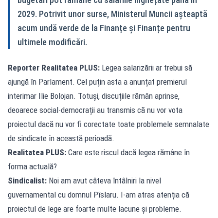
2029. Potrivit unor surse, Ministerul Muncii așteaptă
acum undă verde de la Finanțe și Finanțe pentru
ultimele modificări.
Reporter Realitatea PLUS:
Legea salarizării ar trebui să
ajungă în Parlament. Cel puțin asta a anunțat premierul
interimar Ilie Bolojan. Totuși, discuțiile rămân aprinse,
deoarece social-democrații au transmis că nu vor vota
proiectul dacă nu vor fi corectate toate problemele semnalate
de sindicate în această perioadă.
Realitatea PLUS:
Care este riscul dacă legea rămâne în
forma actuală?
Sindicalist:
Noi am avut câteva întâlniri la nivel
guvernamental cu domnul Pîslaru. I-am atras atenția că
proiectul de lege are foarte multe lacune și probleme.