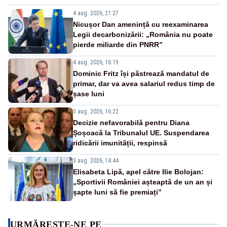
4 aug. 2026, 21:27
Nicușor Dan amenință cu reexaminarea
Legii decarbonizării: „România nu poate
pierde miliarde din PNRR”
4 aug. 2026, 16:19
Dominic Fritz își păstrează mandatul de
primar, dar va avea salariul redus timp de
șase luni
3 aug. 2026, 16:22
Decizie nefavorabilă pentru Diana
Șoșoacă la Tribunalul UE. Suspendarea
ridicării imunității, respinsă
3 aug. 2026, 14:44
Elisabeta Lipă, apel către Ilie Bolojan:
„Sportivii României așteaptă de un an și
șapte luni să fie premiați”
URMĂREȘTE-NE PE