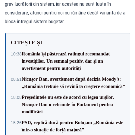
grav lucrătorii din sistem, iar acestea nu sunt luate în
considerare, atunci pentru noi nu rămâne decât varianta de a
bloca întregul sistem bugetar.
CITEȘTE ȘI
România își păstrează ratingul recomandat
10:38
investițiilor. Un semnal pozitiv, dar și un
avertisment pentru autorități
Nicușor Dan, avertisment după decizia Moody’s:
08:51
„România trebuie să revină la creștere economică”
Președintele nu este de acord cu legea urșilor.
18:08
Nicușor Dan o retrimite în Parlament pentru
modificări
PSD, replică dură pentru Bolojan: „România este
15:26
într-o situație de forță majoră”