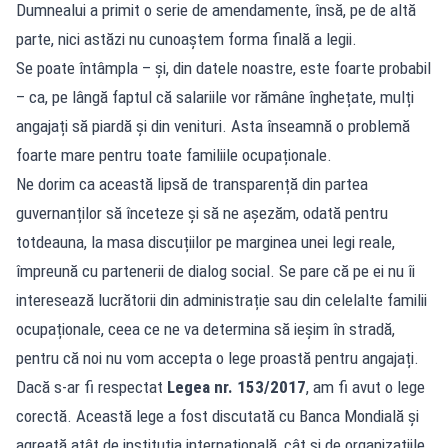
Dumnealui a primit o serie de amendamente, însă, pe de altă
parte, nici astăzi nu cunoaștem forma finală a legii.
Se poate întâmpla – și, din datele noastre, este foarte probabil
– ca, pe lângă faptul că salariile vor rămâne înghețate, mulți
angajați să piardă și din venituri. Asta înseamnă o problemă
foarte mare pentru toate familiile ocupaționale.
Ne dorim ca această lipsă de transparență din partea
guvernanților să înceteze și să ne așezăm, odată pentru
totdeauna, la masa discuțiilor pe marginea unei legi reale,
împreună cu partenerii de dialog social. Se pare că pe ei nu îi
interesează lucrătorii din administrație sau din celelalte familii
ocupaționale, ceea ce ne va determina să ieșim în stradă,
pentru că noi nu vom accepta o lege proastă pentru angajați.
Dacă s-ar fi respectat
Legea nr. 153/2017
, am fi avut o lege
corectă. Această lege a fost discutată cu Banca Mondială și
agreată atât de instituția internațională, cât și de organizațiile