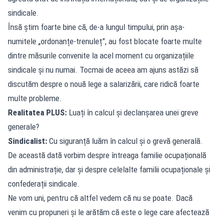
sindicale.
Însă știm foarte bine că, de-a lungul timpului, prin așa-
numitele „ordonanțe-trenuleț”, au fost blocate foarte multe
dintre măsurile convenite la acel moment cu organizațiile
sindicale și nu numai. Tocmai de aceea am ajuns astăzi să
discutăm despre o nouă lege a salarizării, care ridică foarte
multe probleme.
Realitatea PLUS:
Luați în calcul și declanșarea unei greve
generale?
Sindicalist:
Cu siguranță luăm în calcul și o grevă generală.
De această dată vorbim despre întreaga familie ocupațională
din administrație, dar și despre celelalte familii ocupaționale și
confederații sindicale.
Ne vom uni, pentru că altfel vedem că nu se poate. Dacă
venim cu propuneri și le arătăm că este o lege care afectează