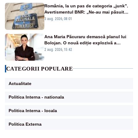
România, la un pas de categoria „junk”.
Avertismentul BNR: „Ne-au mai păsuit
pentru câteva luni”
3 aug. 2026, 08:01
Ana Maria Păcuraru demască planul lui
Bolojan. O nouă ediție explozivă a
emisiunii „Miza Zilei” la Realitatea PLUS
2 aug. 2026, 15:42
CATEGORII POPULARE
Actualitate
Politica Interna - nationala
Politica Interna - locala
Politica Externa