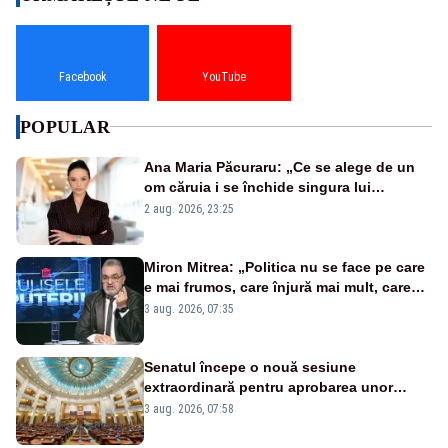
Facebook
YouTube
POPULAR
Ana Maria Păcuraru: „Ce se alege de un
om căruia i se închide singura lui
portiță?”
2 aug. 2026, 23:25
Miron Mitrea: „Politica nu se face pe care
e mai frumos, care înjură mai mult, care
țipă mai tare, ci pe proiecte”
3 aug. 2026, 07:35
Senatul începe o nouă sesiune
extraordinară pentru aprobarea unor
jaloane din PNRR
3 aug. 2026, 07:58