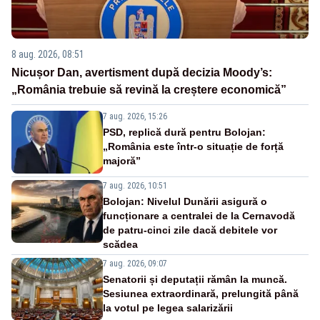
8 aug. 2026, 08:51
Nicușor Dan, avertisment după decizia Moody’s:
„România trebuie să revină la creștere economică”
7 aug. 2026, 15:26
PSD, replică dură pentru Bolojan:
„România este într-o situație de forță
majoră”
7 aug. 2026, 10:51
Bolojan: Nivelul Dunării asigură o
funcționare a centralei de la Cernavodă
de patru-cinci zile dacă debitele vor
scădea
7 aug. 2026, 09:07
Senatorii și deputații rămân la muncă.
Sesiunea extraordinară, prelungită până
la votul pe legea salarizării