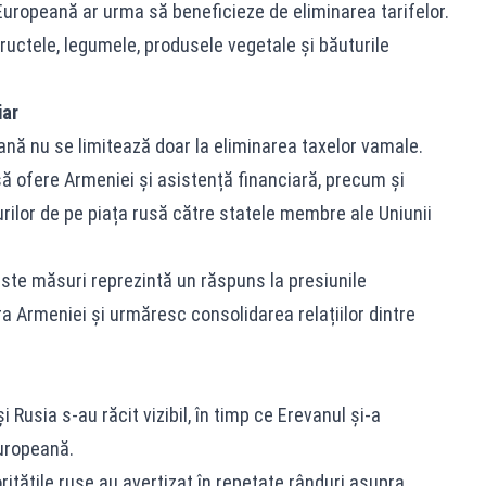
Europeană ar urma să beneficieze de eliminarea tarifelor.
ctele, legumele, produsele vegetale și băuturile
iar
nă nu se limitează doar la eliminarea taxelor vamale.
ă ofere Armeniei și asistență financiară, precum și
urilor de pe piața rusă către statele membre ale Uniunii
ceste măsuri reprezintă un răspuns la presiunile
 Armeniei și urmăresc consolidarea relațiilor dintre
 și Rusia s-au răcit vizibil, în timp ce Erevanul și-a
uropeană.
oritățile ruse au avertizat în repetate rânduri asupra