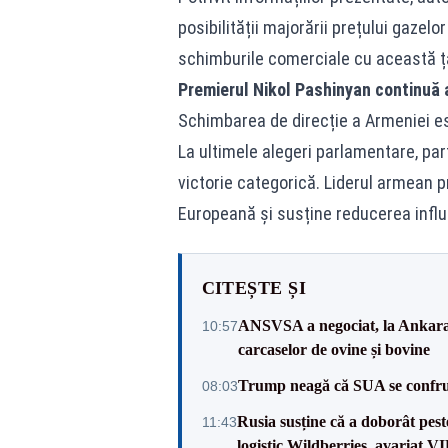
posibilității majorării prețului gazel
schimburile comerciale cu această ț
Premierul Nikol Pashinyan continuă
Schimbarea de direcție a Armeniei est
La ultimele alegeri parlamentare, par
victorie categorică. Liderul armean
Europeană și susține reducerea influ
CITEȘTE ȘI
ANSVSA a negociat, la Ankara, 
10:57
carcaselor de ovine și bovine
Trump neagă că SUA se confru
08:03
Rusia susține că a doborât pes
11:43
logistic Wildberries, avariat 