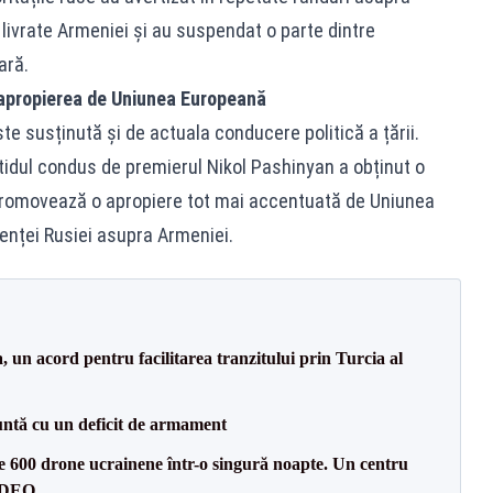
or livrate Armeniei și au suspendat o parte dintre
ară.
 apropierea de Uniunea Europeană
e susținută și de actuala conducere politică a țării.
tidul condus de premierul Nikol Pashinyan a obținut o
 promovează o apropiere tot mai accentuată de Uniunea
enței Rusiei asupra Armeniei.
un acord pentru facilitarea tranzitului prin Turcia al
ntă cu un deficit de armament
te 600 drone ucrainene într-o singură noapte. Un centru
VIDEO