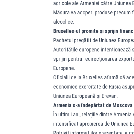
agricole ale Armeniei către Uniunea 
Măsura va acoperi produse precum fru
alcoolice.
Bruxelles-ul promite și sprijin financ
Pachetul pregătit de Uniunea Europea
Autoritățile europene intenționează s
sprijin pentru redirecționarea export
Europene.
Oficialii de la Bruxelles afirmă că a
economice exercitate de Rusia asupra
Uniunea Europeană și Erevan.
Armenia s-a îndepărtat de Moscova
În ultimii ani, relațiile dintre Armenia
intensificat apropierea de Uniunea E
Potrivit informațiilor prezentate, aut