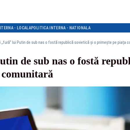
NTERNA - LOCALA
POLITICA INTERNA - NATIONALA
i „fură” lui Putin de sub nas o fostă republică sovietică și o primește pe piața 
utin de sub nas o fostă republi
a comunitară