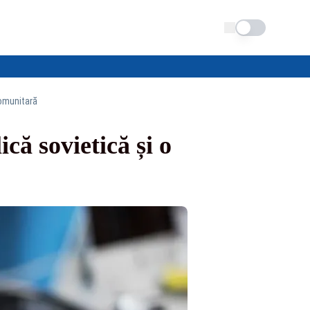
Schimba tema
comunitară
că sovietică și o