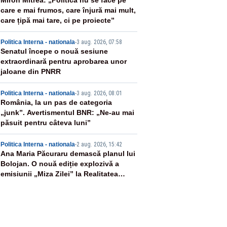
2
Miron Mitrea: „Politica nu se face pe
care e mai frumos, care înjură mai mult,
care țipă mai tare, ci pe proiecte”
3
Politica Interna - nationala
-
3 aug. 2026, 07:58
Senatul începe o nouă sesiune
extraordinară pentru aprobarea unor
jaloane din PNRR
4
Politica Interna - nationala
-
3 aug. 2026, 08:01
România, la un pas de categoria
„junk”. Avertismentul BNR: „Ne-au mai
păsuit pentru câteva luni”
5
Politica Interna - nationala
-
2 aug. 2026, 15:42
Ana Maria Păcuraru demască planul lui
Bolojan. O nouă ediție explozivă a
emisiunii „Miza Zilei” la Realitatea
PLUS