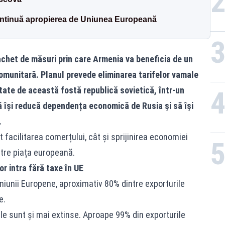
ontinuă apropierea de Uniunea Europeană
het de măsuri prin care Armenia va beneficia de un
omunitară. Planul prevede eliminarea tarifelor vamale
ate de această fostă republică sovietică, într-un
 își reducă dependența economică de Rusia și să își
.
t facilitarea comerțului, cât și sprijinirea economiei
tre piața europeană.
r intra fără taxe în UE
Uniunii Europene, aproximativ 80% dintre exporturile
e.
țile sunt și mai extinse. Aproape 99% din exporturile