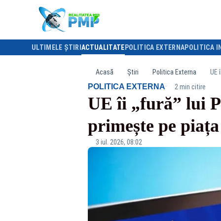
ULTIMELE ȘTIRI
ACTUALITATE
POLITICA EXTERNA
POLITICA I
Acasă
Știri
Politica Externa
UE î
·
POLITICA EXTERNA
2 min citire
UE îi „fură” lui P
primește pe piaț
3 iul. 2026, 08:02