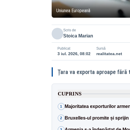
Uniunea Europeană
Scris de
Stoica Marian
Publicat
Sursă
3 iul. 2026, 08:02
realitatea.net
Țara va exporta aproape fără 
CUPRINS
Majoritatea exporturilor armene
1
Bruxelles-ul promite și sprijin
2
Armenia s-a îndepărtat de M
3