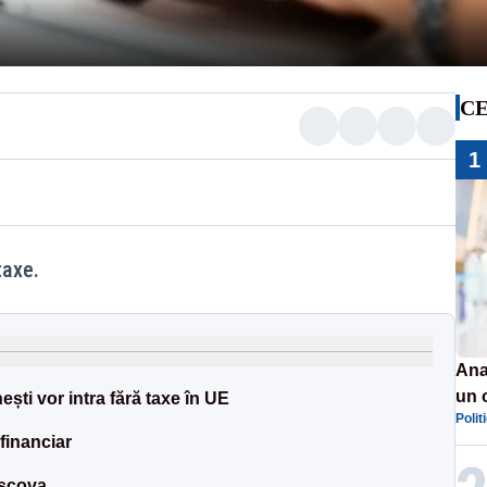
CE
1
taxe.
Ana
un 
ști vor intra fără taxe în UE
Polit
por
 financiar
oscova