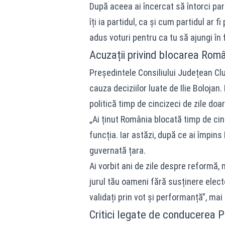
După aceea ai încercat să întorci part
îți ia partidul, ca și cum partidul ar f
adus voturi pentru ca tu să ajungi în 
Acuzații privind blocarea Româ
Președintele Consiliului Județean Clu
cauza deciziilor luate de Ilie Bolojan. E
politică timp de cincizeci de zile doa
„Ai ținut România blocată timp de cinc
funcția. Iar astăzi, după ce ai împins
guvernată țara.
Ai vorbit ani de zile despre reformă, m
jurul tău oameni fără susținere elector
validați prin vot și performanță”, mai
Critici legate de conducerea PNL