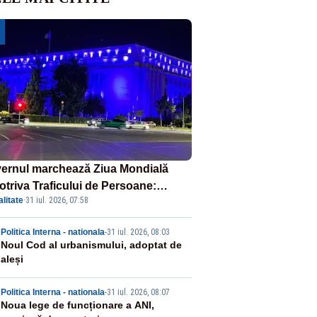
ernul marchează Ziua Mondială
otriva Traficului de Persoane:
litate
·
31 iul. 2026, 07:58
tul Victoria, iluminat în albastru
2
Politica Interna - nationala
-
31 iul. 2026, 08:03
Noul Cod al urbanismului, adoptat de
aleși
3
Politica Interna - nationala
-
31 iul. 2026, 08:07
Noua lege de funcționare a ANI,