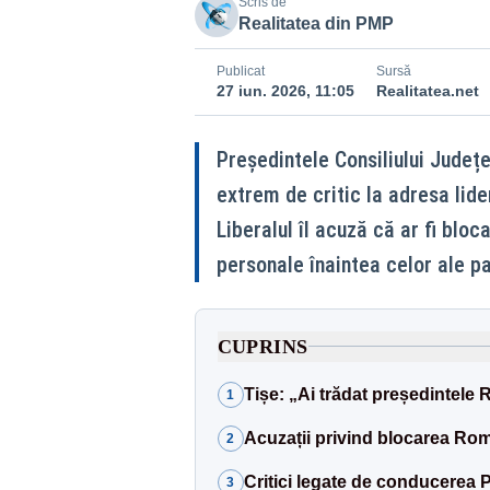
Scris de
Realitatea din PMP
Publicat
Sursă
27 iun. 2026, 11:05
Realitatea.net
Președintele Consiliului Județe
extrem de critic la adresa lider
Liberalul îl acuză că ar fi bloc
personale înaintea celor ale par
CUPRINS
Tișe: „Ai trădat președintele Ro
1
Acuzații privind blocarea Rom
2
Critici legate de conducerea PN
3