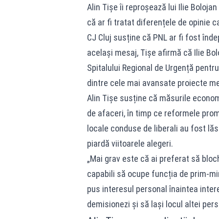
Alin Tișe îi reproșează lui Ilie Boloj
că ar fi tratat diferențele de opinie 
CJ Cluj susține că PNL ar fi fost înde
același mesaj, Tișe afirmă că Ilie Bol
Spitalului Regional de Urgență pentru
dintre cele mai avansate proiecte m
Alin Tișe susține că măsurile econom
de afaceri, în timp ce reformele promi
locale conduse de liberali au fost lăs
piardă viitoarele alegeri.
„Mai grav este că ai preferat să bloc
capabili să ocupe funcția de prim-mini
pus interesul personal înaintea interes
demisionezi și să lași locul altei per