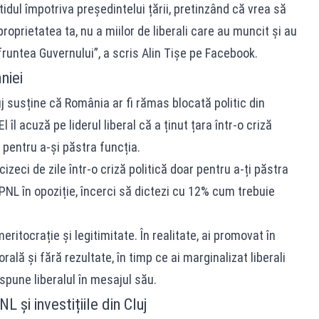
idul împotriva președintelui țării, pretinzând că vrea să
i proprietatea ta, nu a miilor de liberali care au muncit și au
fruntea Guvernului”, a scris Alin Tișe pe Facebook.
niei
j susține că România ar fi rămas blocată politic din
l îl acuză pe liderul liberal că a ținut țara într-o criză
r pentru a-și păstra funcția.
izeci de zile într-o criză politică doar pentru a-ți păstra
 PNL în opoziție, încerci să dictezi cu 12% cum trebuie
eritocrație și legitimitate. În realitate, ai promovat în
ală și fără rezultate, în timp ce ai marginalizat liberali
 spune liberalul în mesajul său.
 și investițiile din Cluj