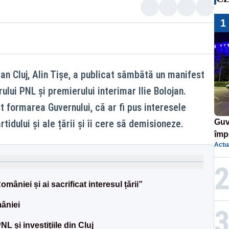
1
an Cluj, Alin Tișe, a publicat sâmbătă un manifest
ului PNL și premierului interimar Ilie Bolojan.
at formarea Guvernului, că ar fi pus interesele
tidului și ale țării și îi cere să demisioneze.
Guv
împ
Actua
Pala
mâniei și ai sacrificat interesul țării”
âniei
L și investițiile din Cluj