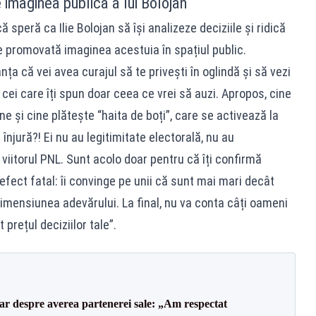
e imaginea publică a lui Bolojan
ă speră ca Ilie Bolojan să își analizeze deciziile și ridică
e promovată imaginea acestuia în spațiul public.
ța că vei avea curajul să te privești în oglindă și să vezi
cei care îți spun doar ceea ce vrei să auzi. Apropos, cine
e și cine plătește “haita de boți”, care se activează la
e înjură?! Ei nu au legitimitate electorală, nu au
 viitorul PNL. Sunt acolo doar pentru că îți confirmă
efect fatal: îi convinge pe unii că sunt mai mari decât
 dimensiunea adevărului. La final, nu va conta câți oameni
 prețul deciziilor tale”.
lar despre averea partenerei sale: „Am respectat