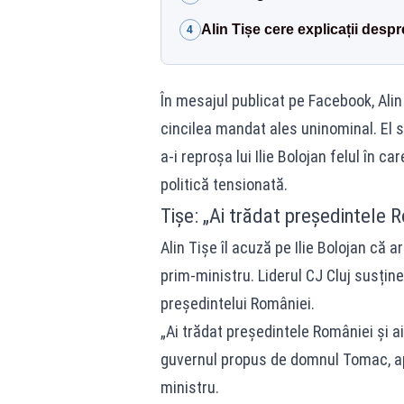
Alin Tișe cere explicații desp
4
În mesajul publicat pe Facebook, Alin 
cincilea mandat ales uninominal. El 
a-i reproșa lui Ilie Bolojan felul în c
politică tensionată.
Tișe: „Ai trădat președintele Ro
Alin Tișe îl acuză pe Ilie Bolojan că a
prim-ministru. Liderul CJ Cluj susține
președintelui României.
„Ai trădat președintele României și ai
guvernul propus de domnul Tomac, apo
ministru.