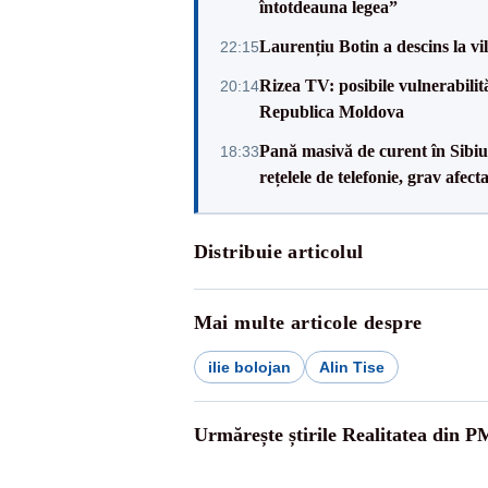
întotdeauna legea”
Laurențiu Botin a descins la vil
22:15
Rizea TV: posibile vulnerabilit
20:14
Republica Moldova
Pană masivă de curent în Sibiu ș
18:33
rețelele de telefonie, grav afect
Distribuie articolul
Mai multe articole despre
ilie bolojan
Alin Tise
Urmărește știrile Realitatea din P