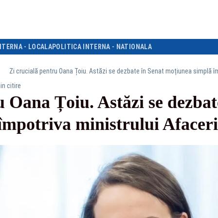
NTERNA - LOCALA
POLITICA INTERNA - NATIONALA
Zi crucială pentru Oana Țoiu. Astăzi se dezbate în Senat moțiunea simplă îm
in citire
u Oana Țoiu. Astăzi se dezbat
împotriva ministrului Afaceri