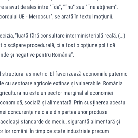
e a avut de ales între "˜da", "˜nu" sau "˜ne abținem".
rdului UE - Mercosur", se arată în textul moțiunii.
zia, "luată fără consultare interministerială reală, (...)
t o scăpare procedurală, ci a fost o opțiune politică
nde și negative pentru România".
 structural asimetric. El favorizează economiile puternic
ele cu sectoare agricole extinse și vulnerabile. România
Agricultura nu este un sector marginal al economiei
 economică, socială și alimentară. Prin susținerea acestui
unei concurențe neloiale din partea unor produse
 aceleași standarde de mediu, siguranță alimentară și
rilor români. În timp ce state industriale precum