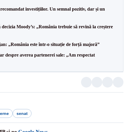
recomandat investițiilor. Un semnal pozitiv, dar și un
decizia Moody’s: „România trebuie să revină la creștere
an: „România este într-o situație de forță majoră”
lar despre averea partenerei sale: „Am respectat
terne
senat
MP și pe
Google News