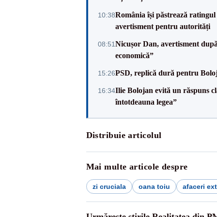
România își păstrează ratingul 
10:38
avertisment pentru autorități
Nicușor Dan, avertisment după 
08:51
economică”
PSD, replică dură pentru Boloj
15:26
Ilie Bolojan evită un răspuns c
16:34
întotdeauna legea”
Distribuie articolul
Mai multe articole despre
zi cruciala
oana toiu
afaceri ex
Urmărește știrile Realitatea din P