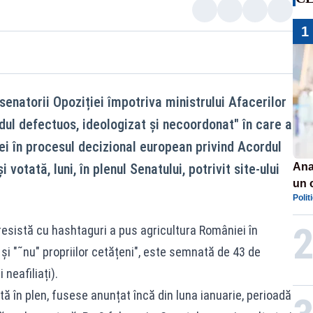
1
enatorii Opoziției împotriva ministrului Afacerilor
dul defectuos, ideologizat și necoordonat" în care a
i în procesul decizional european privind Acordul
votată, luni, în plenul Senatului, potrivit site-ului
Ana
un 
Polit
por
resistă cu hashtaguri a pus agricultura României în
 și "˜nu" propriilor cetățeni", este semnată de 43 de
neafiliați).
în plen, fusese anunțat încă din luna ianuarie, perioadă