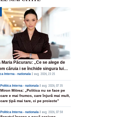
 Maria Păcuraru: „Ce se alege de
om căruia i se închide singura lui
ica Interna - nationala
·
2 aug. 2026, 23:25
tiță?”
2
Politica Interna - nationala
-
3 aug. 2026, 07:35
Miron Mitrea: „Politica nu se face pe
care e mai frumos, care înjură mai mult,
care țipă mai tare, ci pe proiecte”
Politica Interna - nationala
-
3 aug. 2026, 07:58
Senatul începe o nouă sesiune