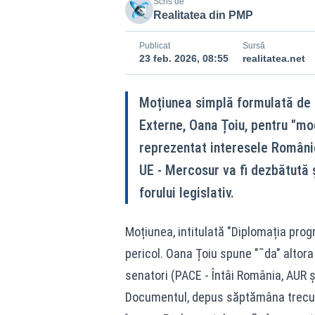
Scris de
Realitatea din PMP
Publicat
Sursă
23 feb. 2026, 08:55
realitatea.net
Moțiunea simplă formulată de s
Externe, Oana Țoiu, pentru "mo
reprezentat interesele Românie
UE - Mercosur va fi dezbătută și 
forului legislativ.
Moțiunea, intitulată "Diplomația prog
pericol. Oana Țoiu spune "˜da" altora
senatori (PACE - Întâi România, AUR și 
Documentul, depus săptămâna trecută 