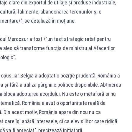
aje clare din exportul de utilaje și produse industriale,
cultură, falimente, abandonarea terenurilor și o
mentare\", se detaliază în moțiune.
dul Mercosur a fost \"un test strategic ratat pentru
 ales să transforme funcția de ministru al Afacerilor
ologic".
opus, iar Belgia a adoptat o poziție prudentă, România a
 și fără a utiliza pârghiile politice disponibile. Abținerea
 a bloca adoptarea acordului. Nu este o metaforă și nu
atematică. România a avut o oportunitate reală de
ă. Din acest motiv, România apare din nou nu ca
 care își apără interesele, ci ca elev silitor care ridică
 va fi apreciat", precizează inițiatorii.