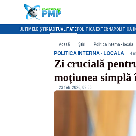
ULTIMELE ȘTIRI
ACTUALITATE
POLITICA EXTERNA
POLITICA I
Acasă
Știri
Politica Interna - locala
·
POLITICA INTERNA - LOCALA
4 m
Zi crucială pentr
moțiunea simplă 
23 feb. 2026, 08:55