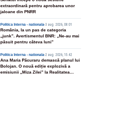
3
extraordinară pentru aprobarea unor
jaloane din PNRR
4
Politica Interna - nationala
-
3 aug. 2026, 08:01
România, la un pas de categoria
„junk”. Avertismentul BNR: „Ne-au mai
păsuit pentru câteva luni”
5
Politica Interna - nationala
-
2 aug. 2026, 15:42
Ana Maria Păcuraru demască planul lui
Bolojan. O nouă ediție explozivă a
emisiunii „Miza Zilei” la Realitatea
PLUS