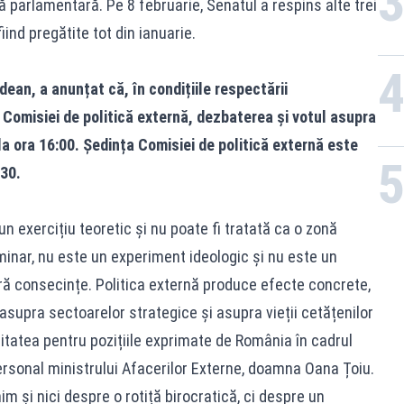
ă parlamentară. Pe 8 februarie, Senatul a respins alte trei
ind pregătite tot din ianuarie.
ean, a anunțat că, în condițiile respectării
 Comisiei de politică externă, dezbaterea și votul asupra
 la ora 16:00. Ședința Comisiei de politică externă este
,30.
n exercițiu teoretic și nu poate fi tratată ca o zonă
minar, nu este un experiment ideologic și nu este un
fără consecințe. Politica externă produce efecte concrete,
asupra sectoarelor strategice și asupra vieții cetățenilor
itatea pentru pozițiile exprimate de România în cadrul
ersonal ministrului Afacerilor Externe, doamna Oana Țoiu.
 și nici despre o rotiță birocratică, ci despre un