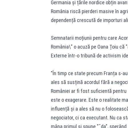
Germania și țările nordice obțin avant
România riscă pierderi masive în agri
dependență crescută de importuri ali
Semnatarii moțiunii pentru care Acor
România\" o acuză pe Oana Țoiu că "a
Externe într-o tribună de activism ide
"În timp ce state precum Franța s-au 
ales să susțină acordul fără a negocia
României ar fi fost suficientă pentru
este o exagerare. Este o realitate m
influență și a ales să nu o foloseasc
negociator, ci ca executant. Nu ca stat
mâna primul și spune "˜da", sperând că