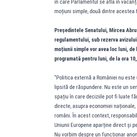
în care Parlamentul se afla în vacanț
moțiuni simple, două dintre acestea fi
Președintele Senatului, Mircea Abrud
regulamentului, sub rezerva avizului
moțiunii simple vor avea loc luni, de
programată pentru luni, de la ora 10
"Politica externă a României nu este u
lipsită de răspundere. Nu este un se
spațiu în care deciziile pot fi luate 
directe, asupra economiei naționale, 
români. În acest context, responsabil
Uniunii Europene aparține direct și p
Nu vorbim despre un funcționar anonim