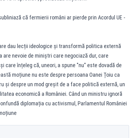
ubliniază că fermierii români ar pierde prin Acordul UE -
re dau lecții ideologice și transformă politica externă
a are nevoie de miniștri care negociază dur, care
și care înțeleg că, uneori, a spune "nu" este dovadă de
Această moțiune nu este despre persoana Oanei Țoiu ca
tru și despre un mod greșit de a face politică externă, un
alitatea economică a României. Când un ministru ignoră
 confundă diplomația cu activismul, Parlamentul României
 moțiune