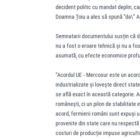
decident politic cu mandat deplin, car
Doamna Țoiu a ales să spună "da\" Aco
Semnatarii documentului susțin că deci
nu a fost o eroare tehnică și nu a fos
asumată, cu efecte economice profu
"Acordul UE - Mercosur este un acord
industrializate și lovește direct stat
se află exact în această categorie. 
românești, ci un pilon de stabilitate
acord, fermierii români sunt expuși 
provenite din state care nu respectă
costuri de producție impuse agriculto