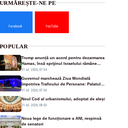
URMĂREȘTE-NE PE
Facebook
YouTube
POPULAR
Trump anunță un acord pentru dezarmarea
Hamas, însă sprijinul Israelului rămâne
incert
31 iul. 2026, 07:54
Guvernul marchează Ziua Mondială
împotriva Traficului de Persoane: Palatul
Victoria, iluminat în albastru
31 iul. 2026, 07:58
Noul Cod al urbanismului, adoptat de aleși
31 iul. 2026, 08:03
Noua lege de funcționare a ANI, respinsă
de senatori