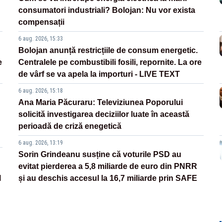
consumatori industriali? Bolojan: Nu vor exista
compensații
6 aug. 2026, 15:33
Bolojan anunță restricțiile de consum energetic.
e
Centralele pe combustibili fosili, repornite. La ore
de vârf se va apela la importuri - LIVE TEXT
6 aug. 2026, 15:18
Ana Maria Păcuraru: Televiziunea Poporului
solicită investigarea deciziilor luate în această
perioadă de criză enegetică
6 aug. 2026, 13:19
Sorin Grindeanu susține că voturile PSD au
evitat pierderea a 5,8 miliarde de euro din PNRR
l
și au deschis accesul la 16,7 miliarde prin SAFE