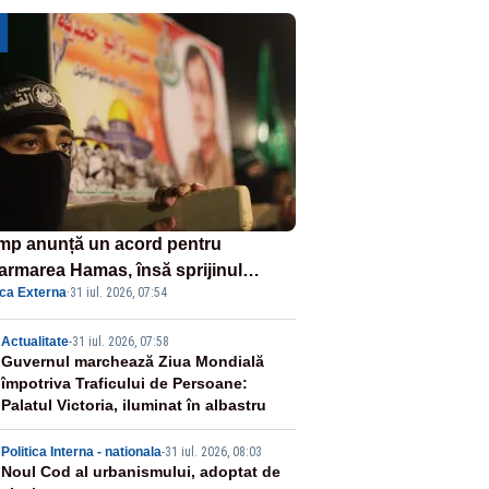
mp anunță un acord pentru
armarea Hamas, însă sprijinul
ica Externa
·
31 iul. 2026, 07:54
elului rămâne incert
2
Actualitate
-
31 iul. 2026, 07:58
Guvernul marchează Ziua Mondială
împotriva Traficului de Persoane:
Palatul Victoria, iluminat în albastru
3
Politica Interna - nationala
-
31 iul. 2026, 08:03
Noul Cod al urbanismului, adoptat de