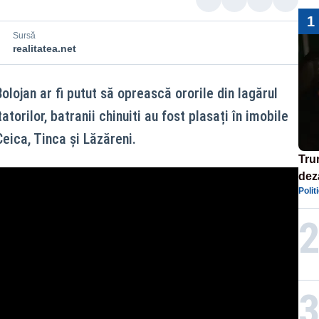
1
Sursă
realitatea.net
 Bolojan ar fi putut să oprească ororile din lagărul
atorilor, batranii chinuiti au fost plasați în imobile
eica, Tinca și Lăzăreni.
Tru
dez
Polit
Isra