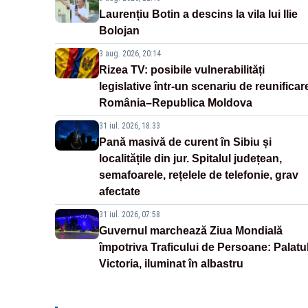
Laurențiu Botin a descins la vila lui Ilie
Bolojan
3 aug. 2026, 20:14
Rizea TV: posibile vulnerabilități
legislative într-un scenariu de reunificar
România–Republica Moldova
31 iul. 2026, 18:33
Pană masivă de curent în Sibiu și
localitățile din jur. Spitalul județean,
semafoarele, rețelele de telefonie, grav
afectate
31 iul. 2026, 07:58
Guvernul marchează Ziua Mondială
împotriva Traficului de Persoane: Palatu
Victoria, iluminat în albastru