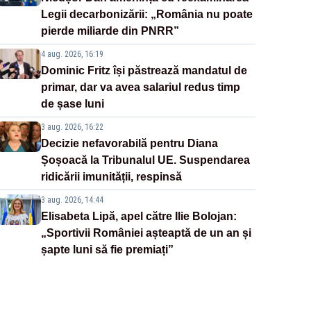
Legii decarbonizării: „România nu poate
pierde miliarde din PNRR”
4 aug. 2026, 16:19
Dominic Fritz își păstrează mandatul de
primar, dar va avea salariul redus timp
de șase luni
3 aug. 2026, 16:22
Decizie nefavorabilă pentru Diana
Șoșoacă la Tribunalul UE. Suspendarea
ridicării imunității, respinsă
3 aug. 2026, 14:44
Elisabeta Lipă, apel către Ilie Bolojan:
„Sportivii României așteaptă de un an și
șapte luni să fie premiați”