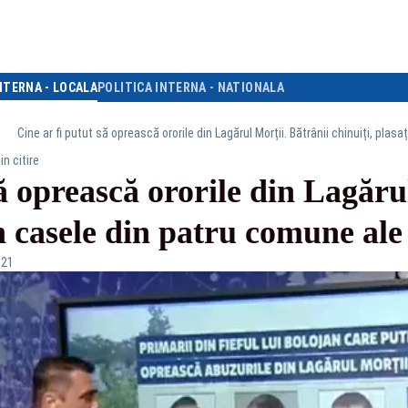
NTERNA - LOCALA
POLITICA INTERNA - NATIONALA
Cine ar fi putut să oprească ororile din Lagărul Morții. Bătrânii chinuiți, plas
in citire
să oprească ororile din Lagăru
în casele din patru comune ale
:21