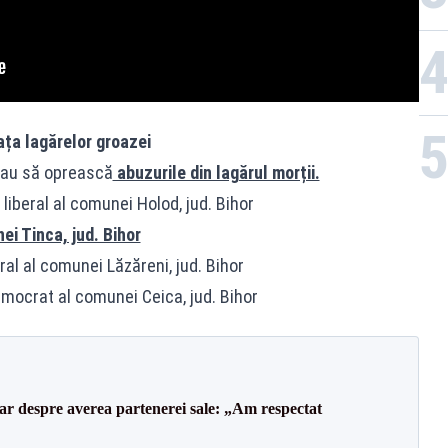
fața lagărelor groazei
teau să oprească
abuzurile din lagărul morții.
beral al comunei Holod, jud. Bihor
ei Tinca, jud. Bihor
al al comunei Lăzăreni, jud. Bihor
mocrat al comunei Ceica, jud. Bihor
lar despre averea partenerei sale: „Am respectat