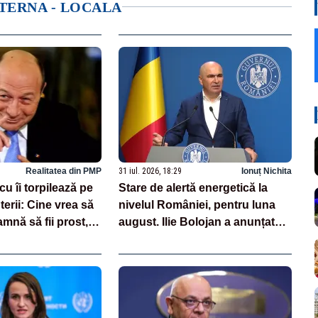
NTERNA - LOCALA
Realitatea din PMP
31 iul. 2026, 18:29
Ionuț Nichita
u îi torpilează pe
Stare de alertă energetică la
uterii: Cine vrea să
nivelul României, pentru luna
mnă să fii prost,
august. Ilie Bolojan a anunțat
mânia
importuri și posibile restricții –
VIDEO