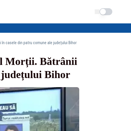
Schimba tema
ați în casele din patru comune ale județului Bihor
l Morții. Bătrânii
 județului Bihor