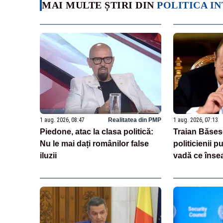
MAI MULTE ȘTIRI DIN
POLITICA I
1 aug. 2026, 08:47
Realitatea din PMP
1 aug. 2026, 07:13
Piedone, atac la clasa politică:
Traian Băsesc
Nu le mai dați românilor false
politicienii p
iluzii
vadă ce însea
se uită la Ro