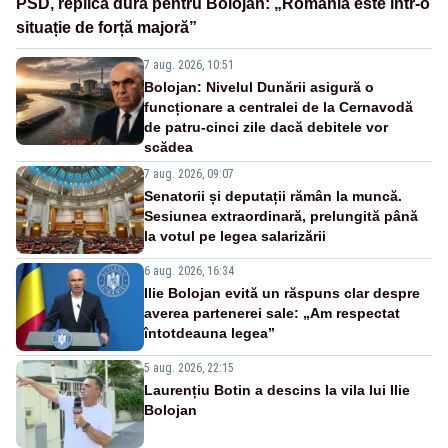
PSD, replică dură pentru Bolojan: „România este într-o
situație de forță majoră”
7 aug. 2026, 10:51
Bolojan: Nivelul Dunării asigură o
funcționare a centralei de la Cernavodă
de patru-cinci zile dacă debitele vor
scădea
7 aug. 2026, 09:07
Senatorii și deputații rămân la muncă.
Sesiunea extraordinară, prelungită până
la votul pe legea salarizării
6 aug. 2026, 16:34
Ilie Bolojan evită un răspuns clar despre
averea partenerei sale: „Am respectat
întotdeauna legea”
5 aug. 2026, 22:15
Laurențiu Botin a descins la vila lui Ilie
Bolojan