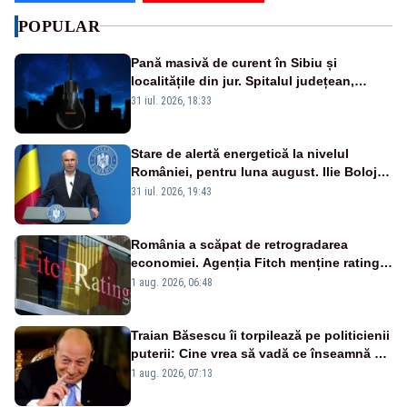
POPULAR
Pană masivă de curent în Sibiu și
localitățile din jur. Spitalul județean,
semafoarele, rețelele de telefonie, grav
31 iul. 2026, 18:33
afectate
Stare de alertă energetică la nivelul
României, pentru luna august. Ilie Bolojan
a anunțat importuri și posibile restricții –
31 iul. 2026, 19:43
VIDEO
România a scăpat de retrogradarea
economiei. Agenția Fitch menține ratingul
„BBB-” cu perspectivă negativă
1 aug. 2026, 06:48
Traian Băsescu îi torpilează pe politicienii
puterii: Cine vrea să vadă ce înseamnă să
fii prost, se uită la România
1 aug. 2026, 07:13