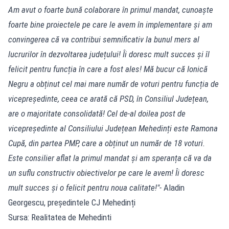
Am avut o foarte bună colaborare în primul mandat, cunoaște
foarte bine proiectele pe care le avem în implementare și am
convingerea că va contribui semnificativ la bunul mers al
lucrurilor în dezvoltarea județului! Îi doresc mult succes și îl
felicit pentru funcția în care a fost ales! Mă bucur că Ionică
Negru a obținut cel mai mare număr de voturi pentru funcția de
vicepreședinte, ceea ce arată că PSD, în Consiliul Județean,
are o majoritate consolidată! Cel de-al doilea post de
vicepreședinte al Consiliului Județean Mehedinți este Ramona
Cupă, din partea PMP, care a obținut un număr de 18 voturi.
Este consilier aflat la primul mandat și am speranța că va da
un suflu constructiv obiectivelor pe care le avem! Îi doresc
mult succes și o felicit pentru noua calitate!"-
Aladin
Georgescu, președintele CJ Mehedinți
Sursa: Realitatea de Mehedinti