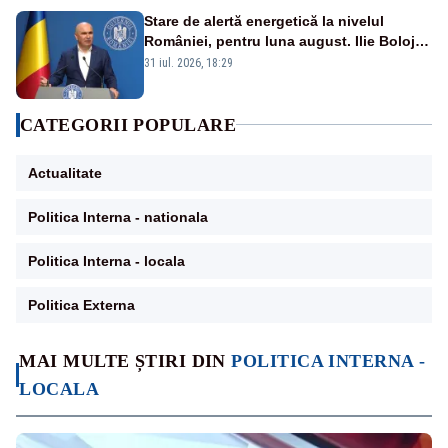
Stare de alertă energetică la nivelul
României, pentru luna august. Ilie Bolojan
a anunțat importuri și posibile restricții –
31 iul. 2026, 18:29
VIDEO
CATEGORII POPULARE
Actualitate
Politica Interna - nationala
Politica Interna - locala
Politica Externa
MAI MULTE ȘTIRI DIN
POLITICA INTERNA -
LOCALA