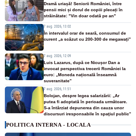
Dramă uriașă! Seniorii României, între
pensii mici și dorul de copiii plecați în
străinătate: "Vin doar odată pe an"
7 aug. 2026, 13:02
În intervalul orar de seară, consumul de
curent „a scăzut cu 200-300 de megawați”
7 aug. 2026, 12:09
Luis Lazarus, după ce Nicușor Dan a
invocat perspectiva trecerii României la
euro: „Moneda națională înseamnă
suveranitate”
7 aug. 2026, 11:51
Bolojan, despre legea salarizării: „Ar
putea fi adoptată în perioada următoare.
S-a întârziat depunerea din cauza unor
discursuri iresponsabile în spaţiul public”
POLITICA INTERNA - LOCALA