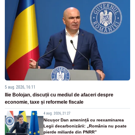
5 aug. 2026, 16:11
Ilie Bolojan, discuții cu mediul de afaceri despre
economie, taxe și reformele fiscale
4 aug. 2026, 21:27
Nicușor Dan amenință cu reexaminarea
Legii decarbonizării: „România nu poate
pierde miliarde din PNRR”