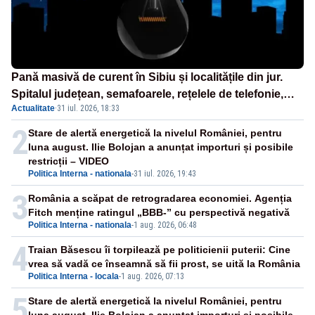
Pană masivă de curent în Sibiu și localitățile din jur.
Spitalul județean, semafoarele, rețelele de telefonie,
Actualitate
·
31 iul. 2026, 18:33
grav afectate
2
Stare de alertă energetică la nivelul României, pentru
luna august. Ilie Bolojan a anunțat importuri și posibile
restricții – VIDEO
Politica Interna - nationala
-
31 iul. 2026, 19:43
3
România a scăpat de retrogradarea economiei. Agenția
Fitch menține ratingul „BBB-” cu perspectivă negativă
Politica Interna - nationala
-
1 aug. 2026, 06:48
4
Traian Băsescu îi torpilează pe politicienii puterii: Cine
vrea să vadă ce înseamnă să fii prost, se uită la România
Politica Interna - locala
-
1 aug. 2026, 07:13
5
Stare de alertă energetică la nivelul României, pentru